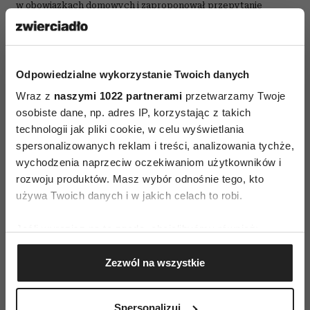
w obowiązkach domowych i zaproponował przepytanie
z materiału. Dobrze, jeśli bliscy wierzą w ciebie i dodają ci
otuchy. Wyraź swoje zapotrzebowanie na taką ich postawę.
Odpowiedzialne wykorzystanie Twoich danych
Wraz z
naszymi 1022 partnerami
przetwarzamy Twoje
osobiste dane, np. adres IP, korzystając z takich
technologii jak pliki cookie, w celu wyświetlania
spersonalizowanych reklam i treści, analizowania tychże,
LĘK
STRES
wychodzenia naprzeciw oczekiwaniom użytkowników i
rozwoju produktów. Masz wybór odnośnie tego, kto
używa Twoich danych i w jakich celach to robi.
AUTOPROMOCJA
Jeśli wyrazisz na to zgodę, chcielibyśmy również:
Gromadzić dane dotyczące Twojej lokalizacji
Zezwól na wszystkie
geograficznej z dokładnością nawet do kilku metrów
Identyfikować Twoje urządzenie, aktywnie
analizując charakteryzującego je zbiory danych
Spersonalizuj