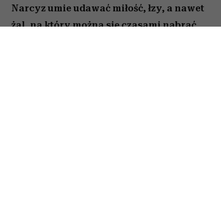
Narcyz umie udawać miłość, łzy, a nawet
żal, na który można się czasami nabrać.
Są jednak trzy stany, w których zawsze
pokazuje swoje prawdziwe oblicze. Kiedy
tylko je dostrzeżesz, maska opadnie i nie
dasz się więcej nabrać na jego gierki.
Spis treści:
1. Szczere przeprosiny bez żadnych „ale”
2. Okazanie empatii całym sobą
3. Bycie tą samą osobą w każdej sytuacji