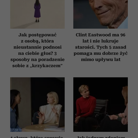
Jak postępować
Clint Eastwood ma 96
z osobą, która
lat i nie lukruje
nieustannie podnosi
starości. Tych 5 zasad
na ciebie głos? 3
pomaga mu dobrze żyć
sposoby na poradzenie
mimo upływu lat
sobie z „krzykaczem”
4 słowa, które sprawią,
Jak jednym zdaniem