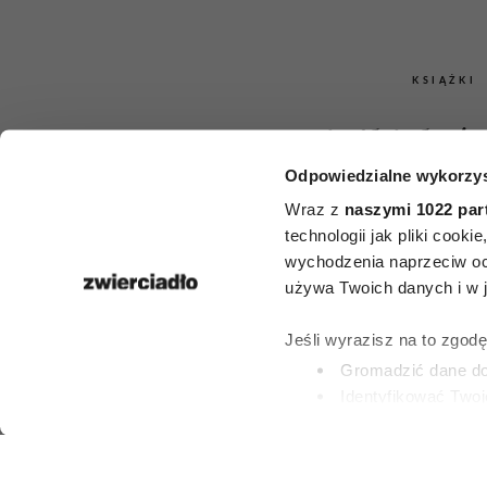
KSIĄŻKI
Książki, któr
Odpowiedzialne wykorzys
przeczytać
Wraz z
naszymi 1022 par
śmiercią. 5 t
technologii jak pliki cook
wychodzenia naprzeciw oc
zestawie
używa Twoich danych i w ja
Encyklop
Jeśli wyrazisz na to zgod
Gromadzić dane dot
Britann
Identyfikować Twoj
(fingerprinting, czyli 
Dowiedz się więcej odnośn
KLAUDIA MIZERS
preferencje w
sekcji szc