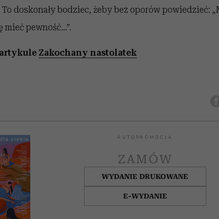
. To doskonały bodziec, żeby bez oporów powiedzieć: „M
cę mieć pewność…”.
 artykule
Zakochany nastolatek
AUTOPROMOCJA
ZAMÓW
WYDANIE DRUKOWANE
E-WYDANIE