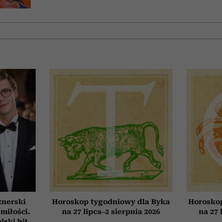
znerski
Horoskop tygodniowy dla Byka
Horosko
 miłości.
na 27 lipca–2 sierpnia 2026
na 27 
ski hit