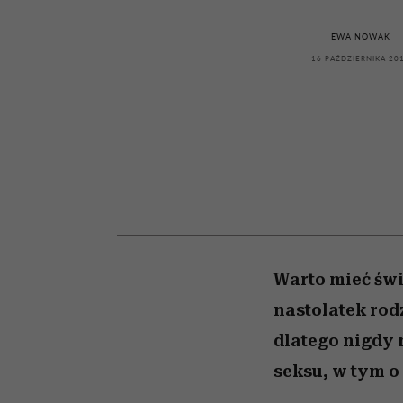
kawę z Kasią Miller”, s.
pierwszy zwiastun
artystkę
girls”
odc. 7]
EWA NOWAK
16 PAŹDZIERNIKA 20
Warto mieć świ
nastolatek rodz
dlatego nigdy 
seksu, w tym o