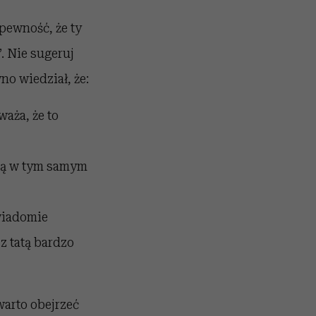
 pewność, że ty
”. Nie sugeruj
no wiedział, że:
aża, że to
 są w tym samym
świadomie
z tatą bardzo
warto obejrzeć