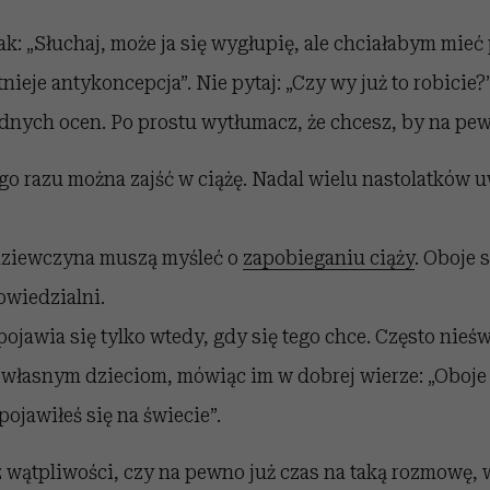
tak: „Słuchaj, może ja się wygłupię, ale chciałabym mieć
tnieje antykoncepcja”. Nie pytaj: „Czy wy już to robicie?
adnych ocen. Po prostu wytłumacz, że chcesz, by na pew
o razu można zajść w ciążę. Nadal wielu nastolatków uw
 dziewczyna muszą myśleć o
zapobieganiu ciąży
. Oboje
owiedzialni.
pojawia się tylko wtedy, gdy się tego chce. Często nie
własnym dzieciom, mówiąc im w dobrej wierze: „Oboje 
pojawiłeś się na świecie”.
z wątpliwości, czy na pewno już czas na taką rozmowę, 