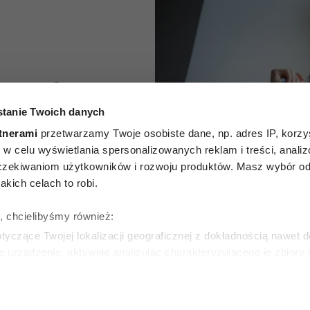
e trzeba
tanie Twoich danych
 przed
tnerami
przetwarzamy Twoje osobiste dane, np. adres IP, korzys
ytułów z
ie, w celu wyświetlania spersonalizowanych reklam i treści, anali
zekiwaniom użytkowników i rozwoju produktów. Masz wybór odn
nia
kich celach to robi.
edii
ę, chcielibyśmy również:
yczące Twojej lokalizacji geograficznej z dokładnością nawet d
ica
e urządzenie, aktywnie analizując charakteryzującego je zbiory
wirtualny odcisk palca)
ie tego, jak Twoje osobiste dane są przetwarzane oraz ustaw w
KA
zegółów
. W Deklaracji plików cookie możesz zmienić lub wycof