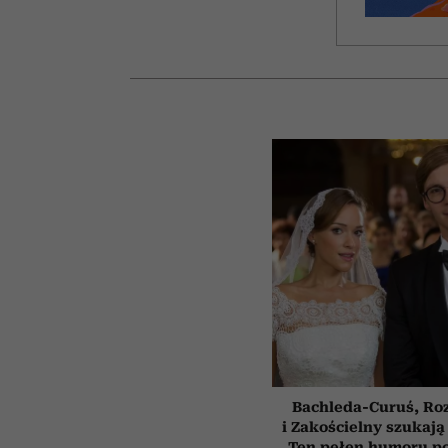
Bachleda-Curuś, Ro
i Zakościelny szukają
Ten pełen humoru pol