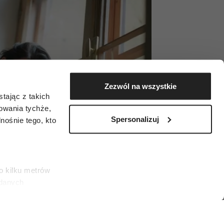
Zezwól na wszystkie
tając z takich
zowania tychże,
Spersonalizuj
ośnie tego, kto
o kilku metrów
 danych
łasne
ać swoją zgodę w