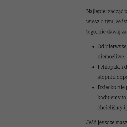
Najlepiej zacząć 
wiesz o tym, że is
tego, nie dawaj ż
Od pierwszeg
niemożliwe.
I chłopak, i
stopniu odp
Dziecko nie 
kodujemy to 
chcieliśmy i 
Jeśli jeszcze mas