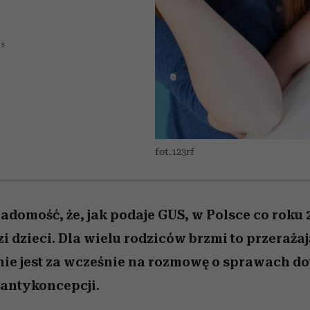
 5,
zupełny brak ogłady
Miller s. 5, odc. 6]
skutki dla związku 
Raport Lyst ujaw
humoru histori
najbardziej pożąd
partnerki
ubrania i marki se
15
fot.123rf
adomość, że, jak podaje GUS, w Polsce co roku 
i dzieci. Dla wielu rodziców brzmi to przerażaj
nie jest za wcześnie na rozmowę o sprawach d
 antykoncepcji.