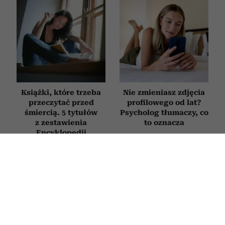
Książki, które trzeba
Nie zmieniasz zdjęcia
przeczytać przed
profilowego od lat?
śmiercią. 5 tytułów
Psycholog tłumaczy, co
z zestawienia
to oznacza
Encyklopedii
Britannica
FILMY
Bachleda-Curuś, Roznerski i
Zakościelny szukają miłości. Ten