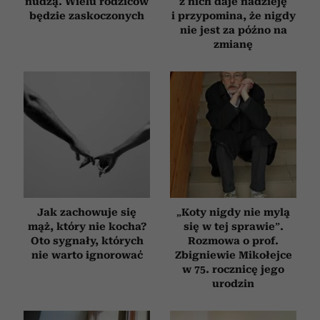
nudzą. Wielu rodziców
z nich daje nadzieję
będzie zaskoczonych
i przypomina, że nigdy
nie jest za późno na
zmianę
Jak zachowuje się
„Koty nigdy nie mylą
mąż, który nie kocha?
się w tej sprawie”.
Oto sygnały, których
Rozmowa o prof.
nie warto ignorować
Zbigniewie Mikołejce
w 75. rocznicę jego
urodzin