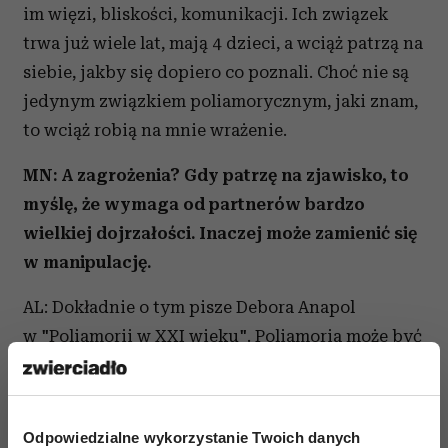
im więzi, bliskości, komunikacji. Ich związek
trwa już wiele lat, mają 4 dzieci, a wciąż patrzą na
siebie, jakby się dopiero co poznali. Choć nie są
jedynym związkiem poliamorycznym, jaki znam,
to wciąż robią na mnie wrażenie.
MN: A zagrożenia? Gdy patrzę na zjawisko, to
myślę, że wymaga od partnerów bardzo
wielkiej dojrzałości. Inaczej może zamienić się
w manipulację.
AL: Dokładnie o tym pisze Debora Anapol
w "Poliamorii w XXI wieku". Poliamoria może być
doskonałą wymówką dla osób, które kochają seks
bardziej, niż intymność emocjonalną, dla osób,
które mają kłopot z bliskością. Trudności
Odpowiedzialne wykorzystanie Twoich danych