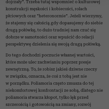
dojrzały". Trzeba tutaj wspomnieć o kulturowej
konstrukcji męskości i kobiecości, rolach
Wykorzystujemy pliki cookie do spersonalizowania treści
i reklam, aby oferować funkcje społecznościowe i
płciowych oraz "heteronormie". Jeżeli wierzymy,
analizować ruch w naszej witrynie. Informacje o tym, jak
że stajemy się całością gdy dopasujemy do siebie
korzystasz z naszej witryny, udostępniamy partnerom
drugą połówkę, to dużo trudniej nam czuć się
społecznościowym, reklamowym i analitycznym.
dobrze w samotności oraz wpuścić do relacji
Partnerzy mogą połączyć te informacje z innymi danymi
perspektywę dzielenia się swoją drugą połówką.
otrzymanymi od Ciebie lub uzyskanymi podczas
korzystania z ich usług.
Do tego dochodzi poczucie własnej wartości,
które może ulec zachwianiu poprzez presje
zewnętrzną. To, że robisz jakieś dziwne rzeczy
w związku, oznacza, że coś z tobą jest nie
w porządku. Poliamoria często zmusza do tej
niekomfortowej konfrontacji ze sobą, dlatego nie
poliamoria stwarza kłopot, tylko lęk przed
szczerością i gotowością na zmiany, rozwój