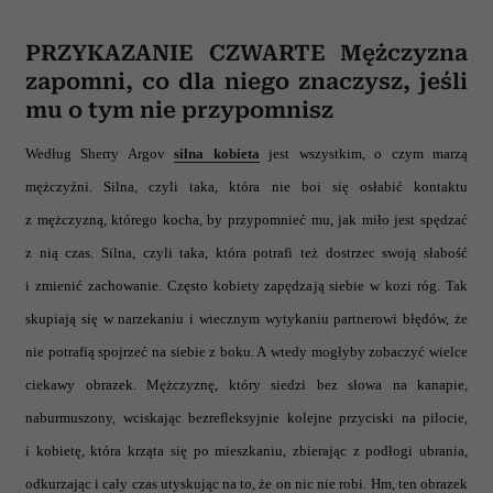
korzystasz z naszej witryny, udostępniamy partnerom
społecznościowym, reklamowym i analitycznym.
PRZYKAZANIE CZWARTE Mężczyzna
Partnerzy mogą połączyć te informacje z innymi danymi
zapomni, co dla niego znaczysz, jeśli
otrzymanymi od Ciebie lub uzyskanymi podczas
mu o tym nie przypomnisz
korzystania z ich usług.
Według Sherry Argov
silna kobieta
jest wszystkim, o czym marzą
mężczyźni. Silna, czyli taka, która nie boi się osłabić kontaktu
z mężczyzną, którego kocha, by przypomnieć mu, jak miło jest spędzać
z nią czas. Silna, czyli taka, która potrafi też dostrzec swoją słabość
i zmienić zachowanie. Często kobiety zapędzają siebie w kozi róg. Tak
skupiają się w narzekaniu i wiecznym wytykaniu partnerowi błędów, że
nie potrafią spojrzeć na siebie z boku. A wtedy mogłyby zobaczyć wielce
ciekawy obrazek. Mężczyznę, który siedzi bez słowa na kanapie,
naburmuszony, wciskając bezrefleksyjnie kolejne przyciski na pilocie,
i kobietę, która krząta się po mieszkaniu, zbierając z podłogi ubrania,
odkurzając i cały czas utyskując na to, że on nic nie robi. Hm, ten obrazek