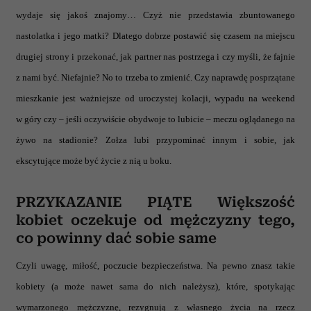
wydaje się jakoś znajomy… Czyż nie przedstawia zbuntowanego
nastolatka i jego matki? Dlatego dobrze postawić się czasem na miejscu
drugiej strony i przekonać, jak partner nas postrzega i czy myśli, że fajnie
z nami być. Niefajnie? No to trzeba to zmienić. Czy naprawdę posprzątane
mieszkanie jest ważniejsze od uroczystej kolacji, wypadu na weekend
w góry czy – jeśli oczywiście obydwoje to lubicie – meczu oglądanego na
żywo na stadionie? Zołza lubi przypominać innym i sobie, jak
ekscytujące może być życie z nią u boku.
PRZYKAZANIE PIĄTE Większość
kobiet oczekuje od mężczyzny tego,
co powinny dać sobie same
Czyli uwagę, miłość, poczucie bezpieczeństwa. Na pewno znasz takie
kobiety (a może nawet sama do nich należysz), które, spotykając
wymarzonego mężczyznę, rezygnują z własnego życia na rzecz