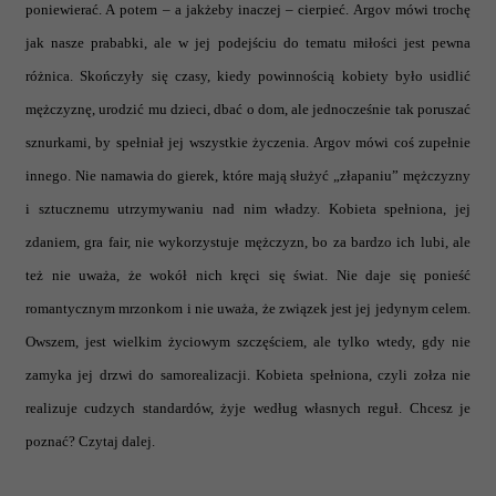
poniewierać. A potem – a jakżeby inaczej – cierpieć. Argov mówi trochę
jak nasze prababki, ale w jej podejściu do tematu miłości jest pewna
różnica. Skończyły się czasy, kiedy powinnością kobiety było usidlić
mężczyznę, urodzić mu dzieci, dbać o dom, ale jednocześnie tak poruszać
sznurkami, by spełniał jej wszystkie życzenia. Argov mówi coś zupełnie
innego. Nie namawia do gierek, które mają służyć „złapaniu” mężczyzny
i sztucznemu utrzymywaniu nad nim władzy. Kobieta spełniona, jej
zdaniem, gra fair, nie wykorzystuje mężczyzn, bo za bardzo ich lubi, ale
też nie uważa, że wokół nich kręci się świat. Nie daje się ponieść
romantycznym mrzonkom i nie uważa, że związek jest jej jedynym celem.
Owszem, jest wielkim życiowym szczęściem, ale tylko wtedy, gdy nie
zamyka jej drzwi do samorealizacji. Kobieta spełniona, czyli zołza nie
realizuje cudzych standardów, żyje według własnych reguł. Chcesz je
poznać? Czytaj dalej.