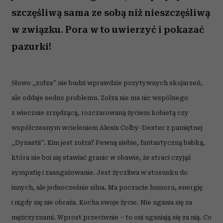
szczęśliwą sama ze sobą niż nieszczęśliwą
w związku. Pora w to uwierzyć i pokazać
pazurki!
S
łowo „zołza” nie budzi wprawdzie pozytywnych skojarzeń,
ale oddaje sedno problemu. Zołza nie ma nic wspólnego
z wiecznie zrzędzącą, rozczarowaną życiem kobietą czy
współczesnym wcieleniem Alexis Colby-Dexter z pamiętnej
„Dynastii”. Kim jest zołza? Pewną siebie, fantastyczną babką,
która nie boi się stawiać granic w obawie, że straci czyjąś
sympatię i zaangażowanie. Jest życzliwa w stosunku do
innych, ale jednocześnie silna. Ma poczucie humoru, energię
i nigdy się nie obraża. Kocha swoje życie. Nie ugania się za
mężczyznami. Wprost przeciwnie – to oni uganiają się za nią. Co