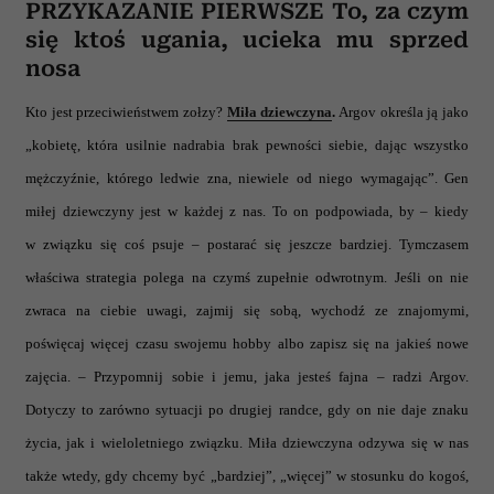
PRZYKAZANIE PIERWSZE To, za czym
się ktoś ugania, ucieka mu sprzed
nosa
Kto jest przeciwieństwem zołzy?
Miła dziewczyna
.
Argov określa ją jako
„kobietę, która usilnie nadrabia brak pewności siebie, dając wszystko
mężczyźnie, którego ledwie zna, niewiele od niego wymagając”. Gen
miłej dziewczyny jest w każdej z nas. To on podpowiada, by – kiedy
w związku się coś psuje – postarać się jeszcze bardziej. Tymczasem
właściwa strategia polega na czymś zupełnie odwrotnym. Jeśli on nie
zwraca na ciebie uwagi, zajmij się sobą, wychodź ze znajomymi,
poświęcaj więcej czasu swojemu hobby albo zapisz się na jakieś nowe
zajęcia. – Przypomnij sobie i jemu, jaka jesteś fajna – radzi Argov.
Dotyczy to zarówno sytuacji po drugiej randce, gdy on nie daje znaku
życia, jak i wieloletniego związku. Miła dziewczyna odzywa się w nas
także wtedy, gdy chcemy być „bardziej”, „więcej” w stosunku do kogoś,