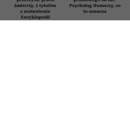
śmiercią. 5 tytułów
Psycholog tłumaczy, co
z zestawienia
to oznacza
Encyklopedii
Britannica
„Koty nigdy nie mylą
Horoskop tygodniowy
się w tej sprawie”.
dla Raka na 27 lipca–2
Rozmowa o prof.
sierpnia 2026
Zbigniewie Mikołejce
w 75. rocznicę jego
urodzin