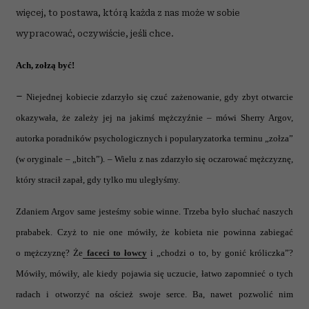
więcej, to postawa, którą każda z nas może w sobie
wypracować, oczywiście, jeśli chce.
Ach, zołzą być!
–
Niejednej kobiecie zdarzyło się czuć zażenowanie, gdy zbyt otwarcie
okazywała, że zależy jej na jakimś mężczyźnie – mówi Sherry Argov,
autorka poradników psychologicznych i popularyzatorka terminu „zołza”
(w oryginale – „bitch”). – Wielu z nas zdarzyło się oczarować mężczyznę,
który stracił zapał, gdy tylko mu uległyśmy.
Zdaniem Argov same jesteśmy sobie winne. Trzeba było słuchać naszych
prababek. Czyż to nie one mówiły, że kobieta nie powinna zabiegać
o mężczyznę? Że
faceci to łowcy
i „chodzi o to, by gonić króliczka”?
Mówiły, mówiły, ale kiedy pojawia się uczucie, łatwo zapomnieć o tych
radach i otworzyć na oścież swoje serce. Ba, nawet pozwolić nim