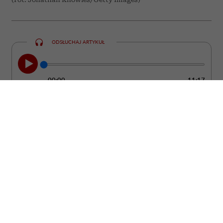
ODSŁUCHAJ ARTYKUŁ
00:00
11:17
Nie zawsze łatwo zauważyć moment, w
którym partner przestaje kochać. Zwykle
nie dzieje się to z dnia na dzień. Częściej
pojawiają się drobne zmiany w jego
zachowaniu, które z czasem zaczynają
budzić coraz większy niepokój. Sprawdź,