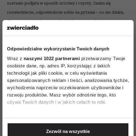
zostanie podjęta w sposób uczciwy i czysty. Zanim się
rozwiedziecie, odpowiedzcie sobie na pytania – co nie działa,
dlaczego nie działa, po co nie działa. I czy może jeszcze
działać.
Jutro ważne pytania, na które warto odpowiedzieć
Odpowiedzialne wykorzystanie Twoich danych
sobie przed rozwodem.
Wraz z
naszymi 1022 partnerami
przetwarzamy Twoje
osobiste dane, np. adres IP, korzystając z takich
technologii jak pliki cookie, w celu wyświetlania
spersonalizowanych reklam i treści, analizowania tychże,
wychodzenia naprzeciw oczekiwaniom użytkowników i
rozwoju produktów. Masz wybór odnośnie tego, kto
KRYZYS W ZWIĄZKU
PROBLEMY W ZWIĄZKU
używa Twoich danych i w jakich celach to robi.
Jeśli wyrazisz na to zgodę, chcielibyśmy również:
AUTOPROMOCJA
Gromadzić dane dotyczące Twojej lokalizacji
Zezwól na wszystkie
geograficznej z dokładnością nawet do kilku metrów