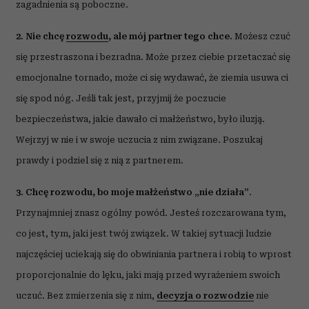
zagadnienia są poboczne.
2. Nie chcę
rozwodu
, ale mój partner tego chce.
Możesz czuć
się przestraszona i bezradna. Może przez ciebie przetaczać się
emocjonalne tornado, może ci się wydawać, że ziemia usuwa ci
się spod nóg. Jeśli tak jest, przyjmij że poczucie
bezpieczeństwa, jakie dawało ci małżeństwo, było iluzją.
Wejrzyj w nie i w swoje uczucia z nim związane. Poszukaj
prawdy i podziel się z nią z partnerem.
3. Chcę rozwodu, bo moje małżeństwo „nie działa”
.
Przynajmniej znasz ogólny powód. Jesteś rozczarowana tym,
co jest, tym, jaki jest twój związek. W takiej sytuacji ludzie
najczęściej uciekają się do obwiniania partnera i robią to wprost
proporcjonalnie do lęku, jaki mają przed wyrażeniem swoich
uczuć. Bez zmierzenia się z nim,
decyzja o rozwodzie
nie