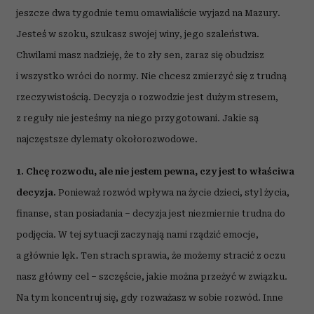
jeszcze dwa tygodnie temu omawialiście wyjazd na Mazury.
Jesteś w szoku, szukasz swojej winy, jego szaleństwa.
Chwilami masz nadzieję, że to zły sen, zaraz się obudzisz
i wszystko wróci do normy. Nie chcesz zmierzyć się z trudną
rzeczywistością. Decyzja o rozwodzie jest dużym stresem,
z reguły nie jesteśmy na niego przygotowani. Jakie są
najczęstsze dylematy okołorozwodowe.
1. Chcę rozwodu, ale nie jestem pewna, czy jest to właściwa
decyzja.
Ponieważ rozwód wpływa na życie dzieci, styl życia,
finanse, stan posiadania – decyzja jest niezmiernie trudna do
podjęcia. W tej sytuacji zaczynają nami rządzić emocje,
a głównie lęk. Ten strach sprawia, że możemy stracić z oczu
nasz główny cel – szczęście, jakie można przeżyć w związku.
Na tym koncentruj się, gdy rozważasz w sobie rozwód. Inne