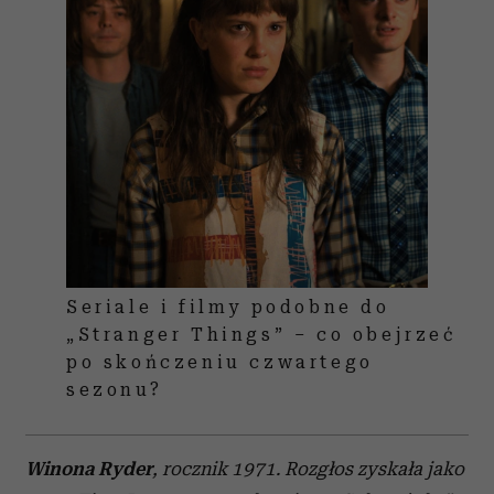
społecznościowym, reklamowym i analitycznym.
Partnerzy mogą połączyć te informacje z innymi danymi
otrzymanymi od Ciebie lub uzyskanymi podczas
korzystania z ich usług.
Seriale i filmy podobne do
„Stranger Things” – co obejrzeć
po skończeniu czwartego
sezonu?
Winona Ryder
, rocznik 1971. Rozgłos zyskała jako