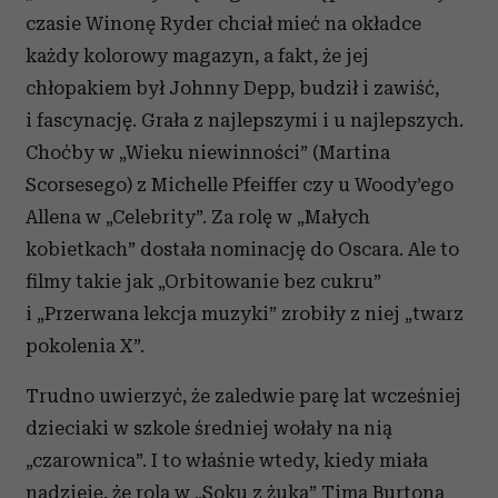
czasie Winonę Ryder chciał mieć na okładce
każdy kolorowy magazyn, a fakt, że jej
chłopakiem był Johnny Depp, budził i zawiść,
i fascynację. Grała z najlepszymi i u najlepszych.
Choćby w „Wieku niewinności” (Martina
Scorsesego) z Michelle Pfeiffer czy u Woody’ego
Allena w „Celebrity”. Za rolę w „Małych
kobietkach” dostała nominację do Oscara. Ale to
filmy takie jak „Orbitowanie bez cukru”
i „Przerwana lekcja muzyki” zrobiły z niej „twarz
pokolenia X”.
Trudno uwierzyć, że zaledwie parę lat wcześniej
dzieciaki w szkole średniej wołały na nią
„czarownica”. I to właśnie wtedy, kiedy miała
nadzieję, że rola w „Soku z żuka” Tima Burtona