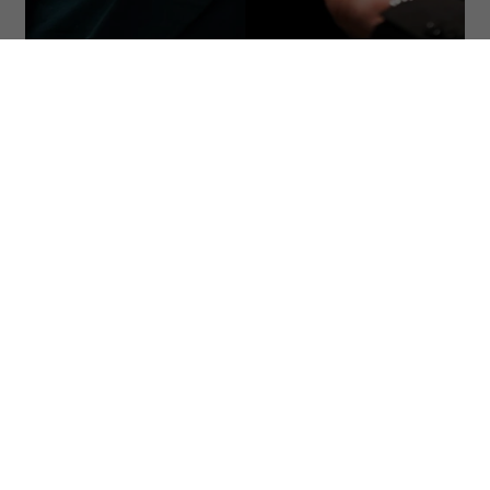
(Fot. Chip Somodevilla/Getty Images, Klaudia
Radecka/NurPhoto via Getty Images)
ODSŁUCHAJ ARTYKUŁ
00:00
06:12
Gabor Mate, znany terapeuta i specjalista
od traum, został zapytany o
kontrowersyjne poglądy Elona Muska.