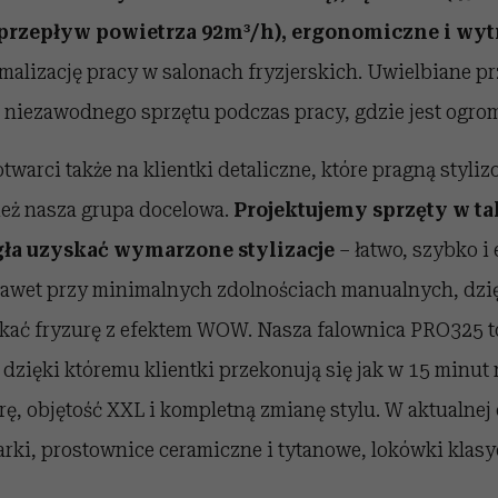
(przepływ powietrza 92m³/h), ergonomiczne i wy
alizację pracy w salonach fryzjerskich. Uwielbiane prz
 niezawodnego sprzętu podczas pracy, gdzie jest ogrom
twarci także na klientki detaliczne, które pragną styli
eż nasza grupa docelowa.
Projektujemy sprzęty w ta
gła uzyskać wymarzone stylizacje
– łatwo, szybko i
awet przy minimalnych zdolnościach manualnych, dzi
kać fryzurę z efektem WOW. Nasza falownica PRO325 t
 dzięki któremu klientki przekonują się jak w 15 minu
ę, objętość XXL i kompletną zmianę stylu. W aktualnej 
arki, prostownice ceramiczne i tytanowe, lokówki klas