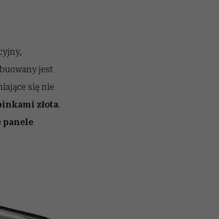
cyjny,
ybuowany jest
iające się nie
inkami złota
.
 panele