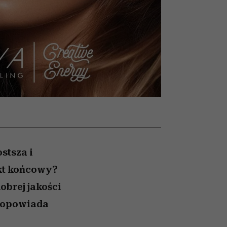
cieszy się dużą
popularnością na Netflixie
stsza i
ekt końcowy?
brej jakości
i opowiada