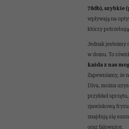
78db), szybkie 
wpływają na optym
którzy potrzebują
Jednak jesteśmy o
w domu. To równi
każda z nas mo
Zapewniamy, że n
Diva, można uzys
przykład sprzętu,
zjawiskową fryzur
znajdują się susz
oraz falownice.