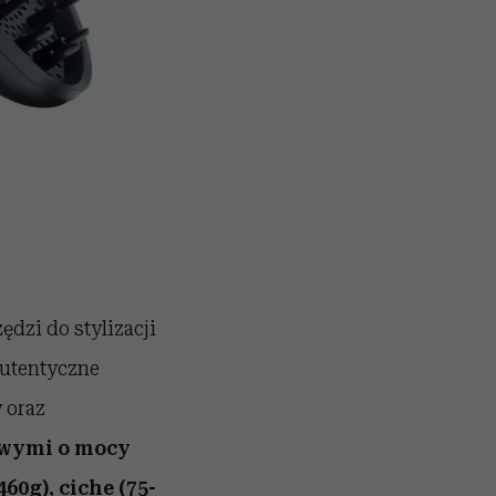
dzi do stylizacji
autentyczne
 oraz
kowymi o mocy
60g), ciche (75-