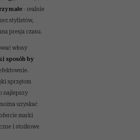
trzymałe
- realnie
ez stylistów,
na presja czasu.
zować włosy
ki sposób by
 efektownie.
ęki sprzętom
o najlepszy
t można uzyskać
ofercie marki
yczne i stożkowe