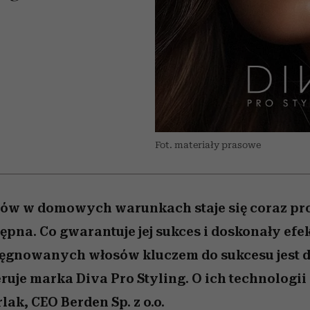
 5,
w
Raport Lyst ujawnił
Miller s. 5, odc. 6]
skuteczne
sposoby
pamięć
granicę
najbardziej pożądane
ubrania i marki sezonu
Fot. materiały prasowe
sów w domowych warunkach staje się coraz pro
tępna. Co gwarantuje jej sukces i doskonały ef
ęgnowanych włosów kluczem do sukcesu jest do
feruje marka Diva Pro Styling. O ich technologi
ak, CEO Berden Sp. z o.o.