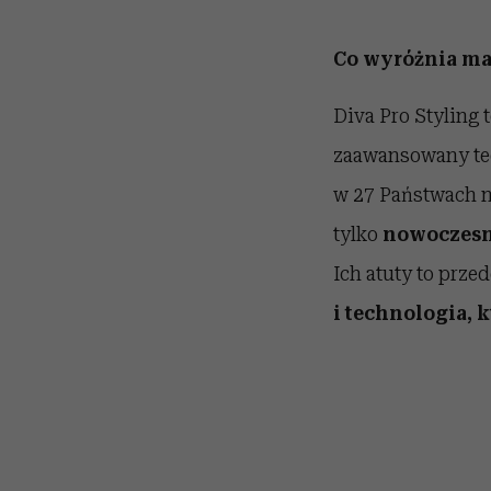
Co wyróżnia ma
Diva Pro Styling 
zaawansowany tec
w 27 Państwach na
tylko
nowoczesn
Ich atuty to prz
i technologia, 