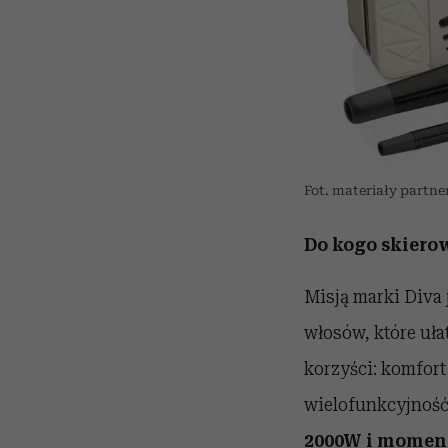
Fot. materiały partne
Do kogo skierow
Misją marki Diva 
włosów, które uła
korzyści: komfort
wielofunkcyjność
2000W i momenci