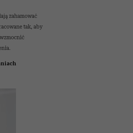
alają zahamować
racowane tak, aby
, wzmocnić
enia.
aniach