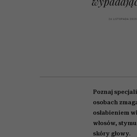
wypadają
kawę z Kasią Miller”, s.
girls”
odc. 7]
26 LISTOPADA 2025
Poznaj specja
osobach zmaga
osłabieniem wł
włosów, stymul
skóry głowy.