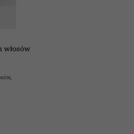
h włosów
osów,