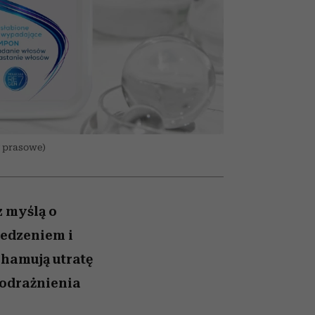
nił
relację z pieniędzmi
ane
zonu
 prasowe)
 myślą o
edzeniem i
 hamują utratę
podrażnienia