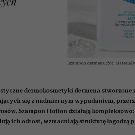
cych
 5,
kwestie, o których wciąż
skutki dla związku i dla
Miller s. 5, odc. 6]
Raport Lyst ujaw
boimy się mówić
partnerki
najbardziej pożąd
ubrania i marki se
Szampon dermena (fot. Materiały
listyczne dermokosmetyki dermena stworzone z
jących się z nadmiernym wypadaniem, przerz
osów. Szampon i lotion działają kompleksowo:
ują ich odrost, wzmacniają strukturę łagodzą 