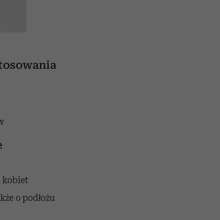
stosowania
w
e
 kobiet
kże o podłożu