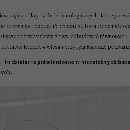
iera się na odkryciach dermatologicznych, które pozw
nie włosów i pobudzić ich odrost. Formuły zostały op
żniejsze potrzeby skóry głowy: odbudować równowagę
poprawić kondycję włosa i przy tym łagodzić podrażni
e - to działanie potwierdzone w niezależnych bad
nych.