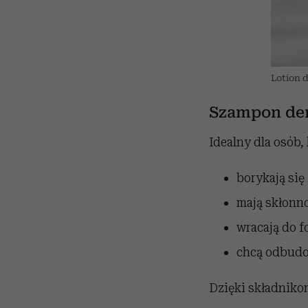
Lotion 
Szampon der
Idealny dla osób, 
borykają si
mają skłonno
wracają do f
chcą odbudo
Dzięki składnik