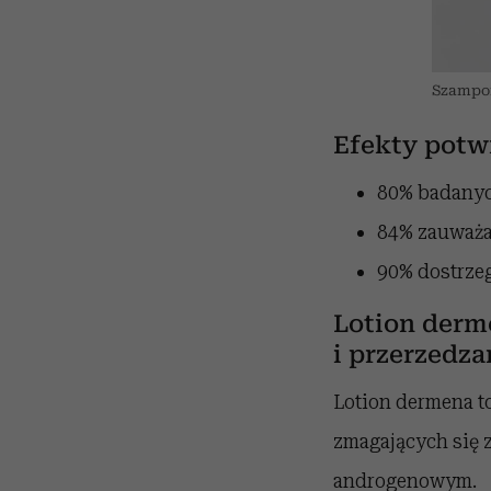
Szampon
Efekty potw
80% badanyc
84% zauważa
90% dostrzeg
Lotion derm
i przerzedz
Lotion dermena to
zmagających się 
androgenowym.