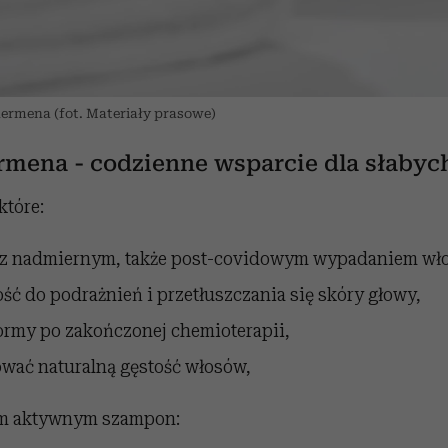
dermena (fot. Materiały prasowe)
mena - codzienne wsparcie dla słabyc
które:
ę z nadmiernym, także post-covidowym wypadaniem wł
ść do podrażnień i przetłuszczania się skóry głowy,
ormy po zakończonej chemioterapii,
wać naturalną gęstość włosów,
om aktywnym szampon: