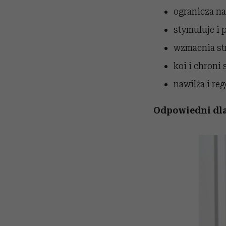
ogranicza n
stymuluje i 
wzmacnia str
koi i chroni
nawilża i re
Odpowiedni dla 