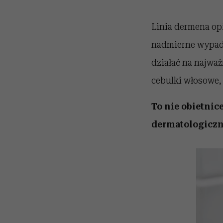
Linia dermena op
nadmierne wypada
działać na najwa
cebulki włosowe, 
To nie obietnic
dermatologicz