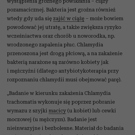
wystąpienia groźnego powikłania – ciąży
pozamacicznej. Bakteria jest groźna również
wtedy gdy uda się
zajść w ciążę
– może bowiem
powodować jej utratę, a także zwiększa ryzyko
wcześniactwa oraz chorób u noworodka, np.
wrodzonego zapalenia płuc. Chlamydia
przenoszona jest drogą płciową, a na zakażenie
bakterią narażone są zarówno kobiety jak
i mężczyźni (dlatego antybiotykoterapia przy
rozpoznaniu chlamydii musi obejmować parę).
„Badanie w kierunku zakażenia Chlamydia
trachomatis wykonuje się poprzez pobranie
wymazu z szyjki
macicy
(u kobiet) lub cewki
moczowej (u mężczyzn). Badanie jest
nieinwazyjne i bezbolesne. Materiał do badania