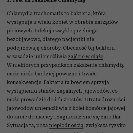
1. Test na zakażenie Chlamydią
Chlamydia trachomatis to bakteria, która
występuje u wielu kobiet w obrębie narządów
płciowych. Infekcja zwykle przebiega
bezobjawowo, dlatego pacjentki nie
podejrzewają choroby. Obecność tej bakterii
w zasadzie uniemożliwia
zajście w ciążę
.
W niektórych przypadkach zakażenie chlamydią
może nieść bardziej poważne i trwałe
konsekwencje. Bakteria ta bowiem sprzyja
wystąpieniu stanów zapalnych jajowodów, co
może prowadzić do ich zrostów. Utrata drożności
jajowodów uniemożliwia z kolei komórce jajowej
dotarcie do macicy i zagnieżdżenie się zarodka.
Sytuacja ta, poza
niepłodnością
, zwiększa ryzyko