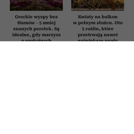
Greckie wyspy bez
Kwiaty na balkon
tłumów – 5 mniej
w pełnym słońcu. Oto
znanych perełek. Są
5 roślin, które
idealne, gdy marzysz
przetrwają nawet
o spokojnych
największe upały
wakacjach
WNĘTRZA
Rośliny, które oczyszczają powietrze.
5 kwiatów, które powinny być w
każdym domu
7 LIPCA 2026
PATRYCJA KLIKOWSKA