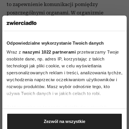
to zapewnienie komunikacji pomiędzy
poszczególnymi organami. W organizmie
kobiety dochodzi do cyklicznych przemian,
które są regulowane właśnie przez układ
hormonalny.
Odpowiedzialne wykorzystanie Twoich danych
Które hormony powinna zbadać kobieta
Wraz z
naszymi 1022 partnerami
przetwarzamy Twoje
starająca się o dziecko? Przede wszystkim należy
osobiste dane, np. adres IP, korzystając z takich
technologii jak pliki cookie, w celu wyświetlania
poddać ocenie poziom
progesteronu
, estradiolu,
spersonalizowanych reklam i treści, analizowania tychże,
folikulostymuliny (FSH) i hormonu
wychodzenia naprzeciw oczekiwaniom użytkowników i
luteinizującego (LH) - hormony te odpowiadają
rozwoju produktów. Masz wybór odnośnie tego, kto
za dojrzewanie komórki jajowej i za wyzwolenie
używa Twoich danych i w jakich celach to robi.
jajeczkowania, a w rezultacie za zajście
Jeśli wyrazisz na to zgodę, chcielibyśmy również:
i utrzymanie ciąży. „Ponieważ hormony te
Gromadzić dane dotyczące Twojej lokalizacji
ulegają cyklicznym zmianom stężenia w trakcie
Zezwól na wszystkie
geograficznej z dokładnością nawet do kilku metrów
cyklu, moment, w ktorym należy wykonać