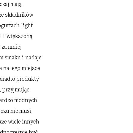
zaj mają
 ze składników
gurtach light
i i większoną
 za mniej
em smaku i nadaje
 na jego miejsce
Ponadto produkty
j, przyjmując
 bardzo modnych
zczu nie musi
kże wiele innych
ednocześnie być