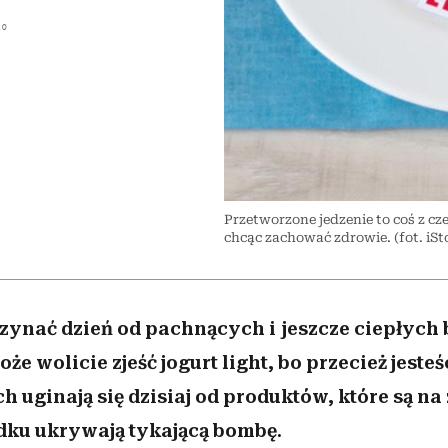
 5,
kwestie, o których wciąż
skutki dla związku i dla
Miller s. 5, odc. 6]
Raport Lyst ujaw
A
boimy się mówić
partnerki
najbardziej pożąd
20
ubrania i marki se
Przetworzone jedzenie to coś z 
chcąc zachować zdrowie. (fot. iSt
zynać dzień od pachnących i jeszcze ciepłych 
że wolicie zjeść jogurt light, bo przecież jesteś
h uginają się dzisiaj od produktów, które są na
odku ukrywają tykającą bombę.