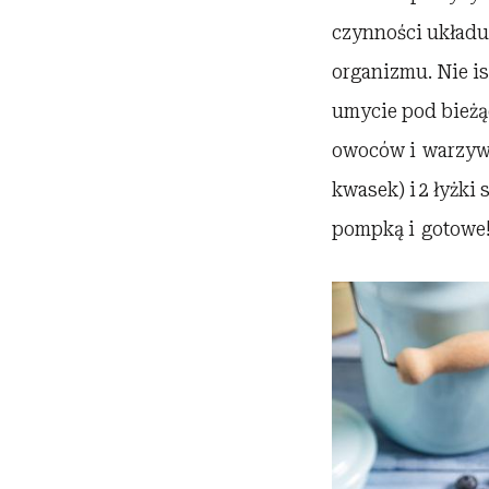
czynności układu
organizmu. Nie i
umycie pod bieżą
owoców i warzyw,
kwasek) i 2 łyżki
pompką i gotowe