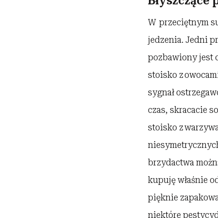
Błyszczące 
W przeciętnym su
jedzenia. Jedni p
pozbawiony jest 
stoisko z owocam
sygnał ostrzegaw
czas, skracacie s
stoisko z warzyw
niesymetrycznych
brzydactwa można
kupuję właśnie od 
pięknie zapakowa
niektóre pestycy