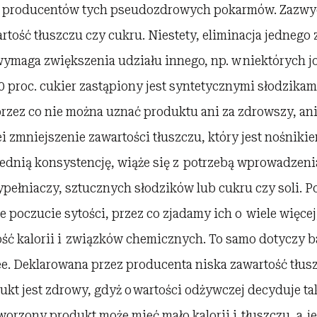
 producentów tych pseudozdrowych pokarmów. Zazwyc
tość tłuszczu czy cukru. Niestety, eliminacja jednego
ymaga zwiększenia udziału innego, np. w niektórych jo
 proc. cukier zastąpiony jest syntetycznymi słodzikam
 przez co nie można uznać produktu ani za zdrowszy, ani
ei zmniejszenie zawartości tłuszczu, który jest nośniki
nią konsystencję, wiąże się z potrzebą wprowadzenia
ypełniaczy, sztucznych słodzików lub cukru czy soli. 
ze poczucie sytości, przez co zjadamy ich o wiele więce
lość kalorii i związków chemicznych. To samo dotyczy
ee. Deklarowana przez producenta niska zawartość tłus
ukt jest zdrowy, gdyż o wartości odżywczej decyduje ta
orzony produkt może mieć mało kalorii i tłuszczu, a j