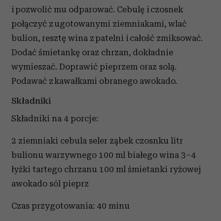
i pozwolić mu odparować. Cebulę i czosnek
połączyć z ugotowanymi ziemniakami, wlać
bulion, resztę wina z patelni i całość zmiksować.
Dodać śmietankę oraz chrzan, dokładnie
wymieszać. Doprawić pieprzem oraz solą.
Podawać z kawałkami obranego awokado.
Składniki
Składniki na 4 porcje:
2 ziemniaki cebula seler ząbek czosnku litr
bulionu warzywnego 100 ml białego wina 3–4
łyżki tartego chrzanu 100 ml śmietanki ryżowej
awokado sól pieprz
Czas przygotowania: 40 minu