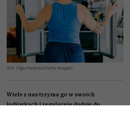
(Fot. Olga Pankova/Getty Images)
Wiele z nas trzyma go w swoich
lodówkach i regularnie dodaje do
przygotowywanych dań. Amerykański
onkolog dr Avishek Kumar zdradził,