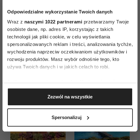
Odpowiedzialne wykorzystanie Twoich danych
Wraz z
naszymi 1022 partnerami
przetwarzamy Twoje
ZAMÓW
osobiste dane, np. adres IP, korzystając z takich
technologii jak pliki cookie, w celu wyświetlania
WYDANIE DRUKOWANE
spersonalizowanych reklam i treści, analizowania tychże,
wychodzenia naprzeciw oczekiwaniom użytkowników i
E-WYDANIE
rozwoju produktów. Masz wybór odnośnie tego, kto
używa Twoich danych i w jakich celach to robi.
Jeśli wyrazisz na to zgodę, chcielibyśmy również:
Gromadzić dane dotyczące Twojej lokalizacji
Zezwól na wszystkie
geograficznej z dokładnością nawet do kilku metrów
Identyfikować Twoje urządzenie, aktywnie
analizując charakteryzującego je zbiory danych
Spersonalizuj
(fingerprinting, czyli wirtualny odcisk palca)
Dowiedz się więcej odnośnie tego, jak Twoje osobiste
dane są przetwarzane oraz ustaw własne preferencje w