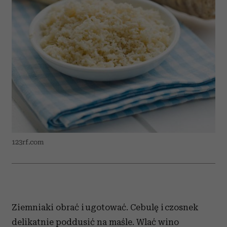
123rf.com
Ziemniaki obrać i ugotować. Cebulę i czosnek
delikatnie poddusić na maśle. Wlać wino