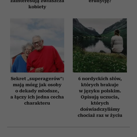
zainteresują zwłaszcza
erudycję?
kobiety
Sekret „superagerów”:
6 nordyckich słów,
mają mózg jak osoby
których brakuje
o dekady młodsze,
w języku polskim.
a łączy ich jedna cecha
Opisują uczucia,
charakteru
których
doświadczyliśmy
chociaż raz w życiu