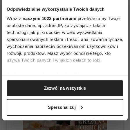
Odpowiedzialne wykorzystanie Twoich danych
Wraz z
naszymi 1022 partnerami
przetwarzamy Twoje
osobiste dane, np. adres IP, korzystając z takich
AUTOPROMOCJA
technologii jak pliki cookie, w celu wyświetlania
spersonalizowanych reklam i treści, analizowania tychże,
wychodzenia naprzeciw oczekiwaniom użytkowników i
rozwoju produktów. Masz wybór odnośnie tego, kto
używa Twoich danych i w jakich celach to robi.
Jeśli wyrazisz na to zgodę, chcielibyśmy również:
Gromadzić dane dotyczące Twojej lokalizacji
Zezwól na wszystkie
geograficznej z dokładnością nawet do kilku metrów
Identyfikować Twoje urządzenie, aktywnie
analizując charakteryzującego je zbiory danych
Spersonalizuj
(fingerprinting, czyli wirtualny odcisk palca)
Dowiedz się więcej odnośnie tego, jak Twoje osobiste
dane są przetwarzane oraz ustaw własne preferencje w