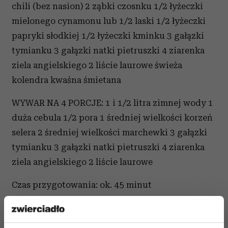
chili (bez nasion) 2 ząbki czosnku 1/2 łyżeczki
mielonego cynamonu lub 1/2 laski 1/2 łyżeczki
papryki słodkiej 1/2 łyżeczki kminku 3 gałązki
tymianku 3 gałązki natki pietruszki 4 ziarenka
ziela angielskiego 2 liście laurowe świeża
kolendra kwaśna śmietana
WYWAR NA 4 PORCJE: 1 i 1/2 litra zimnej wody 1
duża cebula 1/2 pora 1 średniej wielkości korzeń
selera 2 średniej wielkości marchewki 3 gałązki
tymianku 3 gałązki natki pietruszki 4 ziarenka
ziela angielskiego 2 liście laurowe
Czas przygotowania: ok. 45 minut