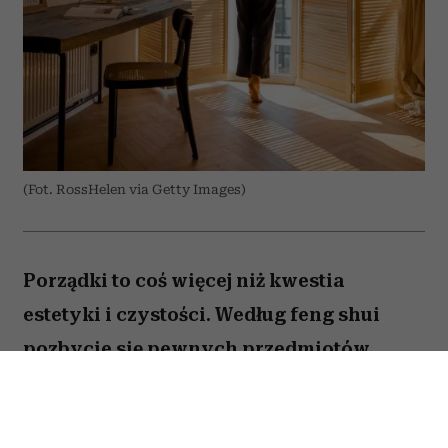
(Fot. RossHelen via Getty Images)
Porządki to coś więcej niż kwestia
estetyki i czystości. Według feng shui
pozbycie się pewnych przedmiotów
pomaga oczyścić przestrzeń z zastygłej
energii i przywrócić zaburzoną