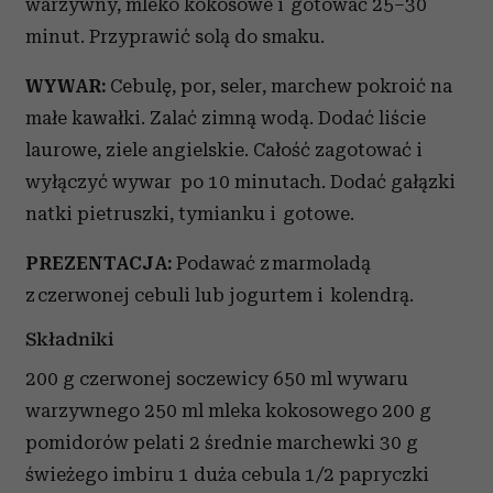
warzywny, mleko kokosowe i gotować 25–30
minut. Przyprawić solą do smaku.
WYWAR:
Cebulę, por, seler, marchew pokroić na
małe kawałki. Zalać zimną wodą. Dodać liście
laurowe, ziele angielskie. Całość zagotować i
wyłączyć wywar po 10 minutach. Dodać gałązki
natki pietruszki, tymianku i gotowe.
PREZENTACJA:
Podawać z marmoladą
z czerwonej cebuli lub jogurtem i kolendrą.
Składniki
200 g czerwonej soczewicy 650 ml wywaru
warzywnego 250 ml mleka kokosowego 200 g
pomidorów pelati 2 średnie marchewki 30 g
świeżego imbiru 1 duża cebula 1/2 papryczki