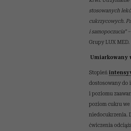
stosowanych leków
cukrzycowych. Pam
i samopoczucia” 
Grupy LUX MED.
Umiarkowany wy
Stopień
intensy
dostosowany do i
i poziomu zaawan
poziom cukru we 
niedocukrzenia. D
ćwiczenia odciąża