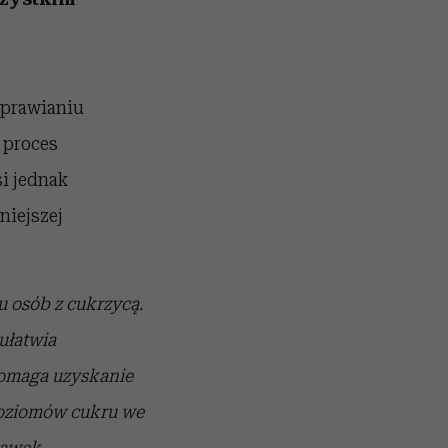
uprawianiu
 proces
si jednak
niejszej
u osób z cukrzycą.
ułatwia
pomaga uzyskanie
poziomów cukru we
dawek