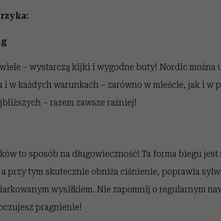
rzyka:
ng
wiele – wystarczą kijki i wygodne buty! Nordic można
i w każdych warunkach – zarówno w mieście, jak i w pa
bliższych – razem zawsze raźniej!
ów to sposób na długowieczność! Ta forma biegu jest 
a przy tym skutecznie obniża ciśnienie, poprawia sylw
miarkowanym wysiłkiem. Nie zapomnij o regularnym naw
oczujesz pragnienie!