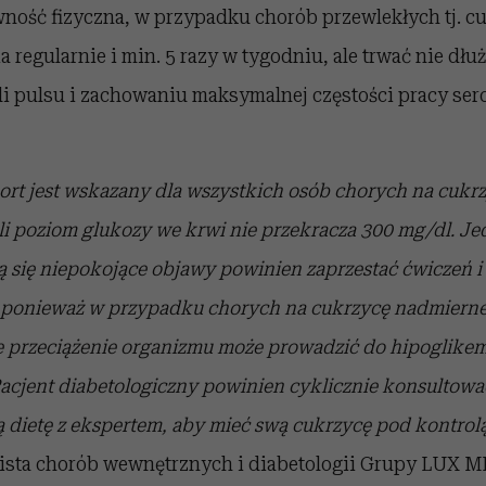
wność fizyczna, w przypadku chorób przewlekłych tj. c
regularnie i min. 5 razy w tygodniu, ale trwać nie dłuż
oli pulsu i zachowaniu maksymalnej częstości pracy ser
rt jest wskazany dla wszystkich osób chorych na cukr
jeśli poziom glukozy we krwi nie przekracza 300 mg/dl. Je
ą się niepokojące objawy powinien zaprzestać ćwiczeń i
m, ponieważ w przypadku chorych na cukrzycę nadmiern
 przeciążenie organizmu może prowadzić do hipoglikemi
acjent diabetologiczny powinien cyklicznie konsultowa
ą dietę z ekspertem, aby mieć swą cukrzycę pod kontrol
lista chorób wewnętrznych i diabetologii Grupy LUX M