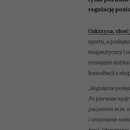
regulację pozi
Cukrzyca, choć 
sportu, a podejm
terapeutyczny i r
rozważnie dobiera
konsultacji z eks
„Regularne podejm
Po pierwsze wpływ
pacjentom m.in. 
i utrzymanie nale
krwi. Utrzymanie