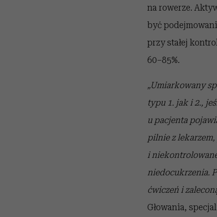
na rowerze. Akty
być podejmowania 
przy stałej kontr
60–85%.
„Umiarkowany spo
typu 1. jak i 2., 
u pacjenta pojawi
pilnie z lekarze
i niekontrolowane
niedocukrzenia. P
ćwiczeń i zalecon
Głowania, specja