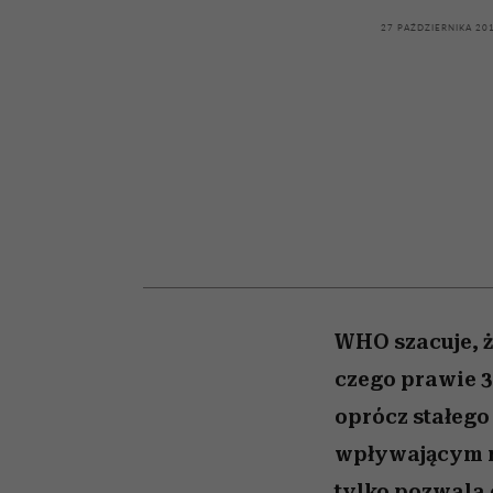
kawę z Kasią Miller”, s.
wśród najchętniej
artystkę
girls”
oglądanych na Netflix
odc. 7]
27 PAŹDZIERNIKA 20
WHO szacuje, ż
czego prawie 3
oprócz stałeg
wpływającym na
tylko pozwala 