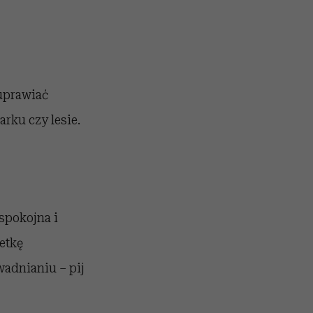
 uprawiać
rku czy lesie.
spokojna i
etkę
adnianiu – pij