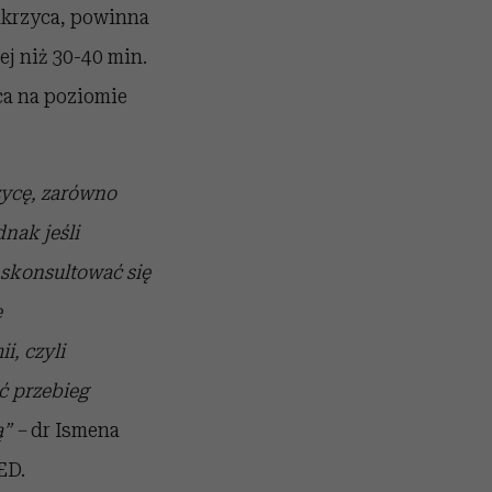
ukrzyca, powinna
ej niż 30-40 min.
ca na poziomie
zycę, zarówno
dnak jeśli
 skonsultować się
e
i, czyli
ć przebieg
ą” –
dr Ismena
ED.