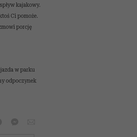
 spływ kajakowy.
 ktoś Ci pomoże.
izmowi porcję
 jazda w parku
ony odpoczynek