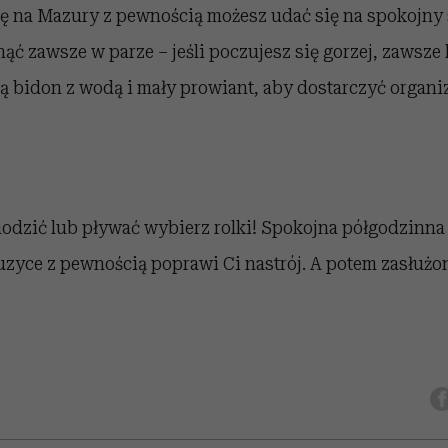
się na Mazury z pewnością możesz udać się na spokojny
nąć zawsze w parze – jeśli poczujesz się gorzej, zawsze
bą bidon z wodą i mały prowiant, aby dostarczyć organ
chodzić lub pływać wybierz rolki! Spokojna półgodzinna
uzyce z pewnością poprawi Ci nastrój. A potem zasłuż