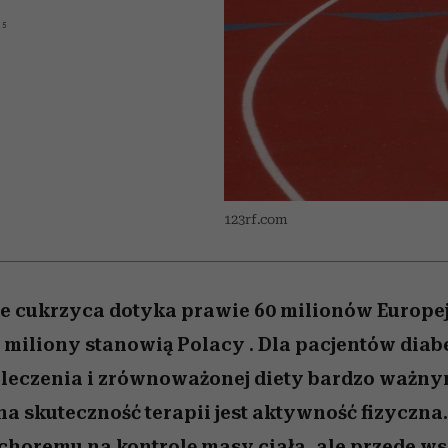
 5,
zupełny brak ogłady
pierwszy zwiastun
Miller s. 5, odc. 6]
Raport Lyst ujaw
ie
najbardziej pożąd
15
ubrania i marki se
123rf.com
e cukrzyca dotyka prawie 60 milionów Europe
 miliony stanowią Polacy . Dla pacjentów dia
o leczenia i zrównoważonej diety bardzo ważn
 skuteczność terapii jest aktywność fizyczna.
choremu na kontrolę masy ciała, ale przede w