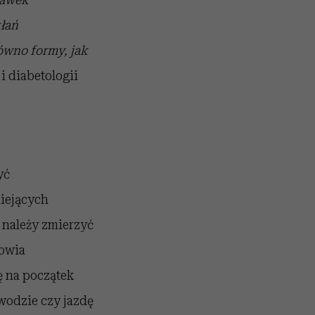
kłań
ówno formy, jak
i diabetologii
yć
iejących
 należy zmierzyć
rowia
ę na początek
 wodzie czy jazdę