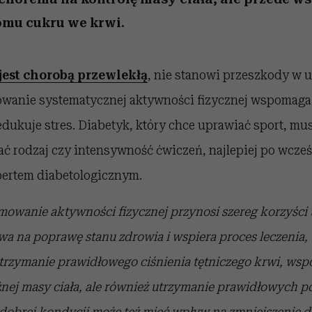
omu cukru we krwi.
jest chorobą przewlekłą
, nie stanowi przeszkody w 
owanie systematycznej aktywności fizycznej wspomaga
edukuje stres. Diabetyk, który chce uprawiać sport, mu
ć rodzaj czy intensywność ćwiczeń, najlepiej po wcześ
pertem diabetologicznym.
owanie aktywności fizycznej przynosi szereg korzyści 
a na poprawę stanu zdrowia i wspiera proces leczenia, 
utrzymanie prawidłowego ciśnienia tętniczego krwi, ws
żnej masy ciała, ale również utrzymanie prawidłowych 
 dobrej kondycji może też mieć wpływ na zmniejszenie 