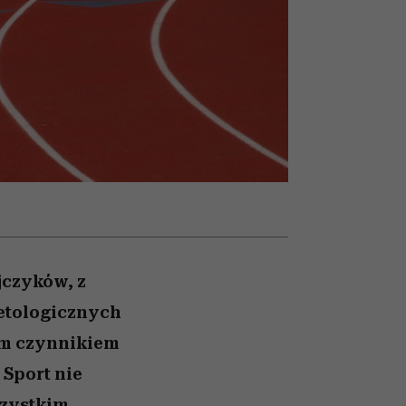
nił
skutki dla związku i dla
humoru historii
ane
partnerki
zonu
jczyków, z
betologicznych
ym czynnikiem
 Sport nie
szystkim