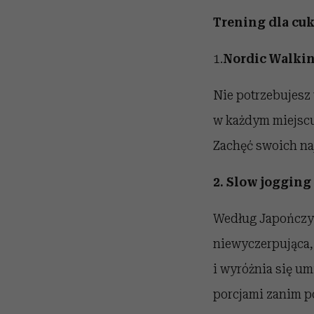
Trening dla cuk
1.
Nordic Walki
Nie potrzebujesz 
w każdym miejscu 
Zachęć swoich naj
2.
Slow jogging
Według Japończyk
niewyczerpująca, 
i wyróżnia się u
porcjami zanim p