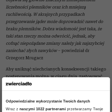
liczebności plemników oraz ich mniejszą
ruchliwością. W skrajnych przypadkach
przegrzewanie jąder może doprowadzić nawet do
braku plemników. Dobra wiadomość jest taka, że
taki stan rzeczy można odwrócić, jednak, aby
cofnąć niepożądane zmiany należy jak najszybciej
zaniechać złych nawyków
– powiedział dr
Grzegorz Mrugacz
Aby uniknąć niechcianych konsekwencji takiego
postępowania można, w ciągu dnia, zastosować
drobne triki, które pobudzą produkcje
plemników. Zamiast przerwy na papierosa wolną
chwilę warto wykorzystać na ćwiczenia nóg –
Odpowiedzialne wykorzystanie Twoich danych
wymachy, kręcenie kółek i zataczanie ósemek.
Wraz z
naszymi 1022 partnerami
przetwarzamy Twoje