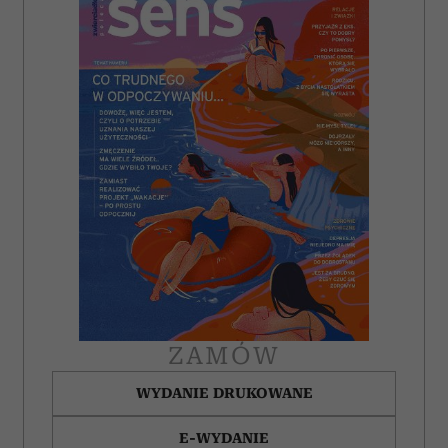
Wykorzystujemy pliki cookie do spersonalizowania treści
i reklam, aby oferować funkcje społecznościowe i
analizować ruch w naszej witrynie. Informacje o tym, jak
korzystasz z naszej witryny, udostępniamy partnerom
społecznościowym, reklamowym i analitycznym.
Partnerzy mogą połączyć te informacje z innymi danymi
otrzymanymi od Ciebie lub uzyskanymi podczas
korzystania z ich usług.
ZAMÓW
WYDANIE DRUKOWANE
E-WYDANIE