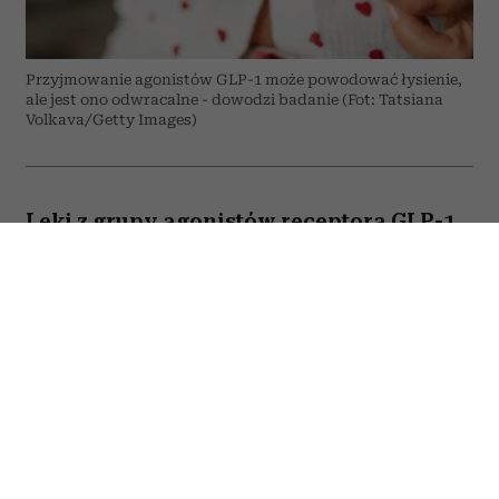
Przyjmowanie agonistów GLP-1 może powodować łysienie,
ale jest ono odwracalne - dowodzi badanie (Fot: Tatsiana
Volkava/Getty Images)
Leki z grupy agonistów receptora GLP-1,
takich jak semaglutyd czy tirzepatyd,
mogą powodować wypadanie włosów?
Do takich wniosków prowadzą wyniki
najnowszego badania opublikowanego
na łamach prestiżowego czasopisma
BMJ. Jak donosi PAP, naukowcy widzą
taką korelację, ale podkreślają, że ryzyko