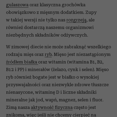
gulaszowa
oraz klasyczna grochówka
obowiązkowo z mięsnym dodatkiem. Zupy
w takiej wersji nie tylko nas
rozgrzeją
, ale
również dostarczą naszemu organizmowi
niezbędnych składników odżywczych.
W zimowej diecie nie może zabraknąć wszelkiego
rodzaju mięs oraz
ryb
. Mięso jest niezastąpionym
źródłem białka
oraz witamin (witamina B1, B2,
B12 i PP) i minerałów (żelazo, cynk i selen). Mięso
ryb również bogate jest w białko o wysokiej
przyswajalności oraz niezwykle zdrowe tłuszcze
nienasycone, witaminę D i liczne składniki
mineralne jak jod, wapń, magnez, selen i fluor.
Zimą nasza
aktywność fizyczna
często jest
znikoma, więc jeśli nie chcemy cierpieć na