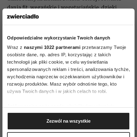
dania fit, wegańskie i wegetariańskie, dzięki
czemu każdy, nawet najbardziej wybredny
smakosz, znajdzie coś dla siebie. Nie wychodząc
spod ciepłego koca, można zamówić pożywny
Odpowiedzialne wykorzystanie Twoich danych
i zdrowy posiłek.
Wraz z
naszymi 1022 partnerami
przetwarzamy Twoje
osobiste dane, np. adres IP, korzystając z takich
technologii jak pliki cookie, w celu wyświetlania
spersonalizowanych reklam i treści, analizowania tychże,
wychodzenia naprzeciw oczekiwaniom użytkowników i
rozwoju produktów. Masz wybór odnośnie tego, kto
używa Twoich danych i w jakich celach to robi.
AUTOPROMOCJA
Jeśli wyrazisz na to zgodę, chcielibyśmy również:
Gromadzić dane dotyczące Twojej lokalizacji
Zezwól na wszystkie
geograficznej z dokładnością nawet do kilku metrów
Identyfikować Twoje urządzenie, aktywnie
analizując charakteryzującego je zbiory danych