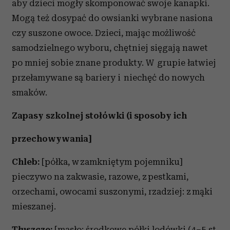
aby dzieci mogły skomponować swoje kanapki.
Partnerzy mogą połączyć te informacje z innymi danymi
Mogą też dosypać do owsianki wybrane nasiona
otrzymanymi od Ciebie lub uzyskanymi podczas
czy suszone owoce. Dzieci, mając możliwość
korzystania z ich usług.
samodzielnego wyboru, chętniej sięgają nawet
po mniej sobie znane produkty. W grupie łatwiej
przełamywane są bariery i niechęć do nowych
smaków.
Zapasy szkolnej stołówki (i sposoby ich
przechowywania]
Chleb:
[półka, w zamkniętym pojemniku]
pieczywo na zakwasie, razowe, z pestkami,
orzechami, owocami suszonymi, rzadziej: z mąki
mieszanej.
Tłuszcze:
[masło: środkowe półki lodówki (4–5 st.