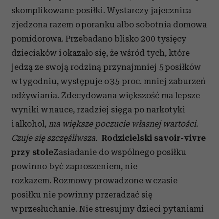
skomplikowane posiłki. Wystarczy jajecznica
zjedzona razem o poranku albo sobotnia domowa
pomidorowa. Przebadano blisko 200 tysięcy
dzieciaków i okazało się, że wśród tych, które
jedzą ze swoją rodziną przynajmniej 5 posiłków
w tygodniu, występuje o 35 proc. mniej zaburzeń
odżywiania. Zdecydowana większość ma lepsze
wyniki w nauce, rzadziej sięga po narkotyki
i alkohol,
ma większe poczucie własnej wartości.
Czuje się szczęśliwsza.
Rodzicielski savoir-vivre
przy stole
Zasiadanie do wspólnego posiłku
powinno być zaproszeniem, nie
rozkazem. Rozmowy prowadzone w czasie
posiłku nie powinny przeradzać się
w przesłuchanie. Nie stresujmy dzieci pytaniami