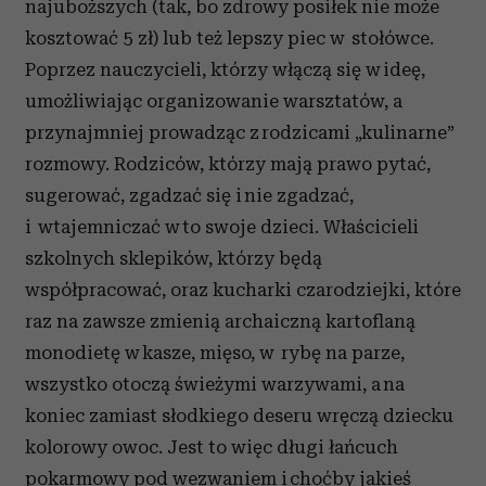
najuboższych (tak, bo zdrowy posiłek nie może
kosztować 5 zł) lub też lepszy piec w stołówce.
Poprzez nauczycieli, którzy włączą się w ideę,
umożliwiając organizowanie warsztatów, a
przynajmniej prowadząc z rodzicami „kulinarne”
rozmowy. Rodziców, którzy mają prawo pytać,
sugerować, zgadzać się i nie zgadzać,
i wtajemniczać w to swoje dzieci. Właścicieli
szkolnych sklepików, którzy będą
współpracować, oraz kucharki czarodziejki, które
raz na zawsze zmienią archaiczną kartoflaną
monodietę w kasze, mięso, w rybę na parze,
wszystko otoczą świeżymi warzywami, a na
koniec zamiast słodkiego deseru wręczą dziecku
kolorowy owoc. Jest to więc długi łańcuch
pokarmowy pod wezwaniem i choćby jakieś