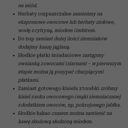
na miód.
Herbaty rozpuszczalne
zamieńmy na
ekspresowe owocowe lub herbaty ziołowe,
wodę z cytryną, miodem i imbirem.
Do zup
zamiast dużej ilości ziemniaków
dodajmy kaszę jaglaną.
Słodkie płatki śniadaniowe
zastąpmy
owsianką z owocami i ziarnami – w pierwszym
etapie można ją posypać churpiącymi
płatkami.
Zamiast gotowego kisielu z torebki
zróbmy
kisiel z soku owocowego i mąki ziemniaczanej
z dodatkiem owoców, np. pokrojonego jabłka.
Słodkie kakao
czasem można zamienić na
kawę zbożową słodzoną miodem.