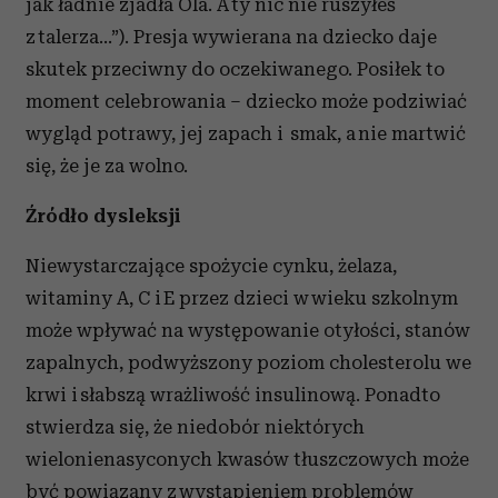
jak ładnie zjadła Ola. A ty nic nie ruszyłeś
z talerza…”). Presja wywierana na dziecko daje
skutek przeciwny do oczekiwanego. Posiłek to
moment celebrowania – dziecko może podziwiać
wygląd potrawy, jej zapach i smak, a nie martwić
się, że je za wolno.
Źródło dysleksji
Niewystarczające spożycie cynku, żelaza,
witaminy A, C i E przez dzieci w wieku szkolnym
może wpływać na występowanie otyłości, stanów
zapalnych, podwyższony poziom cholesterolu we
krwi i słabszą wrażliwość insulinową. Ponadto
stwierdza się, że niedobór niektórych
wielonienasyconych kwasów tłuszczowych może
być powiązany z wystąpieniem problemów