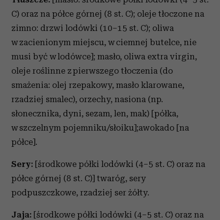
C) oraz na półce górnej (8 st. C); oleje tłoczone na
zimno: drzwi lodówki (10–15 st. C); oliwa
w zacienionym miejscu, w ciemnej butelce, nie
musi być w lodówce]; masło, oliwa extra virgin,
oleje roślinne z pierwszego tłoczenia (do
smażenia: olej rzepakowy, masło klarowane,
rzadziej smalec), orzechy, nasiona (np.
słonecznika, dyni, sezam, len, mak) [półka,
w szczelnym pojemniku/słoiku];awokado [na
półce].
Sery:
[środkowe półki lodówki (4–5 st. C) oraz na
półce górnej (8 st. C)] twaróg, sery
podpuszczkowe, rzadziej ser żółty.
Jaja:
[środkowe półki lodówki (4–5 st. C) oraz na