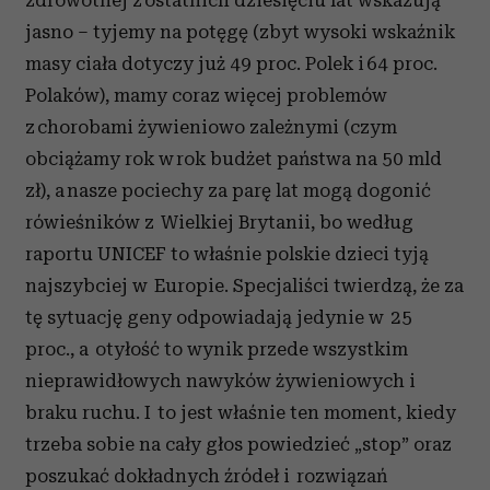
zdrowotnej z ostatnich dziesięciu lat wskazują
jasno – tyjemy na potęgę (zbyt wysoki wskaźnik
masy ciała dotyczy już 49 proc. Polek i 64 proc.
Polaków), mamy coraz więcej problemów
z chorobami żywieniowo zależnymi (czym
obciążamy rok w rok budżet państwa na 50 mld
zł), a nasze pociechy za parę lat mogą dogonić
rówieśników z Wielkiej Brytanii, bo według
raportu UNICEF to właśnie polskie dzieci tyją
najszybciej w Europie. Specjaliści twierdzą, że za
tę sytuację geny odpowiadają jedynie w 25
proc., a otyłość to wynik przede wszystkim
nieprawidłowych nawyków żywieniowych i
braku ruchu. I to jest właśnie ten moment, kiedy
trzeba sobie na cały głos powiedzieć „stop” oraz
poszukać dokładnych źródeł i rozwiązań