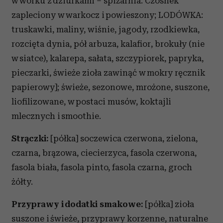
w worku z dziurkami – spiżarnia. Czosnek
zapleciony w warkocz i powieszony; LODÓWKA:
truskawki, maliny, wiśnie, jagody, rzodkiewka,
rozcięta dynia, pół arbuza, kalafior, brokuły (nie
w siatce), kalarepa, sałata, szczypiorek, papryka,
pieczarki, świeże zioła zawinąć w mokry ręcznik
papierowy]; świeże, sezonowe, mrożone, suszone,
liofilizowane, w postaci musów, koktajli
mlecznych i smoothie.
Strączki:
[półka] soczewica czerwona, zielona,
czarna, brązowa, ciecierzyca, fasola czerwona,
fasola biała, fasola pinto, fasola czarna, groch
żółty.
Przyprawy i dodatki smakowe:
[półka] zioła
suszone i świeże, przyprawy korzenne, naturalne