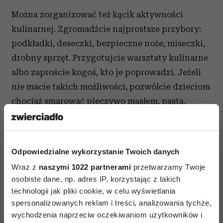
Można zorganizować też kącik aktywności
kulinarnej. Zgromadźcie najprostsze przybory:
podkładki, deseczki, bezpieczne noże, miseczki,
drobny sprzęt. Przygotujcie warsztaty kulinarne
albo zaproście kogoś, kto je poprowadzi. Jeżeli
nie macie takich możliwości, pozwólcie dzieciom
chociaż smarować pieczywo masłem, pastą,
dżemem, komponować kanapki, nakładać
potrawy na talerz.
Odpowiedzialne wykorzystanie Twoich danych
Jeśli jesteś wychowawcą, zadbaj o to, aby twoi
podopieczni czuli się przy jedzeniu swobodnie.
Wraz z
naszymi 1022 partnerami
przetwarzamy Twoje
osobiste dane, np. adres IP, korzystając z takich
Bądź dla nich przykładem – oni bacznie
technologii jak pliki cookie, w celu wyświetlania
obserwują i naśladują nie tylko rówieśników i
spersonalizowanych reklam i treści, analizowania tychże,
rodziców, ale także ciebie. Nie stój nad nimi, gdy
wychodzenia naprzeciw oczekiwaniom użytkowników i