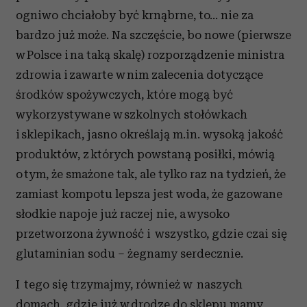
ogniwo chciałoby być krnąbrne, to... nie za
bardzo już może. Na szczęście, bo nowe (pierwsze
w Polsce i na taką skalę) rozporządzenie ministra
zdrowia i zawarte w nim zalecenia dotyczące
środków spożywczych, które mogą być
wykorzystywane w szkolnych stołówkach
i sklepikach, jasno określają m.in. wysoką jakość
produktów, z których powstaną posiłki, mówią
o tym, że smażone tak, ale tylko raz na tydzień, że
zamiast kompotu lepsza jest woda, że gazowane
słodkie napoje już raczej nie, a wysoko
przetworzona żywność i wszystko, gdzie czai się
glutaminian sodu – żegnamy serdecznie.
I tego się trzymajmy, również w naszych
domach, gdzie już w drodze do sklepu mamy