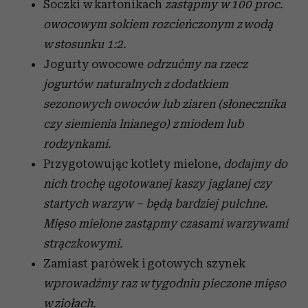
Soczki w kartonikach
zastąpmy w 100 proc.
owocowym sokiem rozcieńczonym z wodą
w stosunku 1:2.
Jogurty owocowe
odrzućmy na rzecz
jogurtów naturalnych z dodatkiem
sezonowych owoców lub ziaren (słonecznika
czy siemienia lnianego) z miodem lub
rodzynkami.
Przygotowując kotlety mielone,
dodajmy do
nich trochę ugotowanej kaszy jaglanej czy
startych warzyw – będą bardziej pulchne.
Mięso mielone zastąpmy czasami warzywami
strączkowymi.
Zamiast parówek i gotowych szynek
wprowadźmy raz w tygodniu pieczone mięso
w ziołach.