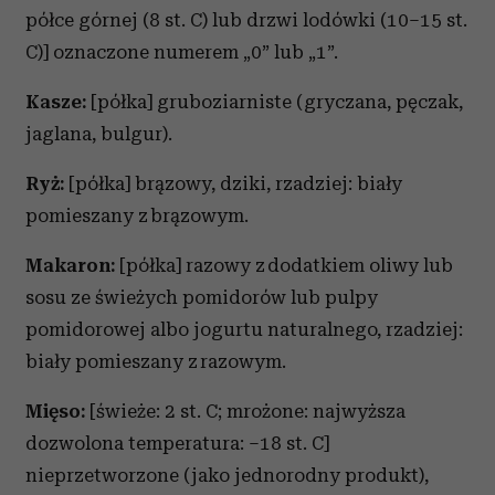
półce górnej (8 st. C) lub drzwi lodówki (10–15 st.
C)] oznaczone numerem „0” lub „1”.
Kasze:
[półka] gruboziarniste (gryczana, pęczak,
jaglana, bulgur).
Ryż:
[półka] brązowy, dziki, rzadziej: biały
pomieszany z brązowym.
Makaron:
[półka] razowy z dodatkiem oliwy lub
sosu ze świeżych pomidorów lub pulpy
pomidorowej albo jogurtu naturalnego, rzadziej:
biały pomieszany z razowym.
Mięso:
[świeże: 2 st. C; mrożone: najwyższa
dozwolona temperatura: –18 st. C]
nieprzetworzone (jako jednorodny produkt),