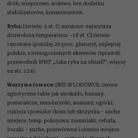
drób, wieprzowe, wołowe, bez dodatku
stabilizatorów, konserwantów.
Ryba:
[świeże: 2 st. C; mrożone: najwyższa
dozwolona temperatura: –18 st. C] świeże
i mrożone (poniżej 20 proc. glazury), najlepiej
polskie, z niezagrożonych akwenów (sprawdź
przewodnik WWF „Jaka ryba na obiad?”, więcej
na str. 124).
Warzywa i owoce:
[NIE W LODÓWCE: owoce
egzotyczne takie jak awokado, banany,
pomarańcze, mandarynki, ananasy; ogórki,
cukinia i pomidor (kosz lub skrzynka – suche
miejsce, temp. pokojowa; ziemniaki, cebula,
buraki – suche, przewiewne i ciemne miejsce