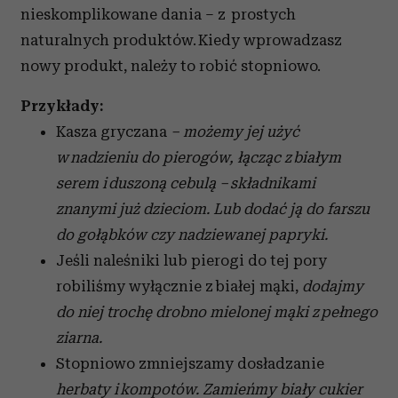
nieskomplikowane dania – z prostych
naturalnych produktów. Kiedy wprowadzasz
nowy produkt, należy to robić stopniowo.
Przykłady:
Kasza gryczana
– możemy jej użyć
w nadzieniu do pierogów, łącząc z białym
serem i duszoną cebulą – składnikami
znanymi już dzieciom. Lub dodać ją do farszu
do gołąbków czy nadziewanej papryki.
Jeśli naleśniki lub pierogi do tej pory
robiliśmy wyłącznie z białej mąki,
dodajmy
do niej trochę drobno mielonej mąki z pełnego
ziarna.
Stopniowo zmniejszamy dosładzanie
herbaty i kompotów. Zamieńmy biały cukier