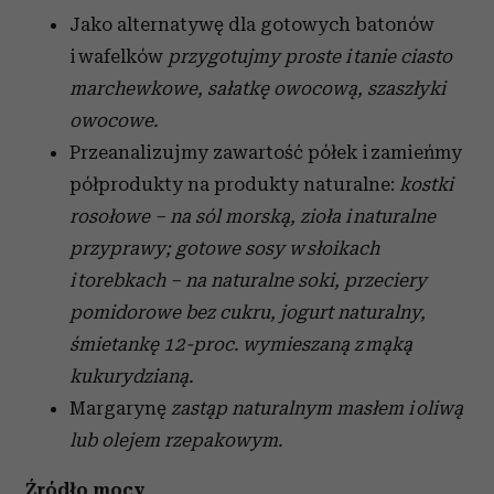
Jako alternatywę dla gotowych batonów
i wafelków
przygotujmy proste i tanie ciasto
marchewkowe, sałatkę owocową, szaszłyki
owocowe.
Przeanalizujmy zawartość półek i zamieńmy
półprodukty na produkty naturalne:
kostki
rosołowe – na sól morską, zioła i naturalne
przyprawy; gotowe sosy w słoikach
i torebkach – na naturalne soki, przeciery
pomidorowe bez cukru, jogurt naturalny,
śmietankę 12-proc. wymieszaną z mąką
kukurydzianą.
Margarynę
zastąp naturalnym masłem i oliwą
lub olejem rzepakowym.
Źródło mocy