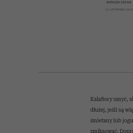
powinien znać odpowi
kawę z Kasią Miller”, s.
mężczyzna jest mnie
modelowania
weterynarz”
NATASZA SOCHA
reaktywny”
odc. 7]
12 LISTOPADA 2015
Kalafiory umyć, s
dłużej, jeśli są 
śmietany lub jogu
zmiksować. Dopra