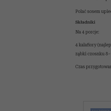
Polać sosem upie
Składniki
Na 4 porcje:
4 kalafiory (najle
ząbki czosnku 8–1
Czas przygotowan