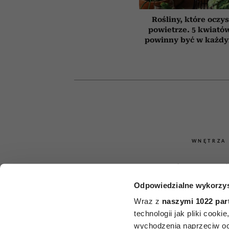
Rośliny, które oczy
powietrze. 5 kwiatów
powinny być w każd
WNĘTRZA
Najlepsze 
Odpowiedzialne wykorzys
doniczko
Wraz z
naszymi 1022 par
prezent. Oto 
technologii jak pliki cook
wychodzenia naprzeciw oc