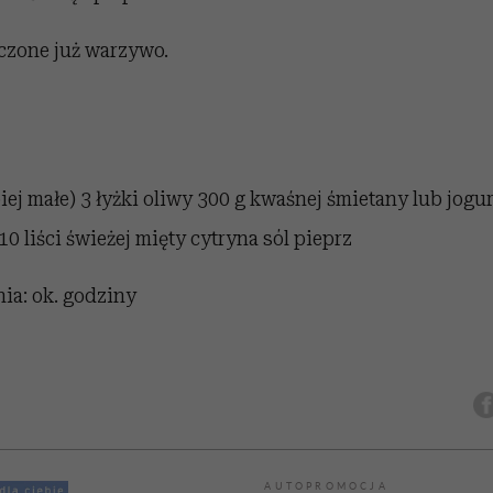
czone już warzywo.
piej małe) 3 łyżki oliwy 300 g kwaśnej śmietany lub jogu
0 liści świeżej mięty cytryna sól pieprz
ia: ok. godziny
AUTOPROMOCJA