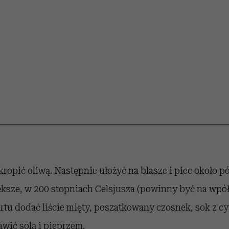
edź
 5,
j
Wiemy, gdzie go kupić
Miller s. 5, odc. 6]
niż się wydaje
sezon jesień–zima 2
kropić oliwą. Następnie ułożyć na blasze i piec około p
większe, w 200 stopniach Celsjusza (powinny być na wpół
rtu dodać liście mięty, poszatkowany czosnek, sok z cy
wić solą i pieprzem.