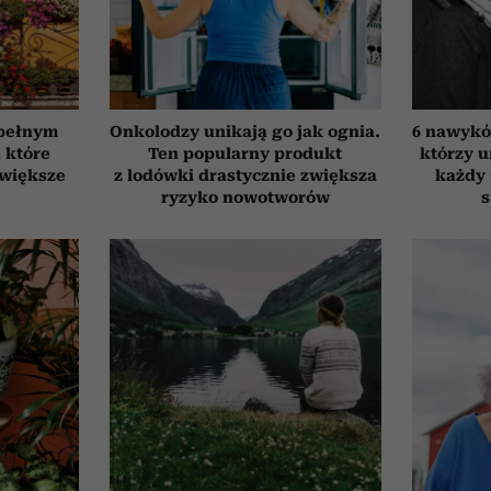
 pełnym
Onkolodzy unikają go jak ognia.
6 nawyków
, które
Ten popularny produkt
którzy 
jwiększe
z lodówki drastycznie zwiększa
każdy 
ryzyko nowotworów
s