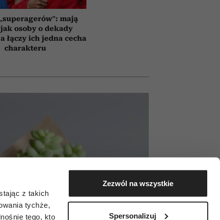
 „superagerów”: mają
jak osoby o dekady
a łączy ich jedna cecha
charakteru
Zezwól na wszystkie
tając z takich
zowania tychże,
Spersonalizuj
ośnie tego, kto