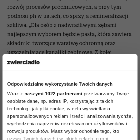
rozwój procesów próchnicowych, a przy tym
podnosi ph w ustach, co sprzyja remineralizacji
szkliwa. „Dla osób z nadwrażliwymi zębami
najlepszym wyborem będzie pasta, która zawiera
składniki tworzące warstwę ochronną oraz
uszczelniające kanaliki zębinowe. Z kolei
osobom z zaczerwienionymi i krwawiącymi
dziąsłami polecam pasty z rumiankiem czy
tymiankiem oraz substancjami ograniczającymi
Odpowiedzialne wykorzystanie Twoich danych
odkładanie się płytki nazębnej, np.
Wraz z
naszymi 1022 partnerami
przetwarzamy Twoje
chlorheksydyną” – mówi lek. stom. Jacek
osobiste dane, np. adres IP, korzystając z takich
Ząbkowski.
technologii jak pliki cookie, w celu wyświetlania
spersonalizowanych reklam i treści, analizowania tychże,
Z aparatem za pan brat
wychodzenia naprzeciw oczekiwaniom użytkowników i
rozwoju produktów. Masz wybór odnośnie tego, kto
Osoby noszące aparat ortodontyczny powinny
używa Twoich danych i w jakich celach to robi.