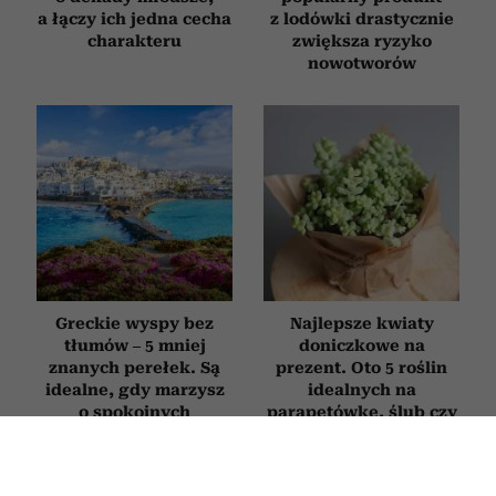
a łączy ich jedna cecha
z lodówki drastycznie
charakteru
zwiększa ryzyko
nowotworów
Greckie wyspy bez
Najlepsze kwiaty
tłumów – 5 mniej
doniczkowe na
znanych perełek. Są
prezent. Oto 5 roślin
idealne, gdy marzysz
idealnych na
o spokojnych
parapetówkę, ślub czy
wakacjach
urodziny