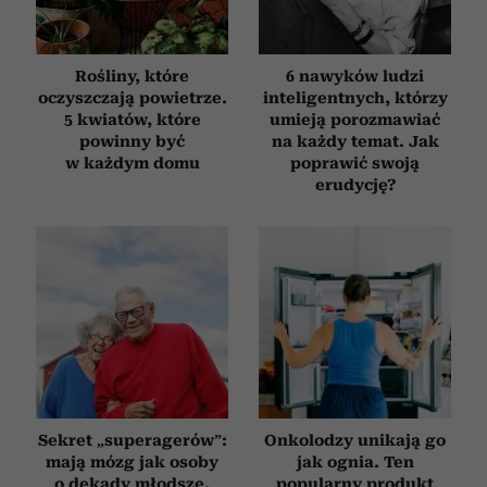
Rośliny, które
6 nawyków ludzi
oczyszczają powietrze.
inteligentnych, którzy
5 kwiatów, które
umieją porozmawiać
powinny być
na każdy temat. Jak
w każdym domu
poprawić swoją
erudycję?
Sekret „superagerów”:
Onkolodzy unikają go
mają mózg jak osoby
jak ognia. Ten
o dekady młodsze,
popularny produkt