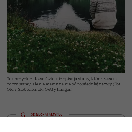
Te nordyckie słowa świetnie opisują stany, które czasem
odczuwamy, ale nie mamy na nie odpowiedniej nazwy (Fot:
Oleh_Slobodeniuk/Getty Images)
ODSŁUCHAJ ARTYKUŁ