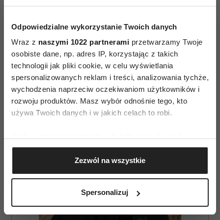
Odpowiedzialne wykorzystanie Twoich danych
ZDROWY STYL ŻYCIA
Wraz z
naszymi 1022 partnerami
przetwarzamy Twoje
osobiste dane, np. adres IP, korzystając z takich
technologii jak pliki cookie, w celu wyświetlania
AUTOPROMOCJA
spersonalizowanych reklam i treści, analizowania tychże,
wychodzenia naprzeciw oczekiwaniom użytkowników i
rozwoju produktów. Masz wybór odnośnie tego, kto
używa Twoich danych i w jakich celach to robi.
Jeśli wyrazisz na to zgodę, chcielibyśmy również:
Gromadzić dane dotyczące Twojej lokalizacji
Zezwól na wszystkie
geograficznej z dokładnością nawet do kilku metrów
Identyfikować Twoje urządzenie, aktywnie
analizując charakteryzującego je zbiory danych
Spersonalizuj
(fingerprinting, czyli wirtualny odcisk palca)
Dowiedz się więcej odnośnie tego, jak Twoje osobiste