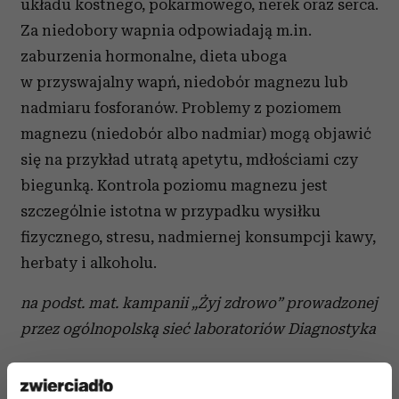
układu kostnego, pokarmowego, nerek oraz serca.
Za niedobory wapnia odpowiadają m.in.
zaburzenia hormonalne, dieta uboga
w przyswajalny wapń, niedobór magnezu lub
nadmiaru fosforanów. Problemy z poziomem
magnezu (niedobór albo nadmiar) mogą objawić
się na przykład utratą apetytu, mdłościami czy
biegunką. Kontrola poziomu magnezu jest
szczególnie istotna w przypadku wysiłku
fizycznego, stresu, nadmiernej konsumpcji kawy,
herbaty i alkoholu.
na podst. mat. kampanii „Żyj zdrowo” prowadzonej
przez ogólnopolską sieć laboratoriów Diagnostyka