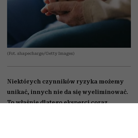
(Fot. shapecharge/Getty Images)
Niektórych czynników ryzyka możemy
unikać, innych nie da się wyeliminować.
To właśnie dlatego eksperci coraz
większą uwagę poświęcają nie tylko
profilaktyce nowotworów, ale także
potrzebom pacjentów, którzy stanowią