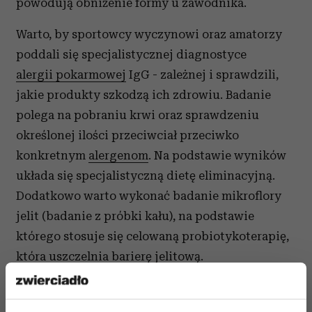
powodują obniżenie formy u zawodnika.
Warto, by sportowcy wyczynowi oraz amatorzy
poddali się specjalistycznej diagnostyce
alergii pokarmowej
IgG - zależnej i sprawdzili,
jakie produkty szkodzą ich zdrowiu. Badanie
polega na pobraniu krwi oraz sprawdzeniu
określonej ilości przeciwciał przeciwko
konkretnym
alergenom
. Na podstawie wyników
układa się specjalistyczną dietę eliminacyjną.
Dodatkowo warto wykonać badanie mikroflory
jelit (badanie z próbki kału), na podstawie
którego stosuje się celowaną probiotykoterapię,
która uszczelnia barierę jelitową.
Coraz liczniejsza grupa sportowców deklaruje
poprawę formy psychofizycznej oraz