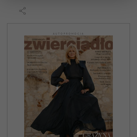
zmienić lub wycofać swoją zgodę w dowolnej chwili.
Wykorzystujemy pliki cookie do spersonalizowania treści
i reklam, aby oferować funkcje społecznościowe i
AUTOPROMOCJA
analizować ruch w naszej witrynie. Informacje o tym, jak
korzystasz z naszej witryny, udostępniamy partnerom
społecznościowym, reklamowym i analitycznym.
Partnerzy mogą połączyć te informacje z innymi danymi
otrzymanymi od Ciebie lub uzyskanymi podczas
korzystania z ich usług.