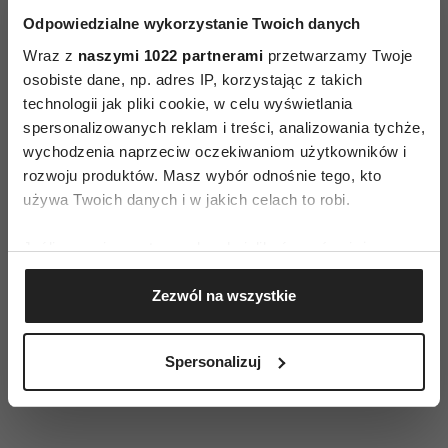
osiąganych wyników w efekcie wdrożenia
Odpowiedzialne wykorzystanie Twoich danych
indywidualnych zaleceń żywieniowych, po
Wraz z
naszymi 1022 partnerami
przetwarzamy Twoje
osobiste dane, np. adres IP, korzystając z takich
badaniu nadwrażliwości pokarmowej IgG -
technologii jak pliki cookie, w celu wyświetlania
zależnej. Eliminacja uczulających pokarmów
spersonalizowanych reklam i treści, analizowania tychże,
z diety prowadzi między innymi do lepszej pracy
wychodzenia naprzeciw oczekiwaniom użytkowników i
mięśni oraz zmniejszenia problemów
rozwoju produktów. Masz wybór odnośnie tego, kto
z oddychaniem w czasie wzmożonego
używa Twoich danych i w jakich celach to robi.
wysiłku. Sportowcy, którzy przeszli na dietę
Jeśli wyrazisz na to zgodę, chcielibyśmy również:
eliminacyjną po wykonaniu testów na alergię
Gromadzić dane dotyczące Twojej lokalizacji
IgG-zależną, to m.in. Novak Djokovic, Marco Koch
Zezwól na wszystkie
geograficznej z dokładnością nawet do kilku metrów
i Timothy O’Donnel.
Identyfikować Twoje urządzenie, aktywnie
analizując charakteryzującego je zbiory danych
Autorką tekstu jest Katarzyna Drews, dietetyk
Spersonalizuj
(fingerprinting, czyli wirtualny odcisk palca)
z Instytutu Mikroekologii w Poznaniu
Dowiedz się więcej odnośnie tego, jak Twoje osobiste
dane są przetwarzane oraz ustaw własne preferencje w
sekcji szczegółów
. W Deklaracji plików cookie możesz