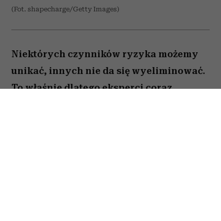
(Fot. shapecharge/Getty Images)
Niektórych czynników ryzyka możemy
unikać, innych nie da się wyeliminować.
To właśnie dlatego eksperci coraz
większą uwagę poświęcają nie tylko
profilaktyce nowotworów, ale także
potrzebom pacjentów, którzy stanowią
dziś najszybciej rosnącą grupę chorych.
Gdy myślimy o czynnikach zwiększających
ryzyko nowotworów, zwykle przychodzą nam do
głowy papierosy, nadmierne opalanie, alkohol