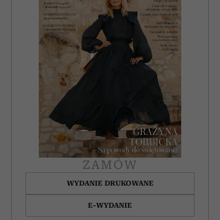
i reklam, aby oferować funkcje społecznościowe i
analizować ruch w naszej witrynie. Informacje o tym, jak
korzystasz z naszej witryny, udostępniamy partnerom
społecznościowym, reklamowym i analitycznym.
Partnerzy mogą połączyć te informacje z innymi danymi
otrzymanymi od Ciebie lub uzyskanymi podczas
korzystania z ich usług.
ZAMÓW
WYDANIE DRUKOWANE
E-WYDANIE