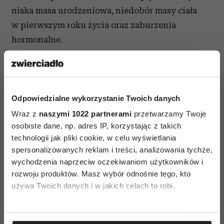
niska masa urodzeniowa, niedobór masy ciała
w pierwszym roku życia oraz zaburzenia
hormonalne.
Więcej w książce "Insulinooporność. Leczenie
dietą" Hanny Stolińskiej-Fiedorowicz,
Wydawnictwo Zwierciadło.
Odpowiedzialne wykorzystanie Twoich danych
AUTOPROMOCJA
Wraz z
naszymi 1022 partnerami
przetwarzamy Twoje
osobiste dane, np. adres IP, korzystając z takich
technologii jak pliki cookie, w celu wyświetlania
spersonalizowanych reklam i treści, analizowania tychże,
wychodzenia naprzeciw oczekiwaniom użytkowników i
rozwoju produktów. Masz wybór odnośnie tego, kto
używa Twoich danych i w jakich celach to robi.
Jeśli wyrazisz na to zgodę, chcielibyśmy również:
Gromadzić dane dotyczące Twojej lokalizacji