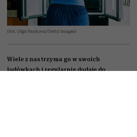
(Fot. Olga Pankova/Getty Images)
Wiele z nas trzyma go w swoich
lodówkach i regularnie dodaje do
przygotowywanych dań. Amerykański
onkolog dr Avishek Kumar zdradził,
jakiego produktu prawie nigdy nie
kładzie na talerzu ze względu na to, że
znacząco podnosi ryzyko nowotworów.
To nie tylko zalecenie pojedynczego