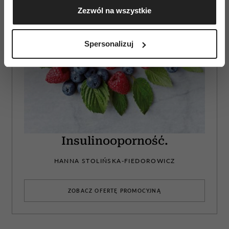
Zezwól na wszystkie
geograficznej z dokładnością nawet do kilku metrów
Identyfikować Twoje urządzenie, aktywnie
analizując charakteryzującego je zbiory danych
Spersonalizuj
(fingerprinting, czyli wirtualny odcisk palca)
Dowiedz się więcej odnośnie tego, jak Twoje osobiste
dane są przetwarzane oraz ustaw własne preferencje w
sekcji szczegółów
. W Deklaracji plików cookie możesz
zmienić lub wycofać swoją zgodę w dowolnej chwili.
Wykorzystujemy pliki cookie do spersonalizowania treści
i reklam, aby oferować funkcje społecznościowe i
Insulinooporność.
analizować ruch w naszej witrynie. Informacje o tym, jak
korzystasz z naszej witryny, udostępniamy partnerom
HANNA STOLIŃSKA-FIEDOROWICZ
społecznościowym, reklamowym i analitycznym.
Partnerzy mogą połączyć te informacje z innymi danymi
ZOBACZ OFERTĘ PROMOCYJNĄ
otrzymanymi od Ciebie lub uzyskanymi podczas
korzystania z ich usług.