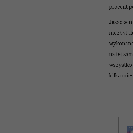
procent p
Jeszcze n
niezbyt d
wykonano 
na tej sa
wszystko 
kilka mies