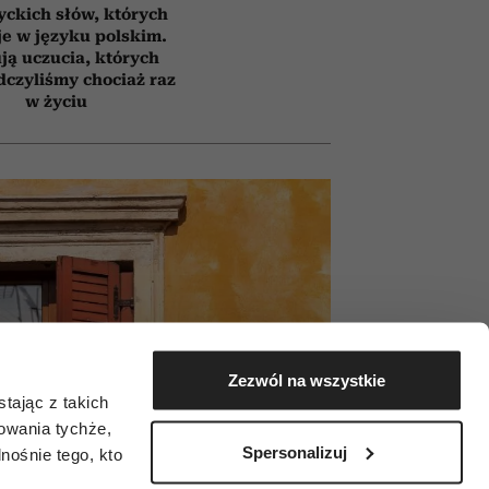
yckich słów, których
e w języku polskim.
ją uczucia, których
czyliśmy chociaż raz
w życiu
Zezwól na wszystkie
tając z takich
zowania tychże,
Spersonalizuj
ośnie tego, kto