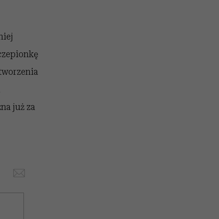
niej
zczepionkę
stworzenia
i
na już za