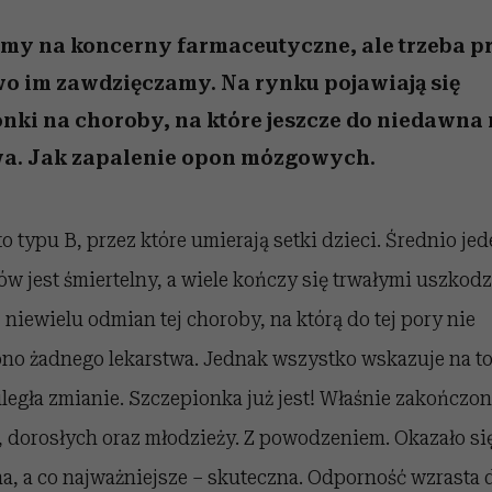
 5,
kwestie, o których wciąż
skutki dla związku i dla
Miller s. 5, odc. 6]
Raport Lyst ujaw
boimy się mówić
partnerki
najbardziej pożąd
my na koncerny farmaceutyczne, ale trzeba p
ubrania i marki se
owo im zawdzięczamy. Na rynku pojawiają się
nki na choroby, na które jeszcze do niedawna 
wa. Jak zapalenie opon mózgowych.
o typu B, przez które umierają setki dzieci. Średnio jed
w jest śmiertelny, a wiele kończy się trwałymi uszkod
 niewielu odmian tej choroby, na którą do tej pory nie
no żadnego lekarstwa. Jednak wszystko wskazuje na to
uległa zmianie. Szczepionka już jest! Właśnie zakończon
, dorosłych oraz młodzieży. Z powodzeniem. Okazało się,
a, a co najważniejsze – skuteczna. Odporność wzrasta 