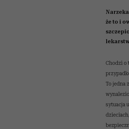
kawę z Kasią Miller”, s.
girls”
odc. 7]
Narzeka
że to i 
szczepio
lekarst
Chodzi o t
przypadkó
To jedna z
wynalezio
sytuacja 
dzieciach
bezpieczn