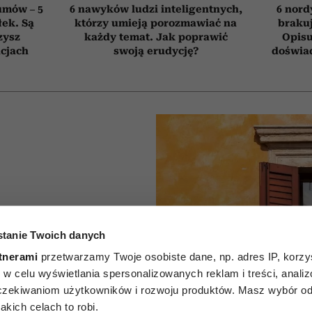
umów – 5
6 nawyków ludzi inteligentnych,
6 nord
łek. Są
którzy umieją porozmawiać na
brakuj
zysz
każdy temat. Jak poprawić
Opisu
cjach
swoją erudycję?
doświad
alkon w
tanie Twoich danych
u. Oto 5
tnerami
przetwarzamy Twoje osobiste dane, np. adres IP, korzys
ie, w celu wyświetlania spersonalizowanych reklam i treści, anali
tóre
zekiwaniom użytkowników i rozwoju produktów. Masz wybór odn
kich celach to robi.