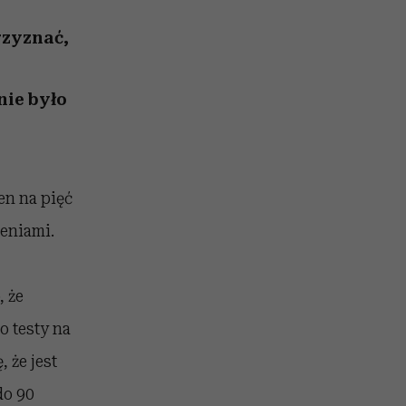
nił
relację z pieniędzmi
ane
rzyznać,
zonu
nie było
en na pięć
zeniami.
, że
o testy na
 że jest
do 90