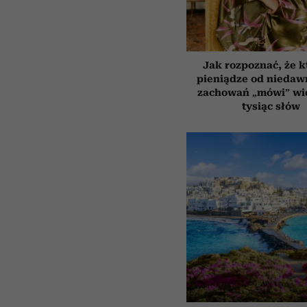
Jak rozpoznać, że k
pieniądze od niedaw
zachowań „mówi” wię
tysiąc słów