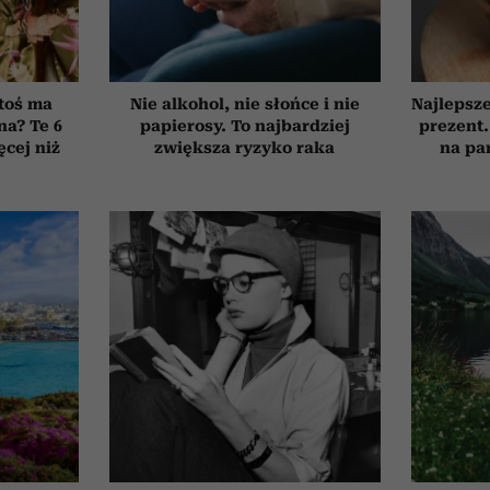
toś ma
Nie alkohol, nie słońce i nie
Najlepsz
na? Te 6
papierosy. To najbardziej
prezent.
cej niż
zwiększa ryzyko raka
na pa