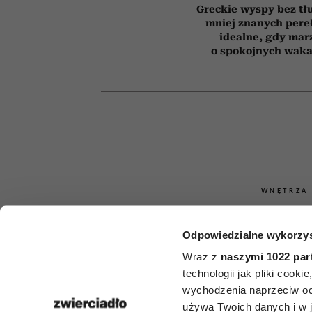
Greckie wyspy bez tł
mniej znanych pere
idealne, gdy mar
o spokojnych waka
WNĘTRZA
Kwiaty na b
Odpowiedzialne wykorzys
pełnym słońc
Wraz z
naszymi 1022 par
technologii jak pliki cook
roślin, k
wychodzenia naprzeciw oc
używa Twoich danych i w ja