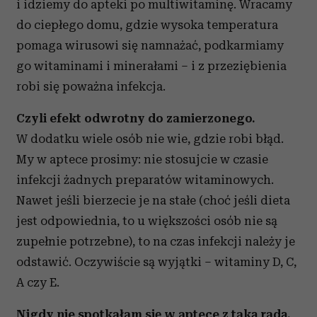
i idziemy do apteki po multiwitaminę. Wracamy
do ciepłego domu, gdzie wysoka temperatura
pomaga wirusowi się namnażać, podkarmiamy
go witaminami i minerałami – i z przeziębienia
robi się poważna infekcja.
Czyli efekt odwrotny do zamierzonego.
W dodatku wiele osób nie wie, gdzie robi błąd.
My w aptece prosimy: nie stosujcie w czasie
infekcji żadnych preparatów witaminowych.
Nawet jeśli bierzecie je na stałe (choć jeśli dieta
jest odpowiednia, to u większości osób nie są
zupełnie potrzebne), to na czas infekcji należy je
odstawić. Oczywiście są wyjątki – witaminy D, C,
A czy E.
Nigdy nie spotkałam się w aptece z taką radą.