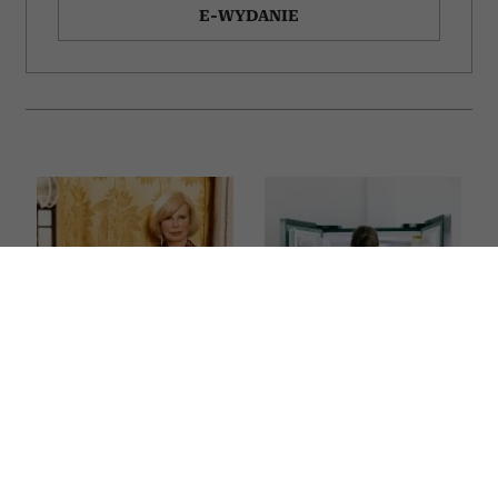
E-WYDANIE
Jak rozpoznać, że ktoś
Onkolodzy unikają go
ma pieniądze od
jak ognia. Ten
niedawna? Te 6
popularny produkt
zachowań „mówi”
z lodówki drastycznie
więcej niż tysiąc słów
zwiększa ryzyko