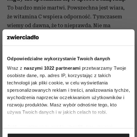
To bardzo mnie martwi. Powszechna jest wiara,
że witamina C wspiera odporność. Tymczasem
wiemy od dawna, że to nieprawda. Nie ma
działania immunomodulującego, czyli nie ma
sensu brać jej zapobiegawczo. A w trakcie
infekcji? Z badań wynika, że skraca jej czas od 8
Odpowiedzialne wykorzystanie Twoich danych
do 13 proc. Czyli… o pół dnia. A dodatkowo
Wraz z
naszymi 1022 partnerami
przetwarzamy Twoje
obciąża osłabiony organizm. Bo wątroba musi
osobiste dane, np. adres IP, korzystając z takich
witaminę zmetabolizować, a nerki – wydalić.
technologii jak pliki cookie, w celu wyświetlania
spersonalizowanych reklam i treści, analizowania tychże,
Mówiła Pani, że próbowała wdrażać program
wychodzenia naprzeciw oczekiwaniom użytkowników i
budowania odporności. Na czym on polega?
rozwoju produktów. Masz wybór odnośnie tego, kto
To po prostu wyrabianie dobrych nawyków.
używa Twoich danych i w jakich celach to robi.
Wtedy nie będziemy musieli „wspierać
Jeśli wyrazisz na to zgodę, chcielibyśmy również:
odporności”, to będzie się działo naturalnie.
Gromadzić dane dotyczące Twojej lokalizacji
Zacznijmy od diety. Pojęcie „zbilansowana dieta”