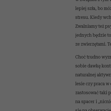
lepiej szła, bo m
stresu. Kiedy wch
Zwalniamy też ps
jednych będzie to
ze zwierzętami. 
Choć trudno wyzna
sobie dawkę kontak
naturalnej aktywn
lesie czy praca w
zastosować taki p
na spacer i „nicn
się na obserwację