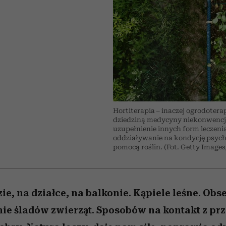
 5,
kwestie, o których wciąż
skutki dla związku i dla
Miller s. 5, odc. 6]
Raport Lyst ujaw
boimy się mówić
partnerki
najbardziej pożąd
ubrania i marki se
Hortiterapia – inaczej ogrodoter
dziedziną medycyny niekonwencjon
uzupełnienie innych form leczenia
oddziaływanie na kondycję psychic
pomocą roślin. (Fot. Getty Image
ie, na działce, na balkonie. Kąpiele leśne. Obs
ie śladów zwierząt. Sposobów na kontakt z prz