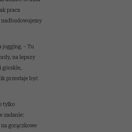
jak praca
cze nadbudowujemy
 jogging. – Tu
ordy, na lepszy
i górskie,
ik przestaje być
 tylko
e zadanie:
ę na gorączkowe