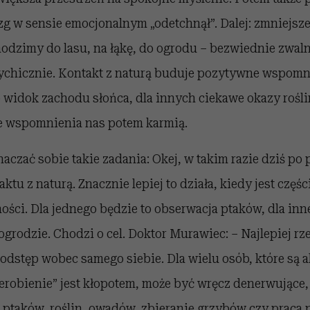
ózg w sensie emocjonalnym „odetchnął”. Dalej: zmniejsz
odzimy do lasu, na łąkę, do ogrodu – bezwiednie zwal
ychicznie. Kontakt z naturą buduje pozytywne wspomni
 widok zachodu słońca, dla innych ciekawe okazy rośli
Te wspomnienia nas potem karmią.
czać sobie takie zadania: Okej, w takim razie dziś po
tu z naturą. Znacznie lepiej to działa, kiedy jest częśc
ości. Dla jednego będzie to obserwacja ptaków, dla inn
 ogrodzie. Chodzi o cel. Doktor Murawiec: – Najlepiej r
odstęp wobec samego siebie. Dla wielu osób, które są a
ierobienie” jest kłopotem, może być wręcz denerwujące,
 ptaków, roślin, owadów, zbieranie grzybów czy praca n