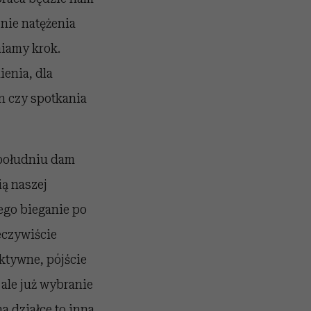
enie natężenia
niamy krok.
enia, dla
n czy spotkania
 południu dam
ią naszej
ego bieganie po
zeczywiście
ktywne, pójście
 ale już wybranie
a działce to inna