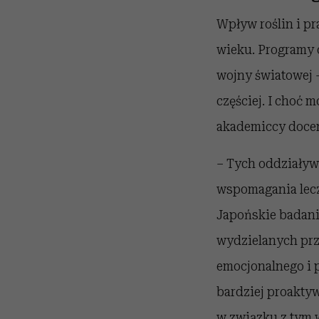
Wpływ roślin i pr
wieku. Programy 
wojny światowej –
częściej. I choć 
akademiccy docen
– Tych oddziaływ
wspomagania lecz
Japońskie badani
wydzielanych prz
emocjonalnego i 
bardziej proaktyw
w związku z tym 