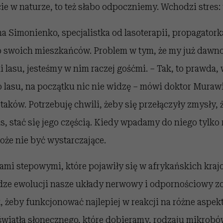
cie w naturze, to też słabo odpoczniemy. Wchodzi stres: 
a Simonienko, specjalistka od lasoterapii, propagatorka
 o swoich mieszkańców. Problem w tym, że my już dawno
lasu, jesteśmy w nim raczej gośćmi. – Tak, to prawda, 
 lasu, na początku nic nie widzę – mówi doktor Murawi
ptaków. Potrzebuję chwili, żeby się przełączyły zmysły, 
s, stać się jego częścią. Kiedy wpadamy do niego tylko r
oże nie być wystarczające.
ami stepowymi, które pojawiły się w afrykańskich kraj
dze ewolucji nasze układy nerwowy i odpornościowy zo
 żeby funkcjonować najlepiej w reakcji na różne aspekt
 światła słonecznego, które dobieramy, rodzaju mikrobó