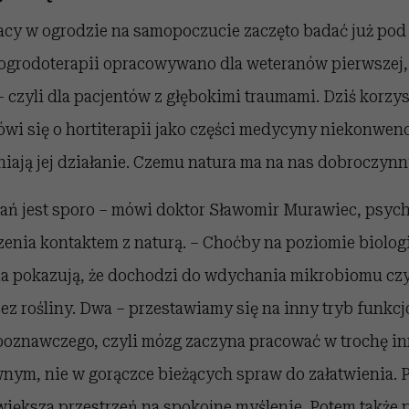
acy w ogrodzie na samopoczucie zaczęto badać już pod
ogrodoterapii opracowywano dla weteranów pierwszej,
 czyli dla pacjentów z głębokimi traumami. Dziś korzyst
mówi się o hortiterapii jako części medycyny niekonwenc
iają jej działanie. Czemu natura ma na nas dobroczyn
ań jest sporo – mówi doktor Sławomir Murawiec, psych
enia kontaktem z naturą. – Choćby na poziomie biolog
a pokazują, że dochodzi do wdychania mikrobiomu czy
ez rośliny. Dwa – przestawiamy się na inny tryb funkc
poznawczego, czyli mózg zaczyna pracować w trochę in
nym, nie w gorączce bieżących spraw do załatwienia. P
większa przestrzeń na spokojne myślenie. Potem także 