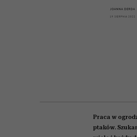
kawę z Kasią Miller”, s.
girls”
odc. 7]
JOANNA DERDA
19 SIERPNIA 2022
Praca w ogrodz
ptaków. Szukan