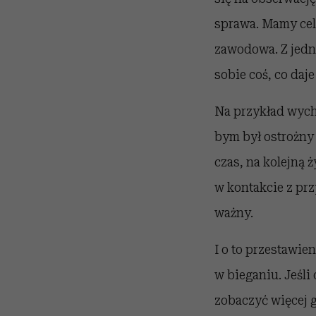
sprawa. Mamy cel. 
zawodowa. Z jedne
sobie coś, co daj
Na przykład wych
bym był ostrożny 
czas, na kolejną ż
w kontakcie z prz
ważny.
I o to przestawie
w bieganiu. Jeśl
zobaczyć więcej 