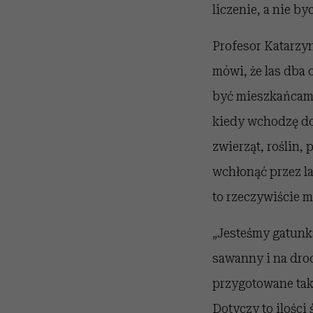
liczenie, a nie by
Profesor Katarzyn
mówi, że las dba
być mieszkańcami 
kiedy wchodzę do
zwierząt, roślin, 
wchłonąć przez la
to rzeczywiście m
„Jesteśmy gatunk
sawanny i na dro
przygotowane tak,
Dotyczy to ilości