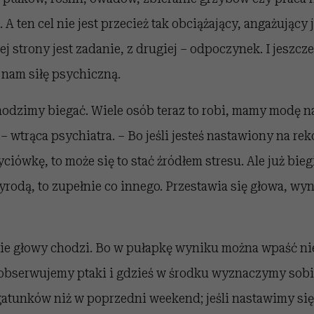
A ten cel nie jest przecież tak obciążający, angażujący 
j strony jest zadanie, z drugiej – odpoczynek. I jesz
e nam siłę psychiczną.
odzimy biegać. Wiele osób teraz to robi, mamy modę na
– wtrąca psychiatra. – Bo jeśli jesteś nastawiony na rek
yciówkę, to może się to stać źródłem stresu. Ale już bieg
yrodą, to zupełnie co innego. Przestawia się głowa, wyn
nie głowy chodzi. Bo w pułapkę wyniku można wpaść nie
i obserwujemy ptaki i gdzieś w środku wyznaczymy sobi
gatunków niż w poprzedni weekend; jeśli nastawimy si