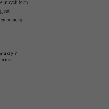
ie innych form
 jest
a za pomocą
owady?
Anne