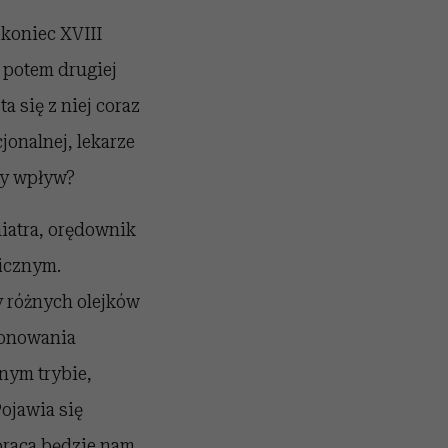
 koniec XVIII
 potem drugiej
a się z niej coraz
jonalnej, lekarze
ny wpływ?
iatra, orędownik
icznym.
 różnych olejków
jonowania
nym trybie,
ojawia się
praca będzie nam