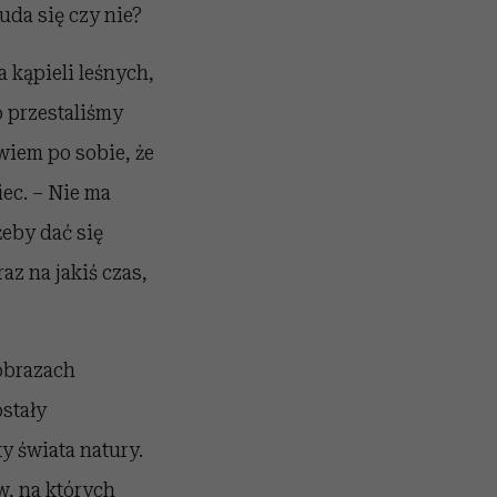
uda się czy nie?
 kąpieli leśnych,
 przestaliśmy
wiem po sobie, że
ec. – Nie ma
żeby dać się
az na jakiś czas,
obrazach
stały
y świata natury.
w, na których