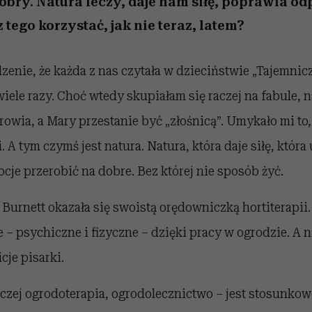
dobry. Natura leczy, daje nam siłę, poprawia od
z tego korzystać, jak nie teraz, latem?
zenie, że każda z nas czytała w dzieciństwie „Tajemnicz
ele razy. Choć wtedy skupiałam się raczej na fabule, n
rowia, a Mary przestanie być „złośnicą”. Umykało mi to
i. A tym czymś jest natura. Natura, która daje siłę, która
ocje przerobić na dobre. Bez której nie sposób żyć.
urnett okazała się swoistą orędowniczką hortiterapii. 
 – psychiczne i fizyczne – dzięki pracy w ogrodzie. A 
cje pisarki.
aczej ogrodoterapia, ogrodolecznictwo – jest stosunko