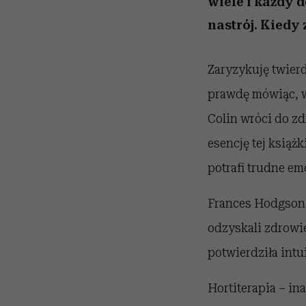
wiele i każdy 
nastrój. Kiedy 
Zaryzykuję twierd
prawdę mówiąc, wi
Colin wróci do zd
esencję tej książk
potrafi trudne em
Frances Hodgson B
odzyskali zdrowie
potwierdziła intui
Hortiterapia – in