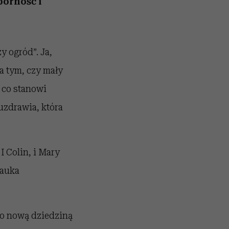
porność i
y ogród”. Ja,
a tym, czy mały
, co stanowi
 uzdrawia, która
I Colin, i Mary
nauka
wo nową dziedziną