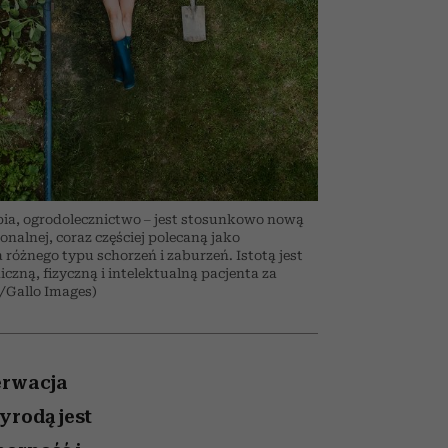
nił
relację z pieniędzmi
ane
zonu
apia, ogrodolecznictwo – jest stosunkowo nową
alnej, coraz częściej polecaną jako
 różnego typu schorzeń i zaburzeń. Istotą jest
zną, fizyczną i intelektualną pacjenta za
s/Gallo Images)
erwacja
yrodą jest