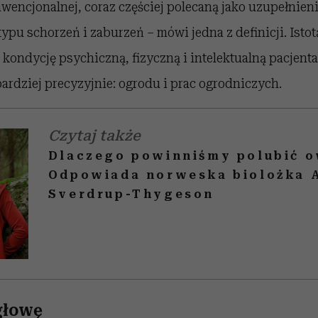
encjonalnej, coraz częściej polecaną jako uzupełnien
ypu schorzeń i zaburzeń – mówi jedna z definicji. Istotą
kondycję psychiczną, fizyczną i intelektualną pacjent
bardziej precyzyjnie: ogrodu i prac ogrodniczych.
Czytaj także
Dlaczego powinniśmy polubić 
Odpowiada norweska biolożka 
Sverdrup-Thygeson
głowę