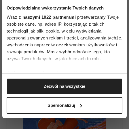
Odpowiedzialne wykorzystanie Twoich danych
Wraz z
naszymi 1022 partnerami
przetwarzamy Twoje
osobiste dane, np. adres IP, korzystając z takich
technologii jak pliki cookie, w celu wyświetlania
spersonalizowanych reklam i treści, analizowania tychże,
AUTOPROMOCJA
wychodzenia naprzeciw oczekiwaniom użytkowników i
rozwoju produktów. Masz wybór odnośnie tego, kto
używa Twoich danych i w jakich celach to robi.
Jeśli wyrazisz na to zgodę, chcielibyśmy również:
Gromadzić dane dotyczące Twojej lokalizacji
Zezwól na wszystkie
geograficznej z dokładnością nawet do kilku metrów
Identyfikować Twoje urządzenie, aktywnie
analizując charakteryzującego je zbiory danych
Spersonalizuj
(fingerprinting, czyli wirtualny odcisk palca)
Dowiedz się więcej odnośnie tego, jak Twoje osobiste
dane są przetwarzane oraz ustaw własne preferencje w