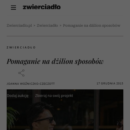
Zwierciadlo.pl
>
Zwierciadło
>
Pomaganie na dżilion sposobów
ZWIERCIADŁO
Pomaganie na dżilion sposobów
17 GRUDNIA 2015
JOANNA WOŹNICZKO-CZECZOTT