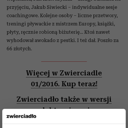
przyjęciu, Jakub Siwiecki – indywidualne sesje
coachingowe. Kolejne osoby – liczne przetwory,
treningi pływackie z mistrzem Europy, książki,
płyty, ręcznie robioną biżuterię… Ktoś nawet
wyhodował awokado z pestki. I też dał. Poszło za
66 złotych.
Więcej w Zwierciadle
01/2016. Kup teraz!
Zwierciadło także w wersji
elektronicznej