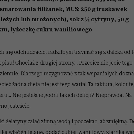
edź
 5,
j
Wiemy, gdzie go kupić
Miller s. 5, odc. 6]
niż się wydaje
sezon jesień–zima 2
smarowania filiżanek, MUS: 250 g truskawek
ieżych lub mrożonych), sok z ½ cytryny, 50 g
ru, łyżeczkę cukru waniliowego
eli się odchudzacie, radziłbym trzymać się z daleka od 
episu! Chociaż z drugiej strony... Przecież nie jecie tego
ziennie. Dlaczego rezygnować z tak wspaniałych dozn
ecież żadna dieta nie jest tego warta! Ta faktura, kolor t
eru... Nie jesteście godni takich delicji? Nieprawda! Na
no jesteście.
tki żelatyny zalać zimną wodą i poczekać, aż zmiękną. D
nka wlać śmietanę, dodać cukier waniliowy, ziarnka wan