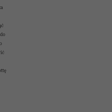
za
ąć
 do
o
ić
ottę