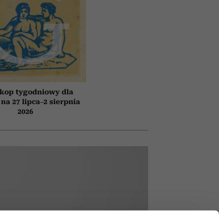
kop tygodniowy dla
 na 27 lipca–2 sierpnia
2026