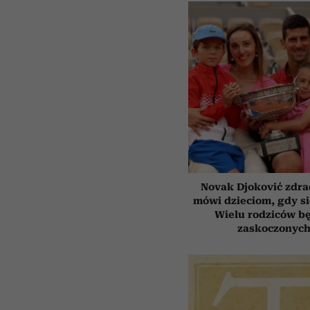
Novak Djoković zdrad
mówi dzieciom, gdy s
Wielu rodziców b
zaskoczonyc