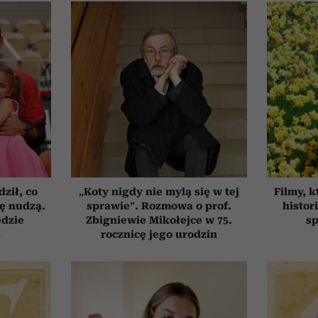
ził, co
„Koty nigdy nie mylą się w tej
Filmy, k
ię nudzą.
sprawie”. Rozmowa o prof.
histor
ędzie
Zbigniewie Mikołejce w 75.
sp
h
rocznicę jego urodzin