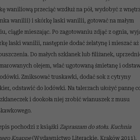
skę waniliową przeciąć wzdłuż na pół, wydobyć z wnętr
rnka wanilii) i skórkę laski wanilii, gotować na małym
iu, ciągle mieszając. Po zagotowaniu zdjąć z ognia, wyj
rkę laski wanilii, następnie dodać żelatynę i mieszać aż
puszczenia. Do małych szklanek lub filiżanek, uprzedni
marowanych olejem, wlać ugotowaną śmietanę i odstaw
lodówki. Zmiksować truskawki, dodać sok z cytryny
ukier, odstawić do lodówki. Na talerzach ułożyć pannę c
szklaneczek i dookoła niej zrobić wianuszek z musu
skawkowego.
epis pochodzi z książki
Zapraszam do stołu. Kuchnia
zego Knappe
(Wydawnictwo Literackie, Kraków 2011).