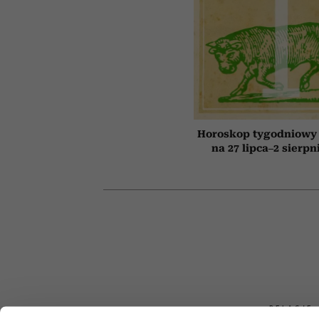
Horoskop tygodniowy 
na 27 lipca–2 sierpn
RELACJE