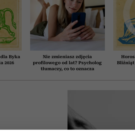
dla Byka
Nie zmieniasz zdjęcia
Horos
ia 2026
profilowego od lat? Psycholog
Bliźniąt
tłumaczy, co to oznacza