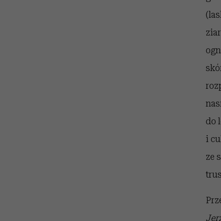
(la
zia
ogn
skó
roz
nas
do 
i c
ze 
tru
Prz
Jer