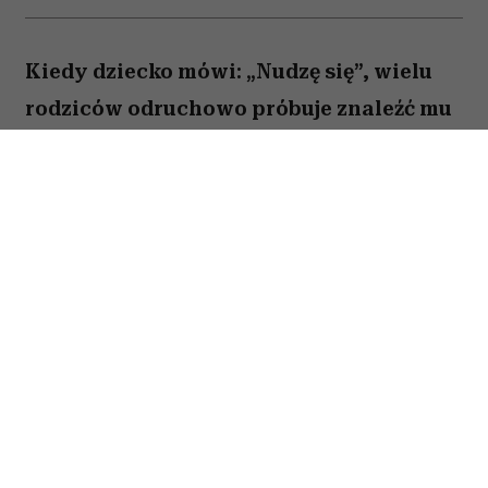
Kiedy dziecko mówi: „Nudzę się”, wielu
rodziców odruchowo próbuje znaleźć mu
jakieś zajęcie. Proponują wspólną
zabawę, podsuwają książkę albo
pozwalają włączyć bajkę. Novak Djoković
uważa jednak, że wcale nie trzeba
reagować w ten sposób. Jego zdaniem
nuda nie jest problemem, który należy jak
najszybciej rozwiązać. Przeciwnie. To
właśnie ona może pomóc dziecku
rozwijać wyobraźnię, samodzielność i
kreatywność.