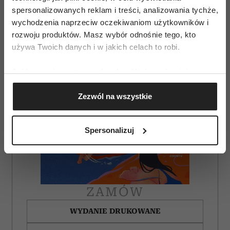
spersonalizowanych reklam i treści, analizowania tychże,
wychodzenia naprzeciw oczekiwaniom użytkowników i
rozwoju produktów. Masz wybór odnośnie tego, kto
używa Twoich danych i w jakich celach to robi.
Jeśli wyrazisz na to zgodę, chcielibyśmy również:
Gromadzić dane dotyczące Twojej lokalizacji
Zezwól na wszystkie
geograficznej z dokładnością nawet do kilku metrów
Identyfikować Twoje urządzenie, aktywnie
analizując charakteryzującego je zbiory danych
Spersonalizuj
(fingerprinting, czyli wirtualny odcisk palca)
Dowiedz się więcej odnośnie tego, jak Twoje osobiste
dane są przetwarzane oraz ustaw własne preferencje w
sekcji szczegółów
. W Deklaracji plików cookie możesz
zmienić lub wycofać swoją zgodę w dowolnej chwili.
ZAMÓW
Wykorzystujemy pliki cookie do spersonalizowania treści
WYDANIE DRUKOWANE
i reklam, aby oferować funkcje społecznościowe i