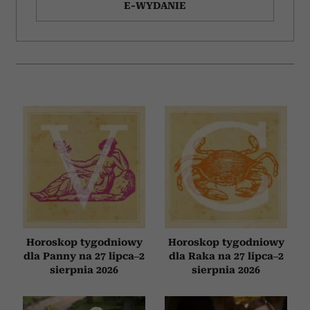
E-WYDANIE
analizować ruch w naszej witrynie. Informacje o tym, jak
korzystasz z naszej witryny, udostępniamy partnerom
społecznościowym, reklamowym i analitycznym.
Partnerzy mogą połączyć te informacje z innymi danymi
otrzymanymi od Ciebie lub uzyskanymi podczas
korzystania z ich usług.
Horoskop tygodniowy
Horoskop tygodniowy
dla Panny na 27 lipca–2
dla Raka na 27 lipca–2
sierpnia 2026
sierpnia 2026