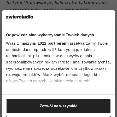
Instytut Grotowskiego, Sala Teatru Laboratorium,
14 stycznia 2015, godz.18, wstęp wolny
Odpowiedzialne wykorzystanie Twoich danych
Wraz z
naszymi 1022 partnerami
przetwarzamy Twoje
osobiste dane, np. adres IP, korzystając z takich
technologii jak pliki cookie, w celu wyświetlania
AUTOPROMOCJA
spersonalizowanych reklam i treści, analizowania tychże,
wychodzenia naprzeciw oczekiwaniom użytkowników i
rozwoju produktów. Masz wybór odnośnie tego, kto
używa Twoich danych i w jakich celach to robi.
Jeśli wyrazisz na to zgodę, chcielibyśmy również:
Gromadzić dane dotyczące Twojej lokalizacji
Zezwól na wszystkie
geograficznej z dokładnością nawet do kilku metrów
Identyfikować Twoje urządzenie, aktywnie