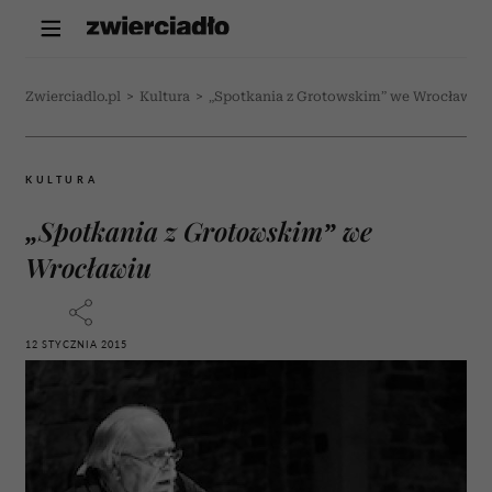
Zwierciadlo.pl
>
Kultura
>
„Spotkania z Grotowskim” we Wrocławiu
KULTURA
„Spotkania z Grotowskim” we
Wrocławiu
12 STYCZNIA 2015