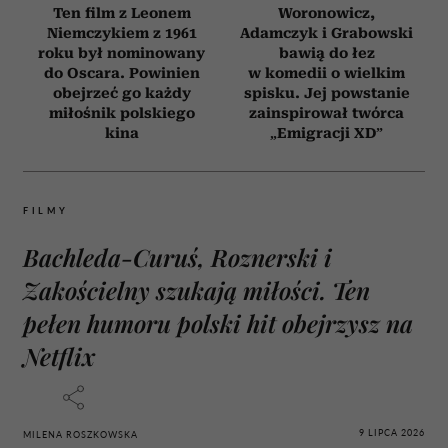
Ten film z Leonem
Woronowicz,
Niemczykiem z 1961
Adamczyk i Grabowski
roku był nominowany
bawią do łez
do Oscara. Powinien
w komedii o wielkim
obejrzeć go każdy
spisku. Jej powstanie
miłośnik polskiego
zainspirował twórca
kina
„Emigracji XD”
FILMY
Bachleda-Curuś, Roznerski i
Zakościelny szukają miłości. Ten
pełen humoru polski hit obejrzysz na
Netflix
9 LIPCA 2026
MILENA ROSZKOWSKA