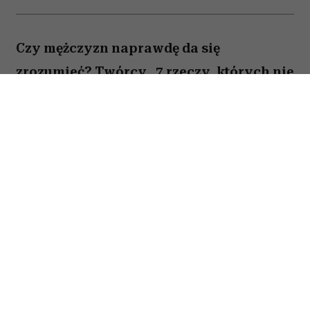
Czy mężczyzn naprawdę da się
zrozumieć? Twórcy „7 rzeczy, których nie
wiecie o facetach” z przymrużeniem oka
próbują odpowiedzieć na to pytanie,
opowiadając o miłości, przyjaźni i
codziennych problemach kilku
bohaterów. Film Kingi Lewińskiej to
lekka komedia romantyczna, która łączy
humor z historiami o relacjach,
życiowych wyborach i poszukiwaniu
szczęścia.