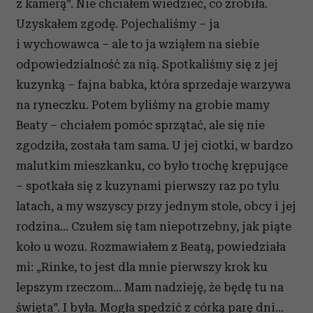
z kamerą”. Nie chciałem wiedzieć, co zrobiła.
Uzyskałem zgodę. Pojechaliśmy – ja
i wychowawca – ale to ja wziąłem na siebie
odpowiedzialność za nią. Spotkaliśmy się z jej
kuzynką – fajna babka, która sprzedaje warzywa
na ryneczku. Potem byliśmy na grobie mamy
Beaty – chciałem pomóc sprzątać, ale się nie
zgodziła, została tam sama. U jej ciotki, w bardzo
malutkim mieszkanku, co było trochę krępujące
– spotkała się z kuzynami pierwszy raz po tylu
latach, a my wszyscy przy jednym stole, obcy i jej
rodzina... Czułem się tam niepotrzebny, jak piąte
koło u wozu. Rozmawiałem z Beatą, powiedziała
mi: „Rinke, to jest dla mnie pierwszy krok ku
lepszym rzeczom... Mam nadzieję, że będę tu na
święta”. I była. Mogła spędzić z córką parę dni...