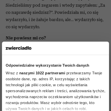
Siedzieliśmy pod zegarem i wtedy zapytałem: „Za
co naprawdę siedzisz?”. Powiedziała mi, co się
wydarzyło, i że żałuje bardzo, ale... wydarzyło się,
co się wydarzyło.
Nie powiesz mi co?
Nie.
Dlaczego?
Odpowiedzialne wykorzystanie Twoich danych
To dla mnie nieistotne. Wiesz, co zrobiła? Coś,
Wraz z
naszymi 1022 partnerami
przetwarzamy Twoje
czego codziennie żałuje, i ja to wiem. Nie każdy
osobiste dane, np. adres IP, korzystając z takich
technologii jak pliki cookie, w celu wyświetlania
żałuje.
spersonalizowanych reklam i treści, analizowania tychże,
Ale marzy o wolności?
wychodzenia naprzeciw oczekiwaniom użytkowników i
rozwoju produktów. Masz wybór odnośnie tego, kto
W Szczecinie jest port, obok małe lotnisko
używa Twoich danych i w jakich celach to robi.