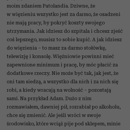
otrzymanymi od Ciebie lub uzyskanymi podczas
moim zdaniem Patolandia. Dziwne, że
korzystania z ich usług.
w więzieniu wszystko jest za darmo, że osadzeni
nie mają pracy, by pokryć koszty swojego
utrzymania. Jak idziesz do szpitala i chcesz zjeść
coś lepszego, musisz to sobie kupić. A jak idziesz
do więzienia – to masz za darmo stołówkę,
telewizję i konsolę. Więźniowie powinni mieć
zapewnione minimum i pracę, by móc płacić za
dodatkowe rzeczy. Nie może być tak, jak jest, że
oni tam siedzą, a wszystko dla nich i za nich się
robi, a kiedy wracają na wolność – pozostają
sami. Na przykład Adam. Dużo z nim
rozmawiałem, dawniej pił, rozrabiał po alkoholu,
chce się zmienić. Ale jeśli wróci w swoje
środowisko, które wciąż pije pod sklepem, minie