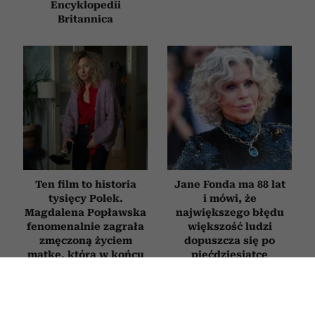
Encyklopedii
Britannica
Ten film to historia
Jane Fonda ma 88 lat
tysięcy Polek.
i mówi, że
Magdalena Popławska
największego błędu
fenomenalnie zagrała
większość ludzi
zmęczoną życiem
dopuszcza się po
matkę, która w końcu
pięćdziesiątce
mówi „dość”