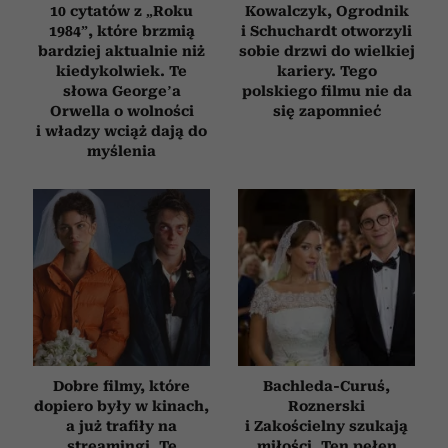
korzystasz z naszej witryny, udostępniamy partnerom
10 cytatów z „Roku
Kowalczyk, Ogrodnik
1984”, które brzmią
i Schuchardt otworzyli
społecznościowym, reklamowym i analitycznym.
bardziej aktualnie niż
sobie drzwi do wielkiej
Partnerzy mogą połączyć te informacje z innymi danymi
kiedykolwiek. Te
kariery. Tego
otrzymanymi od Ciebie lub uzyskanymi podczas
słowa George’a
polskiego filmu nie da
korzystania z ich usług.
Orwella o wolności
się zapomnieć
i władzy wciąż dają do
myślenia
Dobre filmy, które
Bachleda-Curuś,
dopiero były w kinach,
Roznerski
a już trafiły na
i Zakościelny szukają
streamingi. Te
miłości. Ten pełen