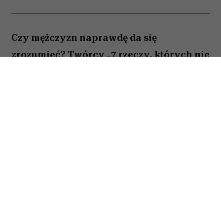
Czy mężczyzn naprawdę da się
zrozumieć? Twórcy „7 rzeczy, których nie
wiecie o facetach” z przymrużeniem oka
próbują odpowiedzieć na to pytanie,
opowiadając o miłości, przyjaźni i
codziennych problemach kilku
bohaterów. Film Kingi Lewińskiej to
lekka komedia romantyczna, która łączy
humor z historiami o relacjach,
życiowych wyborach i poszukiwaniu
szczęścia.