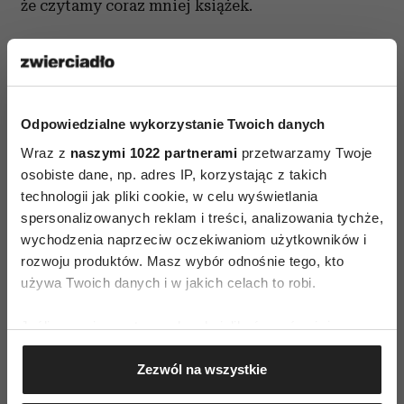
że czytamy coraz mniej książek.
Na Targach swój dorobek przedstawiło blisko
700 znakomitych autorów z kraju i zagranicy.
Targi odwiedziło ponad 68 tysięcy osób.
Odpowiedzialne wykorzystanie Twoich danych
Wraz z
naszymi 1022 partnerami
przetwarzamy Twoje
osobiste dane, np. adres IP, korzystając z takich
technologii jak pliki cookie, w celu wyświetlania
spersonalizowanych reklam i treści, analizowania tychże,
wychodzenia naprzeciw oczekiwaniom użytkowników i
AUTOPROMOCJA
rozwoju produktów. Masz wybór odnośnie tego, kto
używa Twoich danych i w jakich celach to robi.
Jeśli wyrazisz na to zgodę, chcielibyśmy również:
Gromadzić dane dotyczące Twojej lokalizacji
Zezwól na wszystkie
geograficznej z dokładnością nawet do kilku metrów
Identyfikować Twoje urządzenie, aktywnie