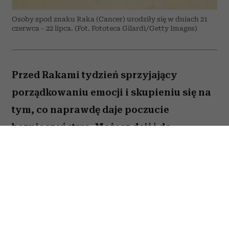
Osoby spod znaku Raka (Cancer) urodziły się w dniach 21
czerwca – 22 lipca. (Fot. Fototeca Gilardi/Getty Images)
Przed Rakami tydzień sprzyjający
porządkowaniu emocji i skupieniu się na
tym, co naprawdę daje poczucie
bezpieczeństwa. Możesz dojść do
ważnych wniosków dotyczących relacji,
pracy lub planów na najbliższe miesiące.
To dobry moment, by zaufać sobie i nie
odkładać decyzji, które od dawna czekają
na realizację. Sprawdź, co gwiazdy