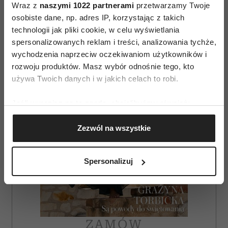
Wraz z
naszymi 1022 partnerami
przetwarzamy Twoje
osobiste dane, np. adres IP, korzystając z takich
AUTOPROMOCJA
technologii jak pliki cookie, w celu wyświetlania
spersonalizowanych reklam i treści, analizowania tychże,
wychodzenia naprzeciw oczekiwaniom użytkowników i
rozwoju produktów. Masz wybór odnośnie tego, kto
używa Twoich danych i w jakich celach to robi.
Jeśli wyrazisz na to zgodę, chcielibyśmy również:
Gromadzić dane dotyczące Twojej lokalizacji
Zezwól na wszystkie
geograficznej z dokładnością nawet do kilku metrów
Identyfikować Twoje urządzenie, aktywnie
analizując charakteryzującego je zbiory danych
Spersonalizuj
(fingerprinting, czyli wirtualny odcisk palca)
Dowiedz się więcej odnośnie tego, jak Twoje osobiste
dane są przetwarzane oraz ustaw własne preferencje w
sekcji szczegółów
. W Deklaracji plików cookie możesz
zmienić lub wycofać swoją zgodę w dowolnej chwili.
ZAMÓW