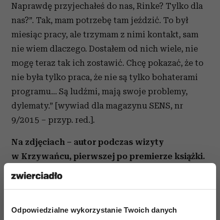
Naprawdę przyjechałeś do nas, Rinke? Tylko dla
nas?”. Tak, mam potrzebę tam jeździć. To był
miesiąc pracy, ale trzymam z nimi kontakt, sam
nie wiem dlaczego. Dostałem od nich wiele, nie
mogę teraz tak ich zostawić. Chcę pokazać, że to
nie była tylko praca, że nie są tylko bohaterami
programu... Są ludźmi, mają swoje problemy,
dylematy.” [wywiad dla magazynu SENS, nr
9/2015 – przyp. red.].
Na zdjęciach – autor podczas wizyty
w Krzywańcu, pierwszej po premierze książki.
Odpowiedzialne wykorzystanie Twoich danych