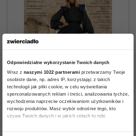
Odpowiedzialne wykorzystanie Twoich danych
Wraz z
naszymi 1022 partnerami
przetwarzamy Twoje
osobiste dane, np. adres IP, korzystając z takich
technologii jak pliki cookie, w celu wyświetlania
spersonalizowanych reklam i treści, analizowania tychże,
ZAMÓW
wychodzenia naprzeciw oczekiwaniom użytkowników i
rozwoju produktów. Masz wybór odnośnie tego, kto
WYDANIE DRUKOWANE
używa Twoich danych i w jakich celach to robi.
E-WYDANIE
Jeśli wyrazisz na to zgodę, chcielibyśmy również: