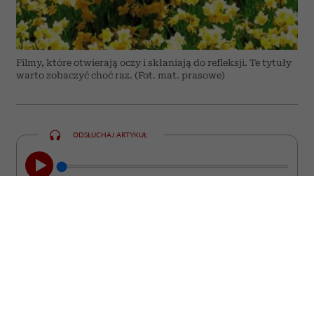
Filmy, które otwierają oczy i skłaniają do refleksji. Te tytuły
warto zobaczyć choć raz. (Fot. mat. prasowe)
ODSŁUCHAJ ARTYKUŁ
00:00
08:44
Nie każdy film kończy się wraz z
napisami końcowymi. Są takie historie,
które zostają z nami na długo. Wracają w