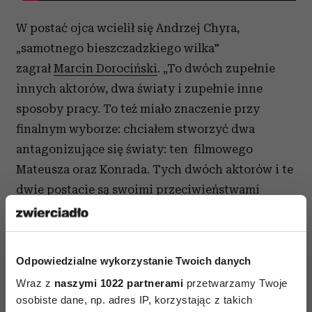
W postać ojca wcielił się Andrzej Chyra,
„samotnego bieszczadzkiego wilka"
zagrał
Marcin Dorociński
. „To dwóch zupełnie
innych aktorów, dwa światy i zupełnie inne
sposoby pracy. To też miało znaczenie przy
finalnym wyborze: chciałem stworzyć dwa
antagonizujące się światy: ten filmowego
Mateusza oraz Konrada. Tych dwóch aktorów i te
dwie postacie są swoimi przeciwieństwami
w wielu wymiarach”, mówi reżyser.
W pozostałych rolach występują
Andrzej
Grabowski
i Janusz Chabior, a partneruje im
Odpowiedzialne wykorzystanie Twoich danych
dwójka zdolnych aktorów młodego
Wraz z
naszymi 1022 partnerami
przetwarzamy Twoje
pokolenia: Bartosz Bielenia i Kuba Henriksen.
osobiste dane, np. adres IP, korzystając z takich