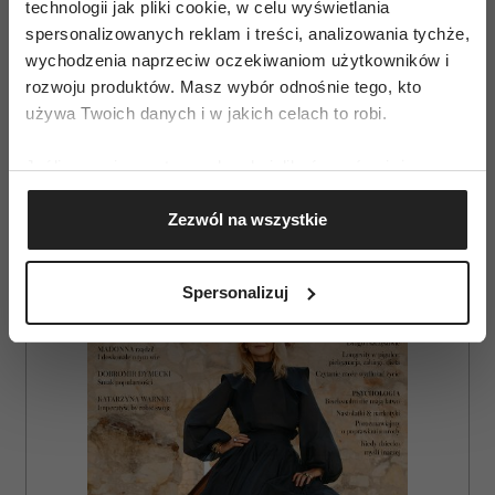
technologii jak pliki cookie, w celu wyświetlania
źródło: mat.pras. Kino Świat
spersonalizowanych reklam i treści, analizowania tychże,
wychodzenia naprzeciw oczekiwaniom użytkowników i
rozwoju produktów. Masz wybór odnośnie tego, kto
używa Twoich danych i w jakich celach to robi.
Jeśli wyrazisz na to zgodę, chcielibyśmy również:
MARCIN DOROCIŃSKI
POLSKIE FILMY
Gromadzić dane dotyczące Twojej lokalizacji
Zezwól na wszystkie
geograficznej z dokładnością nawet do kilku metrów
Identyfikować Twoje urządzenie, aktywnie
AUTOPROMOCJA
analizując charakteryzującego je zbiory danych
Spersonalizuj
(fingerprinting, czyli wirtualny odcisk palca)
Dowiedz się więcej odnośnie tego, jak Twoje osobiste
dane są przetwarzane oraz ustaw własne preferencje w
sekcji szczegółów
. W Deklaracji plików cookie możesz
zmienić lub wycofać swoją zgodę w dowolnej chwili.
Wykorzystujemy pliki cookie do spersonalizowania treści
i reklam, aby oferować funkcje społecznościowe i