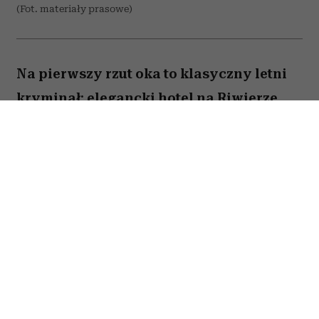
(Fot. materiały prasowe)
Na pierwszy rzut oka to klasyczny letni
kryminał: elegancki hotel na Riwierze
Francuskiej, martwy prokurator i lista
podejrzanych, która z każdą minutą tylko
się wydłuża. Ale już po kilku scenach
widać, że miniserial „Lato 1936” gra w
zupełnie inną grę niż typowe „kto zabił?”.
Akcja przenosi nas do Francji roku 1936 –
momentu przełomowego, kiedy rząd Frontu
Ludowego wprowadza pierwsze płatne urlopy.