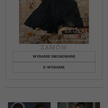
analizować ruch w naszej witrynie. Informacje o tym, jak
korzystasz z naszej witryny, udostępniamy partnerom
społecznościowym, reklamowym i analitycznym.
Partnerzy mogą połączyć te informacje z innymi danymi
otrzymanymi od Ciebie lub uzyskanymi podczas
korzystania z ich usług.
ZAMÓW
WYDANIE DRUKOWANE
E-WYDANIE