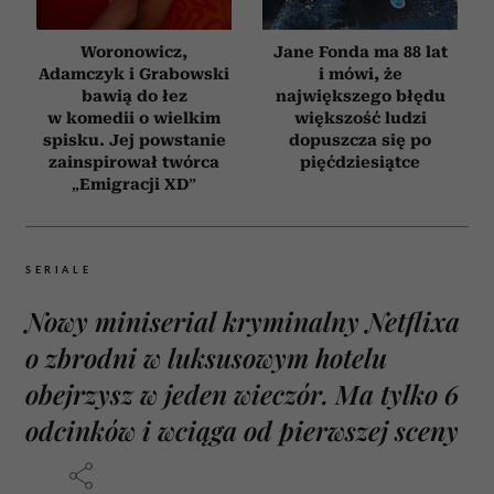
Woronowicz,
Jane Fonda ma 88 lat
Adamczyk i Grabowski
i mówi, że
bawią do łez
największego błędu
w komedii o wielkim
większość ludzi
spisku. Jej powstanie
dopuszcza się po
zainspirował twórca
pięćdziesiątce
„Emigracji XD”
SERIALE
Nowy miniserial kryminalny Netflixa
o zbrodni w luksusowym hotelu
obejrzysz w jeden wieczór. Ma tylko 6
odcinków i wciąga od pierwszej sceny