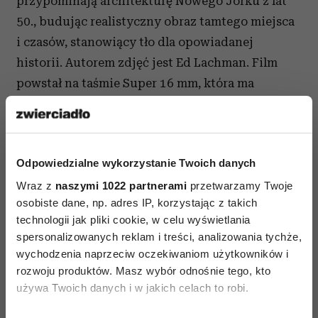
przypominają architekturę Nowego Jorku z lat
50., budując realistyczny obraz tamtego miejsca
i czasów, stanowiący tło dla opowiadanej
historii. Autorem zdjęć jest Ed Lachman. Film
powstał na taśmie Super 16 mm, która ma
podobne właściwości jak 35-milimetrowa z lat
pięćdziesiątych.
Scenografka, Judy Becker wybrała do filmu dość
Odpowiedzialne wykorzystanie Twoich danych
specyficzną paletę kolorów, nawiązującą do barw
Wraz z
naszymi 1022 partnerami
przetwarzamy Twoje
popularnych na początku lat 50. Film jest
osobiste dane, np. adres IP, korzystając z takich
przesycony – szczególnie jeśli chodzi o wystrój
technologii jak pliki cookie, w celu wyświetlania
spersonalizowanych reklam i treści, analizowania tychże,
wnętrz – odcieniami przytłumionej zieleni, żółci
wychodzenia naprzeciw oczekiwaniom użytkowników i
i brudnego różu, typowymi dla tamtego okresu.
rozwoju produktów. Masz wybór odnośnie tego, kto
Takie lekko „przybrudzone” barwy dają widzowi
używa Twoich danych i w jakich celach to robi.
wrażenie powojennego miasta, tuż przed tym, jak