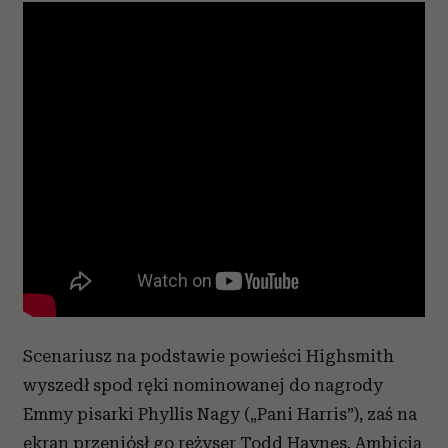
Scenariusz na podstawie powieści Highsmith
wyszedł spod ręki nominowanej do nagrody
Emmy pisarki Phyllis Nagy („Pani Harris”), zaś na
ekran przeniósł go reżyser Todd Haynes. Ambicją