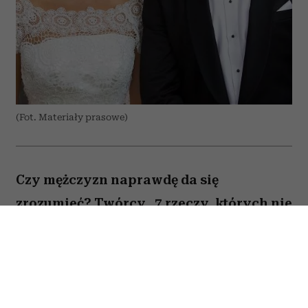
(Fot. Materiały prasowe)
Czy mężczyzn naprawdę da się
zrozumieć? Twórcy „7 rzeczy, których nie
wiecie o facetach” z przymrużeniem oka
próbują odpowiedzieć na to pytanie,
opowiadając o miłości, przyjaźni i
codziennych problemach kilku