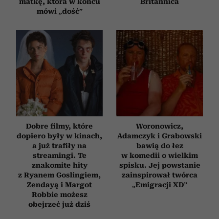
matkę, która w końcu
Britannica
mówi „dość”
Dobre filmy, które
Woronowicz,
dopiero były w kinach,
Adamczyk i Grabowski
a już trafiły na
bawią do łez
streamingi. Te
w komedii o wielkim
znakomite hity
spisku. Jej powstanie
z Ryanem Goslingiem,
zainspirował twórca
Zendayą i Margot
„Emigracji XD”
Robbie możesz
obejrzeć już dziś