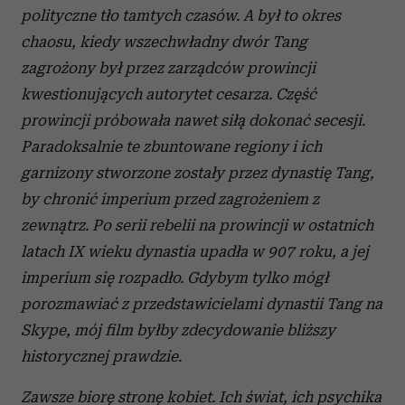
polityczne tło tamtych czasów. A był to okres
chaosu, kiedy wszechwładny dwór Tang
zagrożony był przez zarządców prowincji
kwestionujących autorytet cesarza. Część
prowincji próbowała nawet siłą dokonać secesji.
Paradoksalnie te zbuntowane regiony i ich
garnizony stworzone zostały przez dynastię Tang,
by chronić imperium przed zagrożeniem z
zewnątrz. Po serii rebelii na prowincji w ostatnich
latach IX wieku dynastia upadła w 907 roku, a jej
imperium się rozpadło. Gdybym tylko mógł
porozmawiać z przedstawicielami dynastii Tang na
Skype, mój film byłby zdecydowanie bliższy
historycznej prawdzie.
Zawsze biorę stronę kobiet. Ich świat, ich psychika