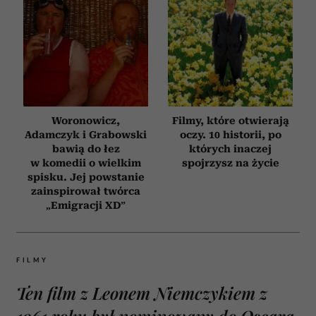
Woronowicz,
Filmy, które otwierają
Adamczyk i Grabowski
oczy. 10 historii, po
bawią do łez
których inaczej
w komedii o wielkim
spojrzysz na życie
spisku. Jej powstanie
zainspirował twórca
„Emigracji XD”
FILMY
Ten film z Leonem Niemczykiem z
1961 roku był nominowany do Oscara.