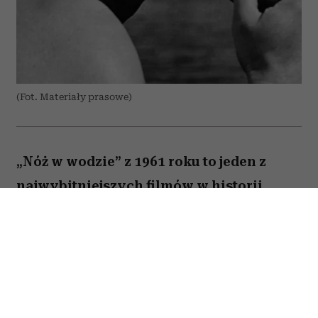
(Fot. Materiały prasowe)
„Nóż w wodzie” z 1961 roku to jeden z
najwybitniejszych filmów w historii
polskiej kinematografii. Psychologiczny
dramat z Leonem Niemczykiem zdobył
międzynarodowe uznanie i przyniósł
Polsce pierwszą nominację do Oscara w
kategorii najlepszego filmu