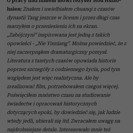
O pracy nad filmem mówi reżyser Hou Hsiao-
hsien:
Znałem i uwielbiałem chuanqi z czasów
dynastii Tang jeszcze w liceum i przez długi czas
marzyłem o przeniesieniu ich na ekran.
„Zabójczyni” inspirowana jest jedną z takich
opowieści - „Nie Yinniang”. Można powiedzieć, że z
niej zaczerpnąłem dramaturgiczny pomysł.
Literatura z tamtych czasów opowiada historie
poprzez szczegóły z codziennego życia, pod tym
względem jest więc realistyczna. Ale by
zrealizować film, potrzebowałem czegoś więcej.
Poświęciłem mnóstwo czasu na studiowanie
świadectw i opracowań historycznych
dotyczących epoki, by dowiedzieć się, jak ludzie
wtedy jedli, ubierali się itd. Zwracałem uwagę na
najdrobniejsze detale. Interesowało mnie też