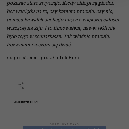
pokazać stare zwyczaje. Kiedy chłopi są głodni,
Wykorzystujemy pliki cookie do spersonalizowania treści
bez względu na to, czy kamera pracuje, czy nie,
i reklam, aby oferować funkcje społecznościowe i
ucinają kawałek suchego mięsa z większej całości
analizować ruch w naszej witrynie. Informacje o tym, jak
wiszącej na kiju. I to filmowałem, nawet jeśli nie
korzystasz z naszej witryny, udostępniamy partnerom
było tego w scenariuszu. Tak właśnie pracuję.
społecznościowym, reklamowym i analitycznym.
Pozwalam rzeczom się dziać.
Partnerzy mogą połączyć te informacje z innymi danymi
otrzymanymi od Ciebie lub uzyskanymi podczas
na podst. mat. pras. Gutek Film
korzystania z ich usług.
NAJLEPSZE FILMY
AUTOPROMOCJA