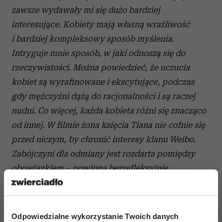
zawsze wydawały mi się dużo bardziej
interesujące. Kobiety mają własną wrażliwość
i bardziej kompleksowy sposób myślenia.
Intryguje mnie sposób, w jaki odnoszą się do
rzeczywistości. Można powiedzieć, że uczucia
kobiet są wyrafinowane i ekscytujące, podczas
gdy mężczyźni dążą do racjonalności i są raczej
nudni. Co więcej, każda kobieta różni się znacząco
od innej. W filmie żona księcia Tiana nie cofnie się
przed niczym, by chronić interesy klanu Weibo.
Zabójczyni dla odmiany jest rozdarta pomiędzy
obowiązkiem – powinna bezrefleksyjnie
wykonywać rozkazy – a uczuciem, które żywi dla
mężczyzny, którego ma zabić. Niezależne,
zdeterminowane, samotne – to trzy podstawowe
Odpowiedzialne wykorzystanie Twoich danych