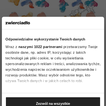
Odpowiedzialne wykorzystanie Twoich danych
Wraz z
naszymi 1022 partnerami
przetwarzamy Twoje
osobiste dane, np. adres IP, korzystając z takich
technologii jak pliki cookie, w celu wyświetlania
spersonalizowanych reklam i treści, analizowania tychże,
wychodzenia naprzeciw oczekiwaniom użytkowników i
AUTOPROMOCJA
rozwoju produktów. Masz wybór odnośnie tego, kto
używa Twoich danych i w jakich celach to robi.
Jeśli wyrazisz na to zgodę, chcielibyśmy również:
Gromadzić dane dotyczące Twojej lokalizacji
Zezwól na wszystkie
geograficznej z dokładnością nawet do kilku metrów