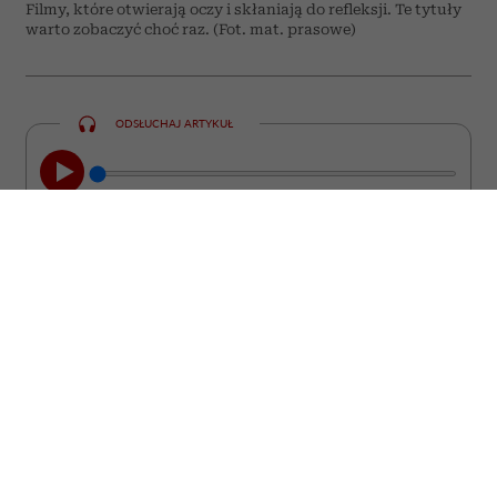
Filmy, które otwierają oczy i skłaniają do refleksji. Te tytuły
warto zobaczyć choć raz. (Fot. mat. prasowe)
ODSŁUCHAJ ARTYKUŁ
00:00
08:44
Nie każdy film kończy się wraz z
napisami końcowymi. Są takie historie,
które zostają z nami na długo. Wracają w
najmniej spodziewanych momentach,
prowokują do zadawania pytań i