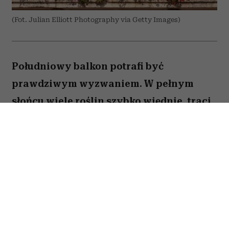
(Fot. Julian Elliott Photography via Getty Images)
Południowy balkon potrafi być
prawdziwym wyzwaniem. W pełnym
słońcu wiele roślin szybko więdnie, traci
kwiaty lub po prostu nie radzi sobie z
wysokimi temperaturami. Na szczęście są
gatunki, które uwielbiają takie warunki.
Oto pięć kwiatów, które nie boją się
upałów i będą zachwycać przez całe lato.