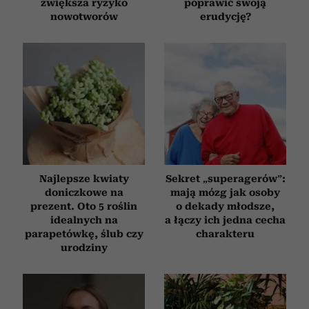
zwiększa ryzyko
poprawić swoją
nowotworów
erudycję?
Najlepsze kwiaty
Sekret „superagerów”:
doniczkowe na
mają mózg jak osoby
prezent. Oto 5 roślin
o dekady młodsze,
idealnych na
a łączy ich jedna cecha
parapetówkę, ślub czy
charakteru
urodziny