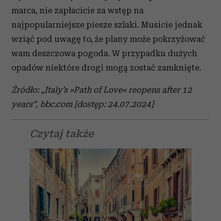
Wykorzystujemy pliki cookie do spersonalizowania treści
marca, nie zapłacicie za wstęp na
i reklam, aby oferować funkcje społecznościowe i
najpopularniejsze piesze szlaki. Musicie jednak
analizować ruch w naszej witrynie. Informacje o tym, jak
korzystasz z naszej witryny, udostępniamy partnerom
wziąć pod uwagę to, że plany może pokrzyżować
społecznościowym, reklamowym i analitycznym.
wam deszczowa pogoda. W przypadku dużych
Partnerzy mogą połączyć te informacje z innymi danymi
opadów niektóre drogi mogą zostać zamknięte.
otrzymanymi od Ciebie lub uzyskanymi podczas
korzystania z ich usług.
Źródło: „
Italy’s
»Path of Love« reopens after 12
years”, bbc.com [dostęp: 24.07.2024]
Czytaj także