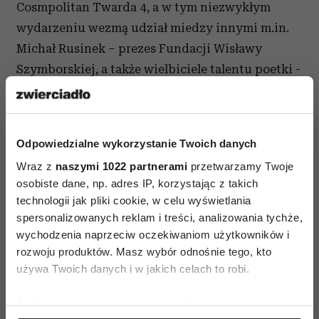
Cosmpolitan Twarda 4, a w tym niezwykłym
wydarzeniu wezmą udział miedzy innymi m.in.
Michał Rusinek – prezes Fundacji Wisławy
Szymborskiej, a także wielbiciele talentu poetki -
Tomasz Stańko, Andrzej Wajda i profesor Maciej
Lewenstein. Od 16 września 2016 roku przez dwa
tygodnie w godzinach 08:00 – 20:00 przestrzeń
Odpowiedzialne wykorzystanie Twoich danych
na parterze budynku Cosmopolitan Twarda 4
Wraz z
naszymi 1022 partnerami
przetwarzamy Twoje
będzie otwarta dla wszystkich warszawiaków,
osobiste dane, np. adres IP, korzystając z takich
którzy będą chcieli poznać prace polskiej
technologii jak pliki cookie, w celu wyświetlania
Noblistki.
spersonalizowanych reklam i treści, analizowania tychże,
wychodzenia naprzeciw oczekiwaniom użytkowników i
“Jesteśmy niezwykle dumni, że dzięki naszej
rozwoju produktów. Masz wybór odnośnie tego, kto
współpracy z Fundacją Wisławy Szymborskiej
używa Twoich danych i w jakich celach to robi.
mieszkańcy Warszawy po raz pierwszy będą mogli
Jeśli wyrazisz na to zgodę, chcielibyśmy również:
podziwiać tę niezwykłą wystawę. Od samego