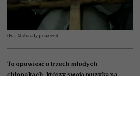
(Fot. Materiały prasowe)
To opowieść o trzech młodych
chłopakach, którzy swoją muzyką na
zawsze zapisali się w historii polskiego
rapu. „Jesteś Bogiem” nie jest jednak
wyłącznie historią sukcesu Paktofoniki –
pokazuje również cenę marzeń, przyjaźni
i życia w cieniu rosnącej popularności.