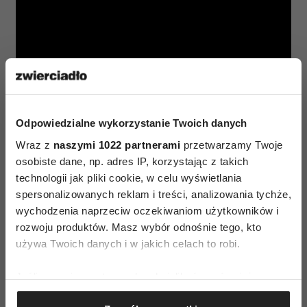
Odpowiedzialne wykorzystanie Twoich danych
Wraz z
naszymi 1022 partnerami
przetwarzamy Twoje
osobiste dane, np. adres IP, korzystając z takich
technologii jak pliki cookie, w celu wyświetlania
spersonalizowanych reklam i treści, analizowania tychże,
wychodzenia naprzeciw oczekiwaniom użytkowników i
AUTOPROMOCJA
rozwoju produktów. Masz wybór odnośnie tego, kto
używa Twoich danych i w jakich celach to robi.
Jeśli wyrazisz na to zgodę, chcielibyśmy również:
Gromadzić dane dotyczące Twojej lokalizacji