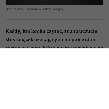
(Fot. Mikael Vaisanen/Getty Images)
Każdy, kto kocha czytać, zna to uczucie:
stos książek czekających na półce stale
rośnie, a czasu, który można poświęcić na
lekturę, ubywa. A przecież obok głośnych
nowości i sezonowych bestsellerów są
jeszcze te tytuły, które od lat wracają w
kolejnych zestawieniach
najważniejszych książek świata. Po które
warto sięgnąć? Zajrzałam do listy
Encyklopedii Britannica i wybrałam z