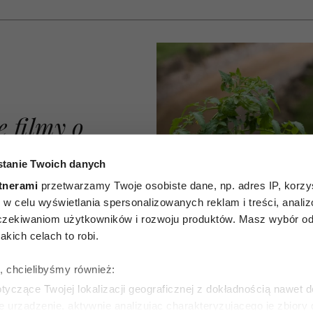
e filmy o
ycia od
tanie Twoich danych
Każdy z
tnerami
przetwarzamy Twoje osobiste dane, np. adres IP, korzys
ie, w celu wyświetlania spersonalizowanych reklam i treści, anali
dzieję i
zekiwaniom użytkowników i rozwoju produktów. Masz wybór odn
kich celach to robi.
że nigdy
ę, chcielibyśmy również:
późno na
yczące Twojej lokalizacji geograficznej z dokładnością nawet d
e urządzenie, aktywnie analizując charakteryzującego je zbiory