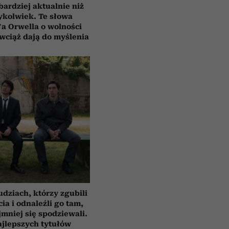
bardziej aktualnie niż
ykolwiek. Te słowa
a Orwella o wolności
 wciąż dają do myślenia
udziach, którzy zgubili
cia i odnaleźli go tam,
jmniej się spodziewali.
ajlepszych tytułów