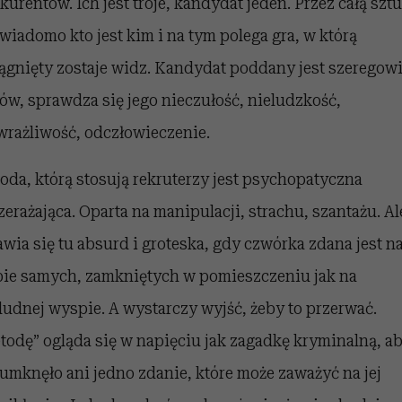
kurentów. Ich jest troje, kandydat jeden. Przez całą szt
 wiadomo kto jest kim i na tym polega gra, w którą
ągnięty zostaje widz. Kandydat poddany jest szeregow
tów, sprawdza się jego nieczułość, nieludzkość,
wrażliwość, odczłowieczenie.
oda, którą stosują rekruterzy jest psychopatyczna
rzerażająca. Oparta na manipulacji, strachu, szantażu. Al
awia się tu absurd i groteska, gdy czwórka zdana jest n
bie samych, zamkniętych w pomieszczeniu jak na
ludnej wyspie. A wystarczy wyjść, żeby to przerwać.
todę” ogląda się w napięciu jak zagadkę kryminalną, a
 umknęło ani jedno zdanie, które może zaważyć na jej