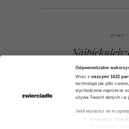
FILMY
Najpiękniejsz
zaczynaniu ż
Odpowiedzialne wykorzys
nowa po 50. 
Wraz z
naszymi 1022 par
technologii jak pliki cook
nich daje na
wychodzenia naprzeciw oc
używa Twoich danych i w ja
przypomina, 
Jeśli wyrazisz na to zgod
nie jest za 
Gromadzić dane dot
Identyfikować Twoj