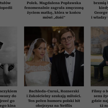
ytułów
Polek. Magdalena Popławska
brzmią 
lopedii
fenomenalnie zagrała zmęczoną
kied
życiem matkę, która w końcu
George’
mówi „dość”
i władzy
emczykiem
Bachleda-Curuś, Roznerski
Filmy o l
nowany do
i Zakościelny szukają miłości.
sens ży
jrzeć go
Ten pełen humoru polski hit
gdzie na
iego kina
obejrzysz na Netflix
12 n