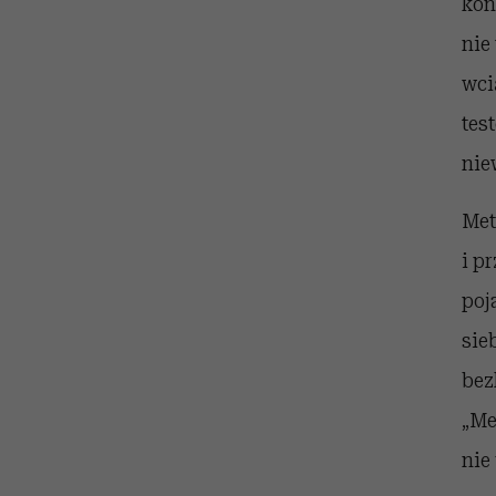
kon
nie
wci
tes
nie
Met
i p
poj
sie
bez
„Me
nie