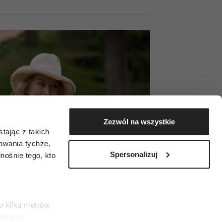
Zezwól na wszystkie
tając z takich
zowania tychże,
Spersonalizuj
ośnie tego, kto
o kilku metrów
 danych