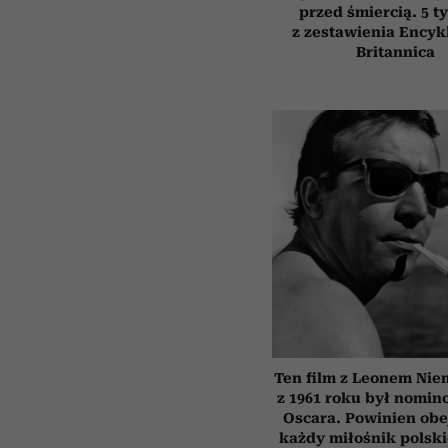
przed śmiercią. 5 t
z zestawienia Encyk
Britannica
Ten film z Leonem Ni
z 1961 roku był nomi
Oscara. Powinien obe
każdy miłośnik polsk