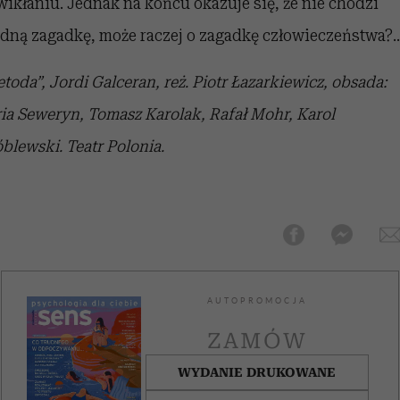
wikłaniu. Jednak na końcu okazuje się, że nie chodzi
adną zagadkę, może raczej o zagadkę człowieczeństwa?..
toda”, Jordi Galceran, reż. Piotr Łazarkiewicz, obsada:
ia Seweryn, Tomasz Karolak, Rafał Mohr, Karol
blewski. Teatr Polonia.
AUTOPROMOCJA
ZAMÓW
WYDANIE DRUKOWANE