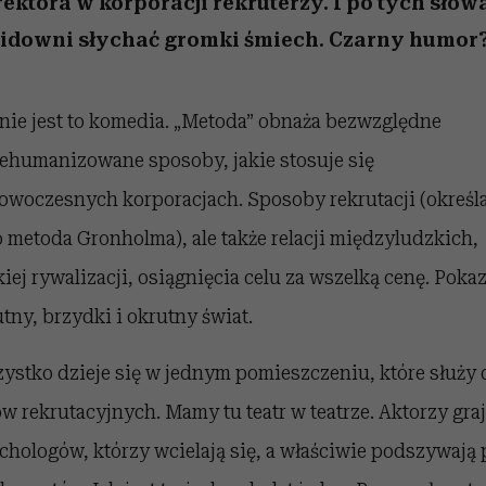
ektora w korporacji rekruterzy. I po tych słow
 5,
ć
sezon jesień–zima 2026/27
to dla nich zarwiesz noc
zupełny brak ogłady
Miller s. 5, odc. 6]
Auschwitz
artystkę
girls”
widowni słychać gromki śmiech. Czarny humor
 nie jest to komedia. „Metoda” obnaża bezwzględne
dehumanizowane sposoby, jakie stosuje się
owoczesnych korporacjach. Sposoby rekrutacji (określ
o metoda Gronholma), ale także relacji międzyludzkich,
kiej rywalizacji, osiągnięcia celu za wszelką cenę. Poka
tny, brzydki i okrutny świat.
ystko dzieje się w jednym pomieszczeniu, które służy 
ów rekrutacyjnych. Mamy tu teatr w teatrze. Aktorzy gra
chologów, którzy wcielają się, a właściwie podszywają