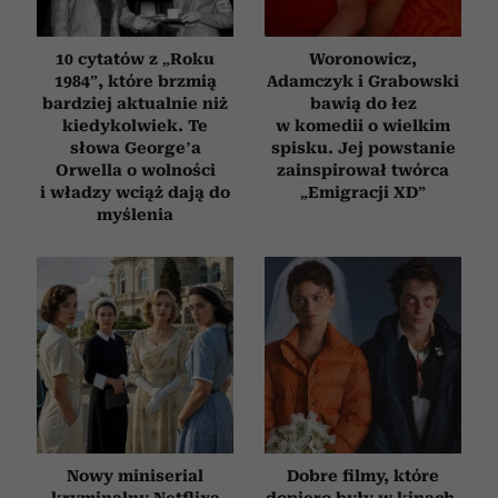
10 cytatów z „Roku
Woronowicz,
1984”, które brzmią
Adamczyk i Grabowski
bardziej aktualnie niż
bawią do łez
kiedykolwiek. Te
w komedii o wielkim
słowa George’a
spisku. Jej powstanie
Orwella o wolności
zainspirował twórca
i władzy wciąż dają do
„Emigracji XD”
myślenia
Nowy miniserial
Dobre filmy, które
kryminalny Netflixa
dopiero były w kinach,