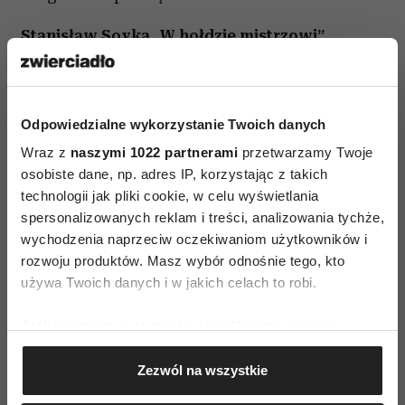
Stanisław Soyka „W hołdzie mistrzowi”,
Universal Music Polska
Odpowiedzialne wykorzystanie Twoich danych
Wraz z
naszymi 1022 partnerami
przetwarzamy Twoje
osobiste dane, np. adres IP, korzystając z takich
technologii jak pliki cookie, w celu wyświetlania
spersonalizowanych reklam i treści, analizowania tychże,
AUTOPROMOCJA
wychodzenia naprzeciw oczekiwaniom użytkowników i
rozwoju produktów. Masz wybór odnośnie tego, kto
używa Twoich danych i w jakich celach to robi.
Jeśli wyrazisz na to zgodę, chcielibyśmy również:
Gromadzić dane dotyczące Twojej lokalizacji
Zezwól na wszystkie
geograficznej z dokładnością nawet do kilku metrów
Identyfikować Twoje urządzenie, aktywnie