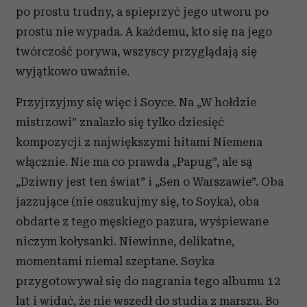
po prostu trudny, a spieprzyć jego utworu po
prostu nie wypada. A każdemu, kto się na jego
twórczość porywa, wszyscy przyglądają się
wyjątkowo uważnie.
Przyjrzyjmy się więc i Soyce. Na „W hołdzie
mistrzowi” znalazło się tylko dziesięć
kompozycji z największymi hitami Niemena
włącznie. Nie ma co prawda „Papug”, ale są
„Dziwny jest ten świat” i „Sen o Warszawie”. Oba
jazzujące (nie oszukujmy się, to Soyka), oba
obdarte z tego męskiego pazura, wyśpiewane
niczym kołysanki. Niewinne, delikatne,
momentami niemal szeptane. Soyka
przygotowywał się do nagrania tego albumu 12
lat i widać, że nie wszedł do studia z marszu. Bo