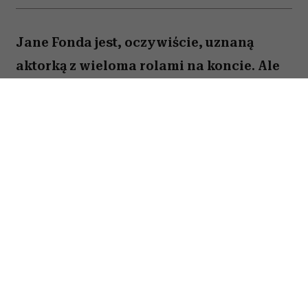
Jane Fonda jest, oczywiście, uznaną
aktorką z wieloma rolami na koncie. Ale
to też osoba, która – jak być może
pamiętają ci, którzy dbali o swoją
sylwetkę już w latach 90. – stała się
królową fitnessu i domowych treningów
zanim stało się to modne. Dziś Jane Fonda
podkreśla: bez względu na wiek, ale
zwłaszcza, gdy jesteście starsi,
pamiętajcie o jednej rzeczy.