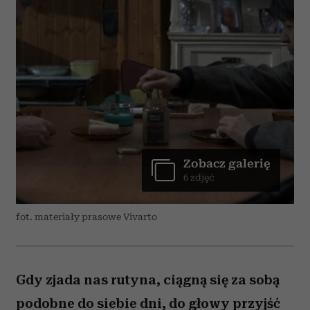
Zobacz galerię
6 zdjęć
fot. materiały prasowe Vivarto
Gdy zjada nas rutyna, ciągną się za sobą
podobne do siebie dni, do głowy przyjść