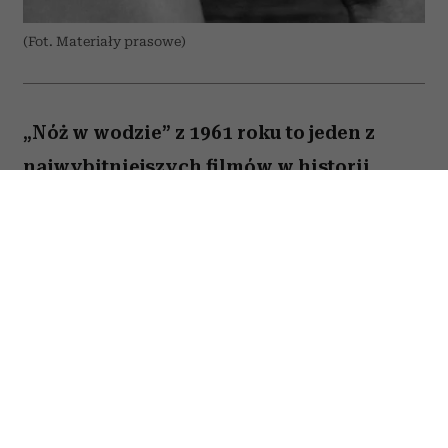
(Fot. Materiały prasowe)
„Nóż w wodzie” z 1961 roku to jeden z
najwybitniejszych filmów w historii
polskiej kinematografii. Psychologiczny
dramat z Leonem Niemczykiem zdobył
międzynarodowe uznanie i przyniósł
Polsce pierwszą nominację do Oscara w
kategorii najlepszego filmu
nieanglojęzycznego. Choć jego reżyser,
Roman Polański, od lat budzi
kontrowersje, samo dzieło pozostaje