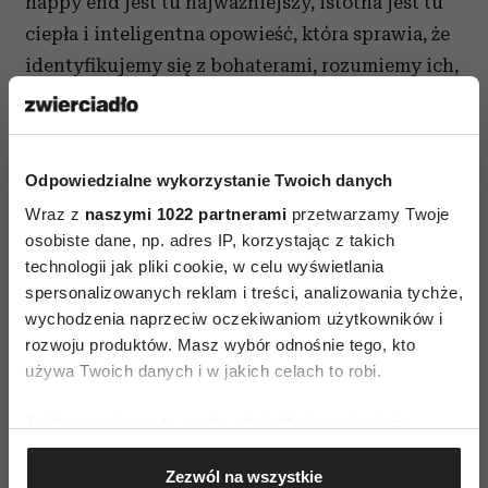
happy end jest tu najważniejszy, istotna jest tu
ciepła i inteligentna opowieść, która sprawia, że
identyfikujemy się z bohaterami, rozumiemy ich,
trzymamy za nich kciuki. Naszą ciekawość
wzmaga szczypta surrealizmu, którym doprawia
swój film Sebastián Borensztein.
Odpowiedzialne wykorzystanie Twoich danych
Obraz zyskał uznanie krytyków i widzów w wielu
Wraz z
naszymi 1022 partnerami
przetwarzamy Twoje
krajach. Na festiwalu w Rzymie otrzymał Nagrodę
osobiste dane, np. adres IP, korzystając z takich
technologii jak pliki cookie, w celu wyświetlania
Marka Aureliusza dla najlepszego filmu i Nagrodę
spersonalizowanych reklam i treści, analizowania tychże,
Publiczności, w Hawanie – specjalne wyróżnienie
wychodzenia naprzeciw oczekiwaniom użytkowników i
jury, w Mannheimie-Heidelbergu - Nagrodę
rozwoju produktów. Masz wybór odnośnie tego, kto
Publiczności, a Argentyńska Akademia Filmowa
używa Twoich danych i w jakich celach to robi.
uznała „Chińczyka na wynos” za najlepszy film,
Jeśli wyrazisz na to zgodę, chcielibyśmy również:
doceniła też grę Ricardo Darina i Muriel Santa
Gromadzić dane dotyczące Twojej lokalizacji
Any.
Zezwól na wszystkie
geograficznej z dokładnością nawet do kilku metrów