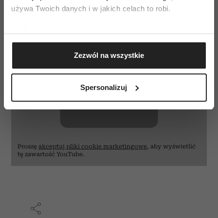
używa Twoich danych i w jakich celach to robi.
Jeśli wyrazisz na to zgodę, chcielibyśmy również:
Gromadzić dane dotyczące Twojej lokalizacji
Zezwól na wszystkie
geograficznej z dokładnością nawet do kilku metrów
⋯
Identyfikować Twoje urządzenie, aktywnie
analizując charakteryzującego je zbiory danych
Spersonalizuj
(fingerprinting, czyli wirtualny odcisk palca)
Dowiedz się więcej odnośnie tego, jak Twoje osobiste
dane są przetwarzane oraz ustaw własne preferencje w
sekcji szczegółów
. W Deklaracji plików cookie możesz
zmienić lub wycofać swoją zgodę w dowolnej chwili.
Proszę
akceptuj pliki cookie marketingowe
, aby wyświetlić
tę zawartość YouTube.
Wykorzystujemy pliki cookie do spersonalizowania treści
i reklam, aby oferować funkcje społecznościowe i
analizować ruch w naszej witrynie. Informacje o tym, jak
korzystasz z naszej witryny, udostępniamy partnerom
społecznościowym, reklamowym i analitycznym.