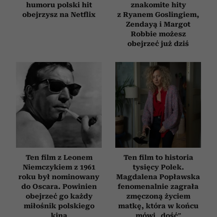
humoru polski hit
znakomite hity
obejrzysz na Netflix
z Ryanem Goslingiem,
Zendayą i Margot
Robbie możesz
obejrzeć już dziś
Ten film z Leonem
Ten film to historia
Niemczykiem z 1961
tysięcy Polek.
roku był nominowany
Magdalena Popławska
do Oscara. Powinien
fenomenalnie zagrała
obejrzeć go każdy
zmęczoną życiem
miłośnik polskiego
matkę, która w końcu
kina
mówi „dość”