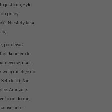
o jest kim, żyło
 do pracy
ść. Niestety taka
obą.
ie, ponieważ
ciała uciec do
alnego szpitala.
 swoją niechęć do
Zehrfeld). Nie
ciec. Aranżuje
e to on do niej
znościach. -