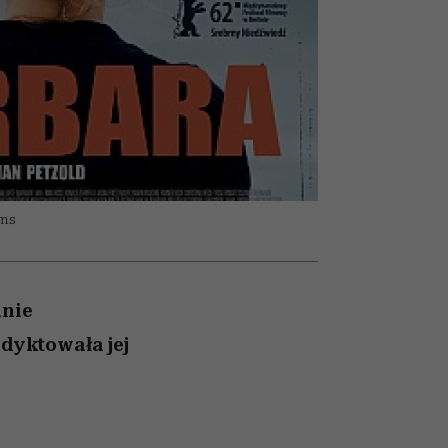
nił
relację z pieniędzmi
ane
zonu
lms
lnie
odyktowała jej