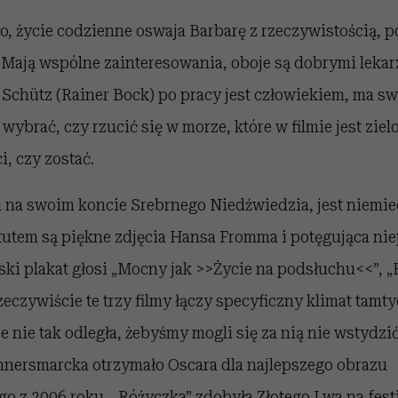
ło, życie codzienne oswaja Barbarę z rzeczywistością, 
. Mają wspólne zainteresowania, oboje są dobrymi leka
s Schütz (Rainer Bock) po pracy jest człowiekiem, ma swo
wybrać, czy rzucić się w morze, które w filmie jest ziel
, czy zostać.
 na swoim koncie Srebrnego Niedźwiedzia, jest niem
atutem są piękne zdjęcia Hansa Fromma i potęgująca n
lski plakat głosi „Mocny jak >>Życie na podsłuchu<<”, „
eczywiście te trzy filmy łączy specyficzny klimat tamty
e nie tak odległa, żebyśmy mogli się za nią nie wstydzić
nersmarcka otrzymało Oscara dla najlepszego obrazu
o z 2006 roku, „Różyczka” zdobyła Złotego Lwa na fes