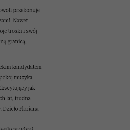
powoli przekonuje
rzami. Nawet
je troski i swój
oną granicą,
ieckim kandydatem
iepokój muzyka
Ekscytujący jak
ch lat, trudna
. Dzieło Floriana
tiwalu w Gdyni,