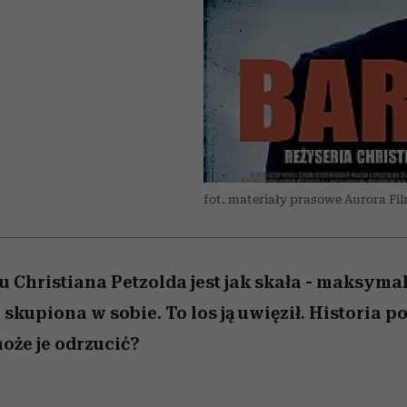
 5,
kwestie, o których wciąż
skutki dla związku i dla
Miller s. 5, odc. 6]
Raport Lyst ujaw
boimy się mówić
partnerki
najbardziej pożąd
ubrania i marki se
fot. materiały prasowe Aurora Fi
u Christiana Petzolda jest jak skała - maksyma
skupiona w sobie. To los ją uwięził. Historia p
oże je odrzucić?