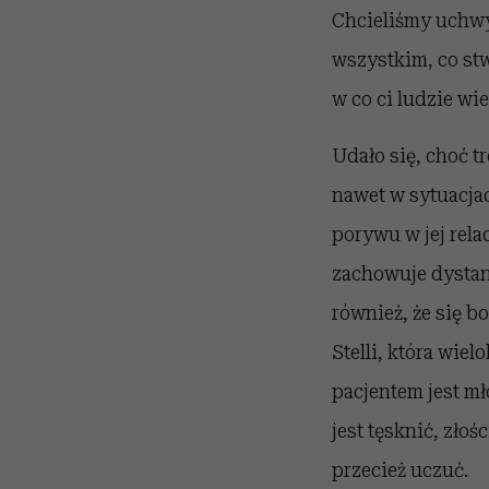
Chcieliśmy uchwy
wszystkim, co stw
w co ci ludzie wi
Udało się, choć t
nawet w sytuacja
porywu w jej rela
zachowuje dystans
również, że się b
Stelli, która wie
pacjentem jest m
jest tęsknić, złoś
przecież uczuć.