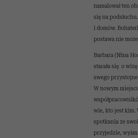
namalował ten obr
się na podsłuchu.
i domów. Bohaterk
postawa nie może 
Barbara (Nina Hos
starała się o wi
swego przystojneg
W nowym miejscu n
współpracowników
wie, kto jest kim
spotkania ze swoi
przyjedzie, wyśmi