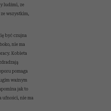
y ludźmi, ze
, ze wszystkim,
się być czujna
boko, nie ma
pracy. Kobieta
zdradzają
z oporu pomaga
 Drugim ważnym
apomina jak to
ma ufności, nie ma