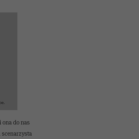
be.
i ona do nas
 i scenarzysta