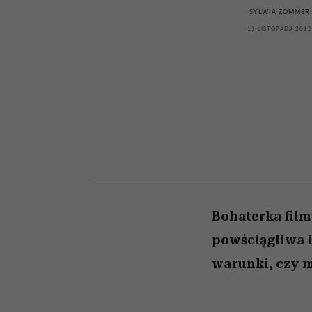
kawę z Kasią Miller”, s.
girls”
SYLWIA ZOMMER
odc. 7]
13 LISTOPADA 2012
Bohaterka film
powściągliwa i 
warunki, czy m