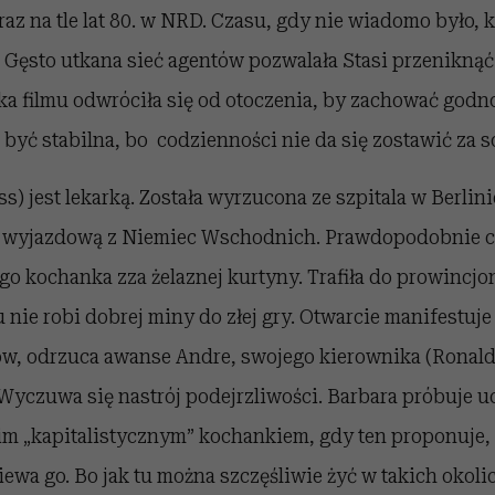
az na tle lat 80. w NRD. Czasu, gdy nie wiadomo było, kt
 Gęsto utkana sieć agentów pozwalała Stasi przeniknąć
a filmu odwróciła się od otoczenia, by zachować godno
być stabilna, bo codzienności nie da się zostawić za s
s) jest lekarką. Została wyrzucona ze szpitala w Berlin
zę wyjazdową z Niemiec Wschodnich. Prawdopodobnie ch
o kochanka zza żelaznej kurtyny. Trafiła do prowincjon
ie robi dobrej miny do złej gry. Otwarcie manifestuje
, odrzuca awanse Andre, swojego kierownika (Ronald 
. Wyczuwa się nastrój podejrzliwości. Barbara próbuje u
m „kapitalistycznym” kochankiem, gdy ten proponuje, ż
ewa go. Bo jak tu można szczęśliwie żyć w takich okolic