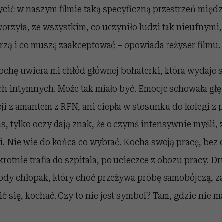
cić w naszym filmie taką specyficzną przestrzeń międz
orzyła, ze wszystkim, co uczyniło ludzi tak nieufnymi
erzą i co muszą zaakceptować – opowiada reżyser filmu.
rochę uwiera mi chłód głównej bohaterki, która wydaje 
ch intymnych. Może tak miało być. Emocje schowała głę
cji z amantem z RFN, ani ciepła w stosunku do kolegi z 
, tylko oczy dają znak, że o czymś intensywnie myśli, 
oi. Nie wie do końca co wybrać. Kocha swoją pracę, be
lokrotnie trafia do szpitala, po ucieczce z obozu pracy.
łody chłopak, który choć przeżywa próbę samobójczą, z
cić się, kochać. Czy to nie jest symbol? Tam, gdzie nie 