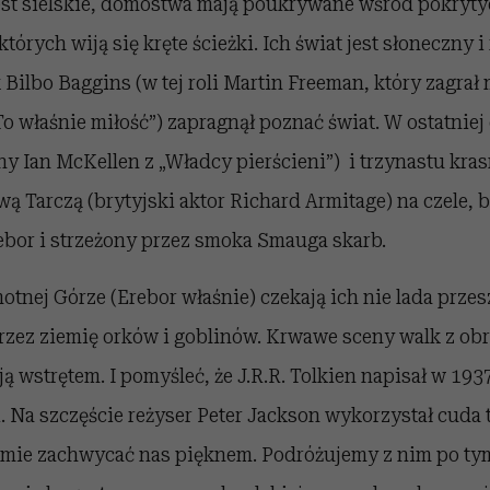
est sielskie, domostwa mają poukrywane wśród pokrytyc
órych wiją się kręte ścieżki. Ich świat jest słoneczny i
Bilbo Baggins (w tej roli Martin Freeman, który zagrał 
o właśnie miłość”) zapragnął poznać świat. W ostatniej
y Ian McKellen z „Władcy pierścieni”) i trzynastu kr
 Tarczą (brytyjski aktor Richard Armitage) na czele,
bor i strzeżony przez smoka Smauga skarb.
tnej Górze (Erebor właśnie) czekają ich nie lada prze
rzez ziemię orków i goblinów. Krwawe sceny walk z ob
 wstrętem. I pomyśleć, że J.R.R. Tolkien napisał w 193
i. Na szczęście reżyser Peter Jackson wykorzystał cuda
filmie zachwycać nas pięknem. Podróżujemy z nim po 