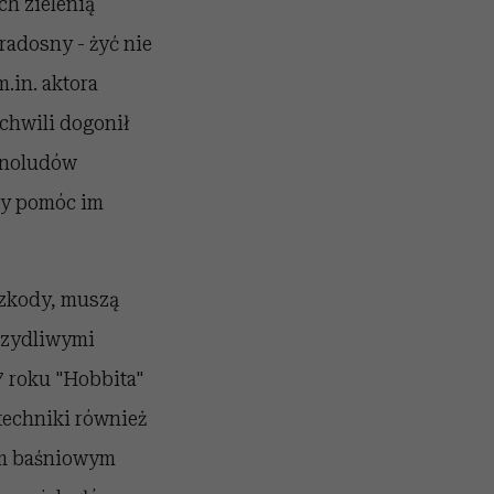
h zielenią
 radosny - żyć nie
m.in. aktora
 chwili dogonił
asnoludów
 by pomóc im
szkody, muszą
rzydliwymi
7 roku "Hobbita"
 techniki również
tym baśniowym