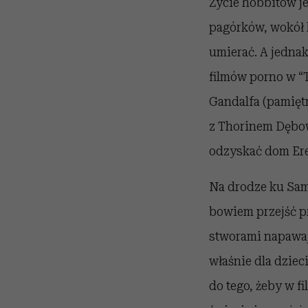
Życie hobbitów j
pagórków, wokół kt
umierać. A jednak 
filmów porno w “T
Gandalfa (pamiętn
z Thorinem Dębową
odzyskać dom Ere
Na drodze ku Samo
bowiem przejść p
stworami napawają
właśnie dla dziec
do tego, żeby w 