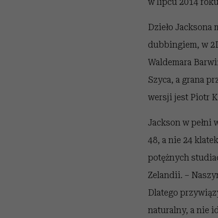
w lipcu 2014 roku
Dzieło Jacksona m
dubbingiem, w 2D
Waldemara Barwiń
Szyca, a grana pr
wersji jest Piotr 
Jackson w pełni w
48, a nie 24 klat
potężnych studia
Zelandii. – Naszy
Dlatego przywiąz
naturalny, a nie 