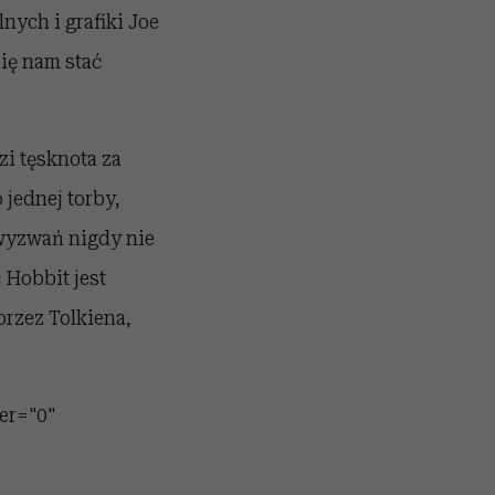
ych i grafiki Joe
się nam stać
zi tęsknota za
 jednej torby,
 wyzwań nigdy nie
 Hobbit jest
przez Tolkiena,
er="0"