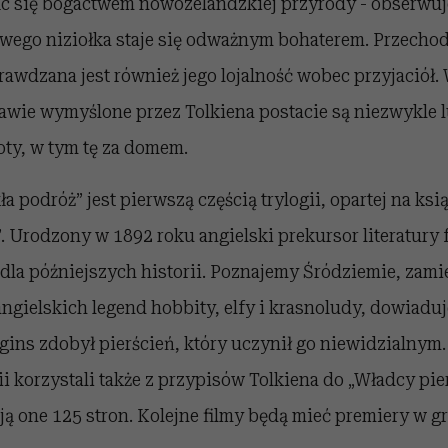
ając się bogactwem nowozelandzkiej przyrody - obserwu
iwego niziołka staje się odważnym bohaterem. Przechodz
awdzana jest również jego lojalność wobec przyjaciół. 
awie wymyślone przez Tolkiena postacie są niezwykle l
noty, w tym tę za domem.
 podróż” jest pierwszą częścią trylogii, opartej na ksią
. Urodzony w 1892 roku angielski prekursor literatury 
dla późniejszych historii. Poznajemy Śródziemie, zami
ngielskich legend hobbity, elfy i krasnoludy, dowiaduj
ins zdobył pierścień, który uczynił go niewidzialnym.
ii korzystali także z przypisów Tolkiena do „Władcy pier
ą one 125 stron. Kolejne filmy będą mieć premiery w g