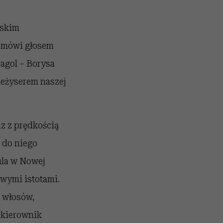
lskim
o mówi głosem
agol – Borysa
Reżyserem naszej
az z prędkością
 do niego
ula w Nowej
ywymi istotami.
i włosów,
 kierownik