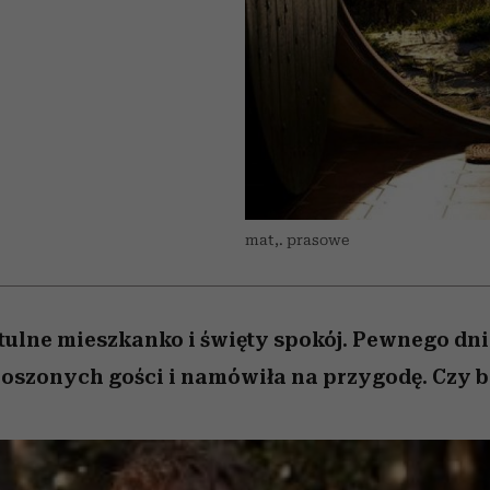
nice
edź
 5,
Wiemy, gdzie go kupić
zaskakujący faworyt
Miller s. 5, odc. 6]
sezon jesień–zima 2
mat,. prasowe
tulne mieszkanko i święty spokój. Pewnego dn
roszonych gości i namówiła na przygodę. Czy 