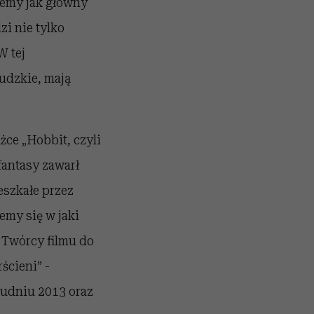
jemy jak główny
i nie tylko
W tej
udzkie, mają
żce „Hobbit, czyli
fantasy zawarł
eszkałe przez
emy się w jaki
 Twórcy filmu do
ścieni” -
rudniu 2013 oraz