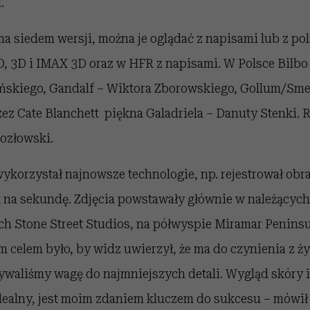
.
a siedem wersji, można je oglądać z napisami lub z po
, 3D i IMAX 3D oraz w HFR z napisami. W Polsce Bilb
skiego, Gandalf – Wiktora Zborowskiego, Gollum/Sme
zez Cate Blanchett piękna Galadriela – Danuty Stenki. 
Kozłowski.
ykorzystał najnowsze technologie, np. rejestrował obr
ek na sekundę. Zdjęcia powstawały głównie w należących
ch Stone Street Studios, na półwyspie Miramar Penins
m celem było, by widz uwierzył, że ma do czynienia z ż
ywaliśmy wagę do najmniejszych detali. Wygląd skóry 
idealny, jest moim zdaniem kluczem do sukcesu – mówił