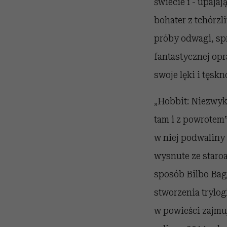
świecie i - upaj
bohater z tchórzl
próby odwagi, spr
fantastycznej opr
swoje lęki i tęsk
„Hobbit: Niezwykła
tam i z powrotem”
w niej podwaliny 
wysnute ze staroa
sposób Bilbo Bagg
stworzenia trylog
w powieści zajmuj