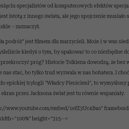
sięciu specjalistów od komputerowych efektów specjaln
 jest istotą z innego świata, ale jego spojrzenie musiało 
iskie – zaznaczył.
a podróż” jest filmem dla marzycieli. Może i w was sied
leliście kiedyś o tym, by spakować to co niezbędne do
i przekroczyć próg? Historie Tolkiena dowodzą, że bez
e nas stać, bo tylko trud wyzwala w nas bohatera. I choć
o epickiej trylogii "Władcy Pierścieni", to wymyślony 
 ekran przez Jacksona świat jest tu równie wspaniały.
tps://www.youtube.com/embed/1efZ3Uc4Bao" framebord
 width="100%" height="315-->