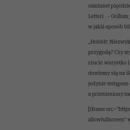
ośmiuset pięćdzie
Letteri . – Gollum
w jakiś sposób bl
„Hobbit: Niezwykł
przygodą? Czy myś
rzucić wszystko 
dowiemy się na il
jedynie wstępem d
a przeniesiony na
[iframe src="ht
allowfullscreen"