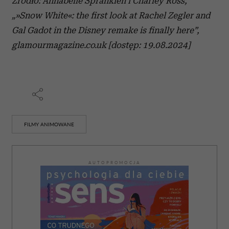
Źródło:
Annabelle Spranklen i
Charley Ross,
„»
Snow White«: the first look at Rachel Zegler and
Gal Gadot in the Disney remake is finally here”,
glamourmagazine.co.uk [dostęp: 19.08.2024]
FILMY ANIMOWANE
AUTOPROMOCJA