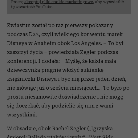
Proszę
akceptuj pliki cookie marketingowe
, aby wyświetlić
tę zawartość YouTube.
Zwiastun został po raz pierwszy pokazany
podczas D23, czyli wielkiego konwentu marek
Disneya w Anaheim obok Los Angeles. – To był
zaszczyt życia – powiedziała Zegler podczas
konferencji. I dodała: – Myślę, że każda mała
dziewczynka pragnie włożyć sukienkę
księżniczki Disneya i być nią przez jeden dzień,
nie mówiąc już o sześciu miesiącach… To było po
prostu niesamowite doświadczenie i nie mogę
się doczekać, aby podzielić się nim z wami
wszystkimi.
W obsadzie, obok Rachel Zegler („Igrzyska
śmierci: Ballada ptaków i węży”, „West Side