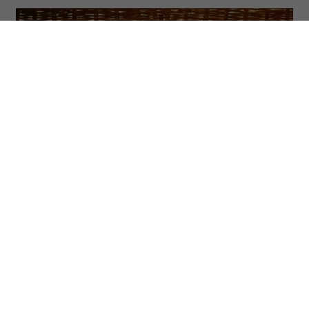
(Fot. Dystrybucja Mówi Serwis, materiały prasowe)