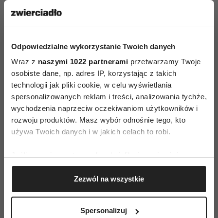
Czytaj także
Odpowiedzialne wykorzystanie Twoich danych
Wraz z
naszymi 1022 partnerami
przetwarzamy Twoje
osobiste dane, np. adres IP, korzystając z takich
technologii jak pliki cookie, w celu wyświetlania
spersonalizowanych reklam i treści, analizowania tychże,
wychodzenia naprzeciw oczekiwaniom użytkowników i
rozwoju produktów. Masz wybór odnośnie tego, kto
używa Twoich danych i w jakich celach to robi.
Jeśli wyrazisz na to zgodę, chcielibyśmy również:
Gromadzić dane dotyczące Twojej lokalizacji
Zezwól na wszystkie
geograficznej z dokładnością nawet do kilku metrów
„The Bear”, „Zbrodnie po
Identyfikować Twoje urządzenie, aktywnie
sąsiedzku”, „Mandalorianin”
analizując charakteryzującego je zbiory danych
i wiele innych. Oto najlepsze
Spersonalizuj
(fingerprinting, czyli wirtualny odcisk palca)