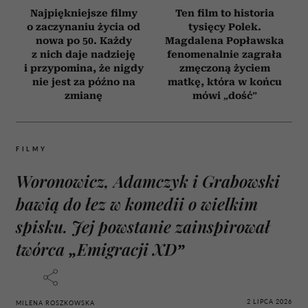
Najpiękniejsze filmy
Ten film to historia
o zaczynaniu życia od
tysięcy Polek.
nowa po 50. Każdy
Magdalena Popławska
z nich daje nadzieję
fenomenalnie zagrała
i przypomina, że nigdy
zmęczoną życiem
nie jest za późno na
matkę, która w końcu
zmianę
mówi „dość”
FILMY
Woronowicz, Adamczyk i Grabowski
bawią do łez w komedii o wielkim
spisku. Jej powstanie zainspirował
twórca „Emigracji XD”
2 LIPCA 2026
MILENA ROSZKOWSKA