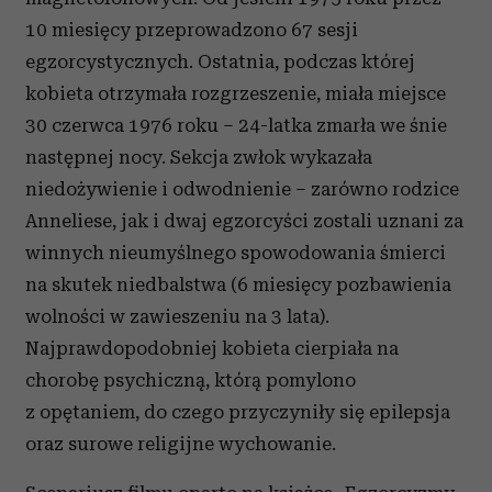
Partnerzy mogą połączyć te informacje z innymi danymi
10 miesięcy przeprowadzono 67 sesji
otrzymanymi od Ciebie lub uzyskanymi podczas
egzorcystycznych. Ostatnia, podczas której
korzystania z ich usług.
kobieta otrzymała rozgrzeszenie, miała miejsce
30 czerwca 1976 roku – 24-latka zmarła we śnie
następnej nocy. Sekcja zwłok wykazała
niedożywienie i odwodnienie – zarówno rodzice
Anneliese, jak i dwaj egzorcyści zostali uznani za
winnych nieumyślnego spowodowania śmierci
na skutek niedbalstwa (6 miesięcy pozbawienia
wolności w zawieszeniu na 3 lata).
Najprawdopodobniej kobieta cierpiała na
chorobę psychiczną, którą pomylono
z opętaniem, do czego przyczyniły się epilepsja
oraz surowe religijne wychowanie.