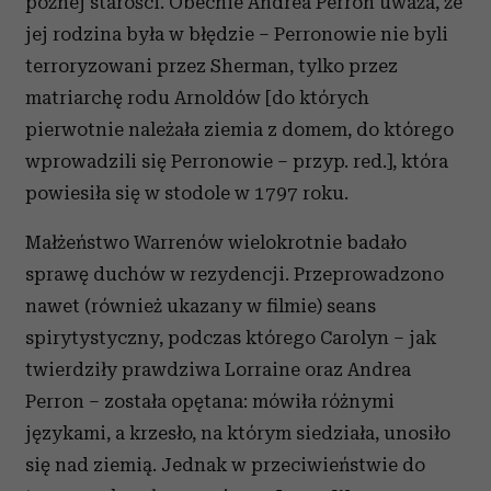
późnej starości. Obecnie Andrea Perron uważa, że
jej rodzina była w błędzie – Perronowie nie byli
terroryzowani przez Sherman, tylko przez
matriarchę rodu Arnoldów [do których
pierwotnie należała ziemia z domem, do którego
wprowadzili się Perronowie – przyp. red.], która
powiesiła się w stodole w 1797 roku.
Małżeństwo Warrenów wielokrotnie badało
sprawę duchów w rezydencji. Przeprowadzono
nawet (również ukazany w filmie) seans
spirytystyczny, podczas którego Carolyn – jak
twierdziły prawdziwa Lorraine oraz Andrea
Perron – została opętana: mówiła różnymi
językami, a krzesło, na którym siedziała, unosiło
się nad ziemią. Jednak w przeciwieństwie do