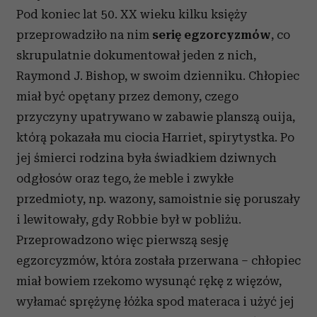
Pod koniec lat 50. XX wieku kilku księży
przeprowadziło na nim
serię egzorcyzmów
, co
skrupulatnie dokumentował jeden z nich,
Raymond J. Bishop, w swoim dzienniku. Chłopiec
miał być opętany przez demony, czego
przyczyny upatrywano w zabawie planszą ouija,
którą pokazała mu ciocia Harriet, spirytystka. Po
jej śmierci rodzina była świadkiem dziwnych
odgłosów oraz tego, że meble i zwykłe
przedmioty, np. wazony, samoistnie się poruszały
i lewitowały, gdy Robbie był w pobliżu.
Przeprowadzono więc pierwszą sesję
egzorcyzmów, która została przerwana – chłopiec
miał bowiem rzekomo wysunąć rękę z więzów,
wyłamać sprężynę łóżka spod materaca i użyć jej