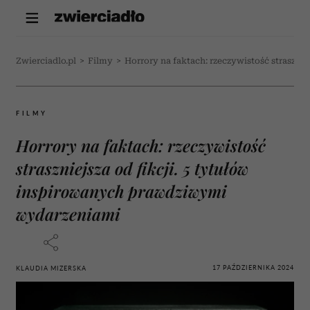
Zwierciadlo.pl
>
Filmy
>
Horrory na faktach: rzeczywistość straszni
FILMY
Horrory na faktach: rzeczywistość
straszniejsza od fikcji. 5 tytułów
inspirowanych prawdziwymi
wydarzeniami
17 PAŹDZIERNIKA 2024
KLAUDIA MIZERSKA