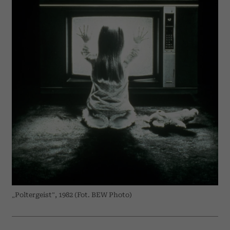
„Poltergeist”, 1982 (Fot. BEW Photo)