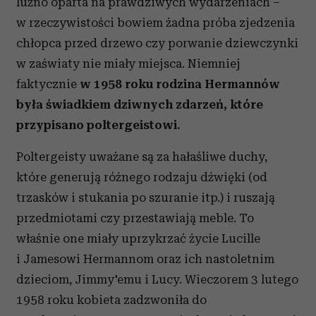
luźno oparta na prawdziwych wydarzeniach –
w rzeczywistości bowiem żadna próba zjedzenia
chłopca przed drzewo czy porwanie dziewczynki
w zaświaty nie miały miejsca. Niemniej
faktycznie
w 1958 roku rodzina Hermannów
była świadkiem dziwnych zdarzeń, które
przypisano poltergeistowi.
Poltergeisty uważane są za hałaśliwe duchy,
które generują różnego rodzaju dźwięki (od
trzasków i stukania po szuranie itp.) i ruszają
przedmiotami czy przestawiają meble. To
właśnie one miały uprzykrzać życie Lucille
i Jamesowi Hermannom oraz ich nastoletnim
dzieciom, Jimmy'emu i Lucy. Wieczorem 3 lutego
1958 roku kobieta zadzwoniła do