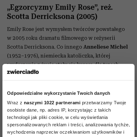
„Egzorcyzmy Emily Rose”, reż.
Scotta Derricksona (2005)
Emily Rose jest wymysłem twórców powstałego
w 2005 roku dramatu filmowego w reżyserii
Scotta Derricksona. Co innego
Anneliese Michel
(1952–1976), niemiecka katoliczka, której
wydarzenia z życia stały się kanwą dla trzech
filmów fabularnych – omawianego „Egzorcyzmy
Emily Rose”, „Requiem” (2006) i „Anneliese: The
Exorcist Tapes” (2011) – oraz filmu
Odpowiedzialne wykorzystanie Twoich danych
dokumentalnego „Egozrcyzmy Anneliese Michel”
Wraz z
naszymi 1022 partnerami
przetwarzamy Twoje
(2007).
osobiste dane, np. adres IP, korzystając z takich
technologii jak pliki cookie, w celu wyświetlania
Anneliese w wieku 16 lat zaczęła cierpieć na ataki
spersonalizowanych reklam i treści, analizowania tychże,
epilepsji, które poskutkowały depresją. Z tego
wychodzenia naprzeciw oczekiwaniom użytkowników i