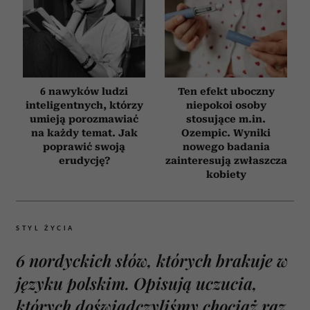
6 nawyków ludzi
Ten efekt uboczny
inteligentnych, którzy
niepokoi osoby
umieją porozmawiać
stosujące m.in.
na każdy temat. Jak
Ozempic. Wyniki
poprawić swoją
nowego badania
erudycję?
zainteresują zwłaszcza
kobiety
STYL ŻYCIA
6 nordyckich słów, których brakuje w
języku polskim. Opisują uczucia,
których doświadczyliśmy chociaż raz