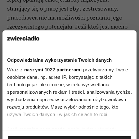
starający się o pracę jest zbyt zestresowany,
pracodawca nie ma możliwości poznania jego
rzeczywistego potencjału. Jeśli ktoś jest mocno
zaniepokojony, nie jest w stanie pokazać
swojego optymizmu czy empatii – tych części
osobowości, które związane są z pozytywnymi
Odpowiedzialne wykorzystanie Twoich danych
emocjami. Z drugiej strony konieczne jest, żeby
Wraz z
naszymi 1022 partnerami
przetwarzamy Twoje
mężczyźni nauczyli się lepiej radzić sobie ze
osobiste dane, np. adres IP, korzystając z takich
stresem.
źródło: Uniwersytet Guelph
technologii jak pliki cookie, w celu wyświetlania
spersonalizowanych reklam i treści, analizowania tychże,
wychodzenia naprzeciw oczekiwaniom użytkowników i
rozwoju produktów. Masz wybór odnośnie tego, kto
używa Twoich danych i w jakich celach to robi.
Jeśli wyrazisz na to zgodę, chcielibyśmy również:
AUTOPROMOCJA
Gromadzić dane dotyczące Twojej lokalizacji