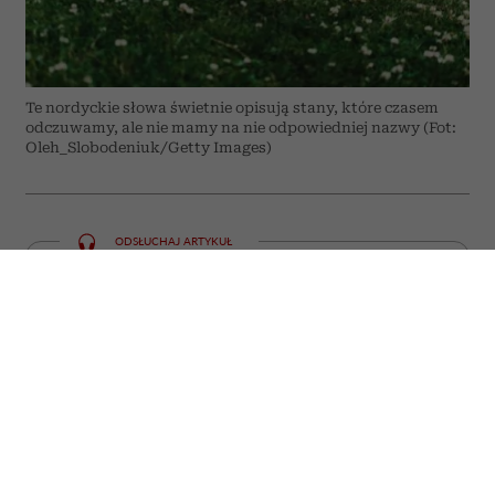
Te nordyckie słowa świetnie opisują stany, które czasem
odczuwamy, ale nie mamy na nie odpowiedniej nazwy (Fot:
Oleh_Slobodeniuk/Getty Images)
ODSŁUCHAJ ARTYKUŁ
00:00
05:59
Niektóre emocje i doświadczenia trudno
zamknąć w jednym słowie. W języku